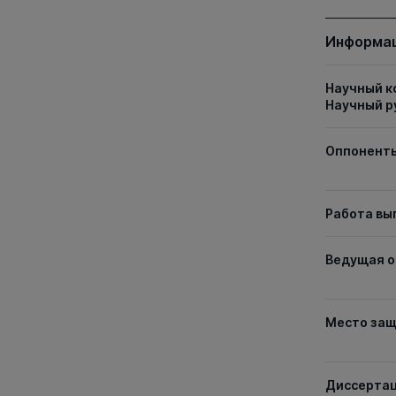
Информац
Научный к
Научный р
Оппонент
Работа вы
Ведущая о
Место за
Диссерта