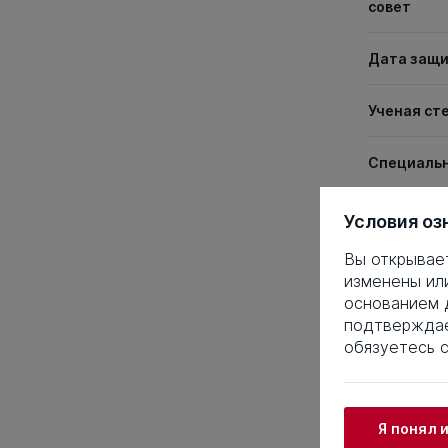
совет
Дата защ
Ученая ст
Специаль
Условия оз
Таблица 
Вы открывае
1
2
3
изменены ил
21
22
2
основанием д
41
42
4
подтверждае
61
62
6
обязуетесь 
81
82
8
101
102
10
121
122
12
Я понял 
141
142
14