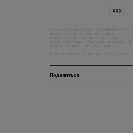
XXX
Сообщество Диссернет напоминает, что ника
(вероятностный) характер и основана на им
любой момент возобновить исследования в 
экспертизу, будет с благодарностью принята
будут немедленно обнародованы.
Просим любую информацию, имеющую отношен
Поделиться