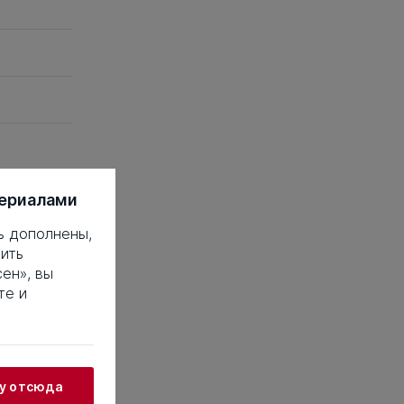
териалами
 это такое?
ь дополнены,
18
19
20
ить
38
39
40
ен», вы
58
59
60
те и
78
79
80
98
99
100
18
119
120
38
139
140
жу отсюда
58
159
160