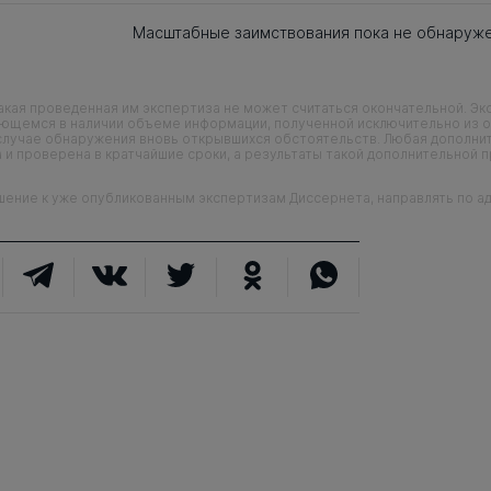
Масштабные заимствования пока не обнаруж
кая проведенная им экспертиза не может считаться окончательной. Э
еющемся в наличии объеме информации, полученной исключительно из о
случае обнаружения вновь открывшихся обстоятельств. Любая дополни
 и проверена в кратчайшие сроки, а результаты такой дополнительной 
ие к уже опубликованным экспертизам Диссернета, направлять по адр