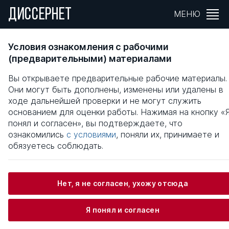
ДИССЕРНЕТ
МЕНЮ
Теоретические основы имплементации нор
Условия ознакомления с рабочими
международного права в уголвоное
(предварительными) материалами
законодательство республики таджикиста
Вы открываете предварительные рабочие материалы.
Они могут быть дополнены, изменены или удалены в
Общая информация
ходе дальнейшей проверки и не могут служить
основанием для оценки работы. Нажимая на кнопку «
понял и согласен», вы подтверждаете, что
Азимов Назир Бозорбоевич
ознакомились
с условиями
, поняли их, принимаете и
обязуетесь соблюдать.
Информация о защите
Нет, я не согласен, ухожу отсюда
Научный консультант / Научный руководитель
Я понял и согласен
Шулепов Николай Александрович