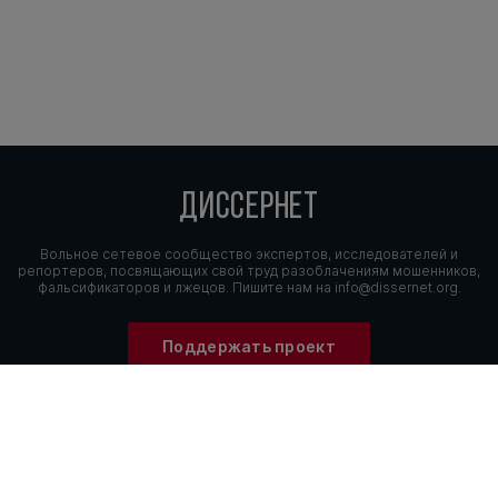
ДИССЕРНЕТ
Вольное сетевое сообщество экспертов, исследователей и
репортеров, посвящающих свой труд разоблачениям мошенников,
фальсификаторов и лжецов. Пишите нам на
info@dissernet.org.
Поддержать проект
МЫ В СОЦСЕТЯХ