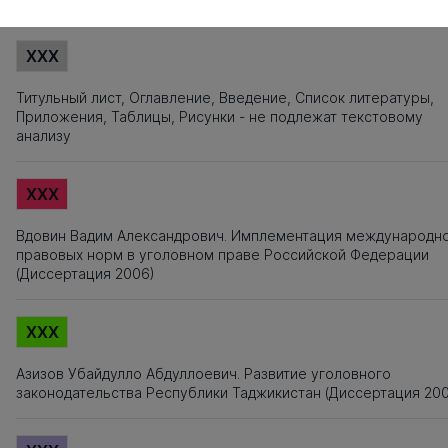
XXX
Титульный лист, Оглавление, Введение, Список литературы,
Приложения, Таблицы, Рисунки - не подлежат текстовому
анализу
XXX
Вдовин Вадим Александрович. Имплементация международн
правовых норм в уголовном праве Российской Федерации
(Диссертация 2006)
XXX
Азизов Убайдулло Абдуллоевич. Развитие уголовного
законодательства Республики Таджикистан (Диссертация 20