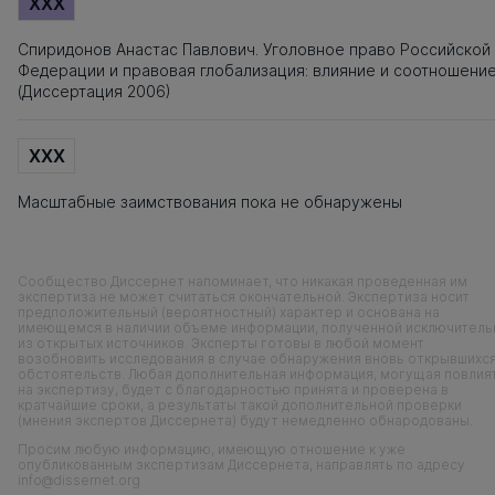
XXX
Спиридонов Анастас Павлович. Уголовное право Российской
Федерации и правовая глобализация: влияние и соотношени
(Диссертация 2006)
XXX
Масштабные заимствования пока не обнаружены
Сообщество Диссернет напоминает, что никакая проведенная им
экспертиза не может считаться окончательной. Экспертиза носит
предположительный (вероятностный) характер и основана на
имеющемся в наличии объеме информации, полученной исключитель
из открытых источников. Эксперты готовы в любой момент
возобновить исследования в случае обнаружения вновь открывшихс
обстоятельств. Любая дополнительная информация, могущая повлия
на экспертизу, будет с благодарностью принята и проверена в
кратчайшие сроки, а результаты такой дополнительной проверки
(мнения экспертов Диссернета) будут немедленно обнародованы.
Просим любую информацию, имеющую отношение к уже
опубликованным экспертизам Диссернета, направлять по адресу
info@dissernet.org