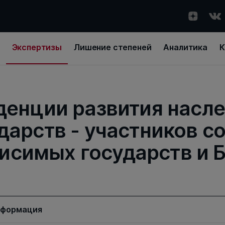
Экспертизы
Лишение степеней
Аналитика
К
енции развития насл
дарств - участников 
исимых государств и 
нформация