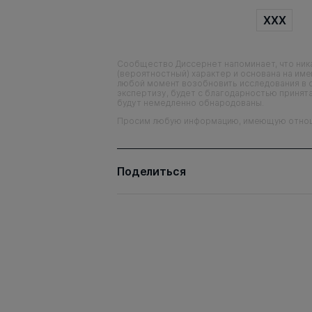
XXX
Сообщество Диссернет напоминает, что ника
(вероятностный) характер и основана на им
любой момент возобновить исследования в 
экспертизу, будет с благодарностью принята
будут немедленно обнародованы.
Просим любую информацию, имеющую отношен
Поделиться