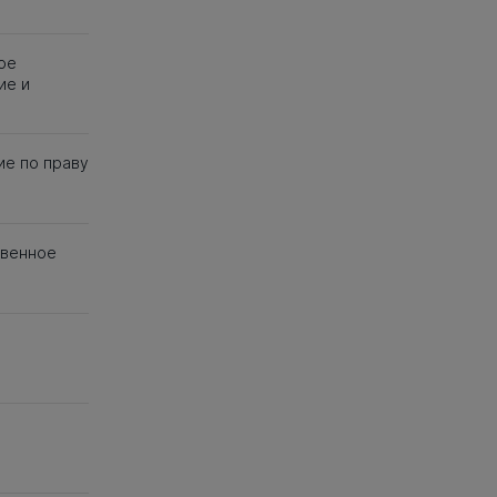
ое
ие и
ие по праву
твенное