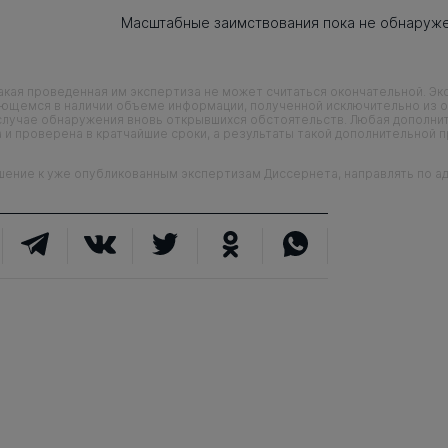
Масштабные заимствования пока не обнаруж
кая проведенная им экспертиза не может считаться окончательной. Э
еющемся в наличии объеме информации, полученной исключительно из о
случае обнаружения вновь открывшихся обстоятельств. Любая дополни
 и проверена в кратчайшие сроки, а результаты такой дополнительной 
ие к уже опубликованным экспертизам Диссернета, направлять по адр