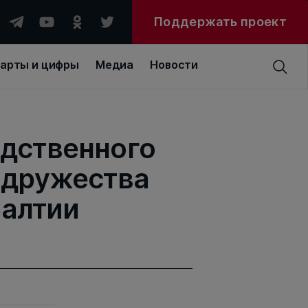
Поддержать проект
арты и цифры
Медиа
Новости
едственного
содружества
Балтии