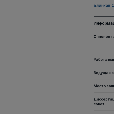
Блинков О
Информац
Оппонент
Работа вы
Ведущая о
Место за
Диссерта
совет