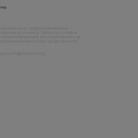
ены
кспертиза носит предположительный
ткрытых источников. Эксперты готовы в
тельная информация, могущая повлиять на
проверки (мнения экспертов Диссернета)
есу info@dissernet.org