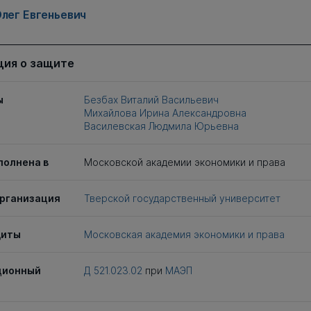
лег Евгеньевич
ия о защите
ы
Безбах Виталий Васильевич
Михайлова Ирина Александровна
Василевская Людмила Юрьевна
полнена в
Московской академии экономики и права
рганизация
Тверской государственный университет
щиты
Московская академия экономики и права
ционный
Д 521.023.02
при
МАЭП