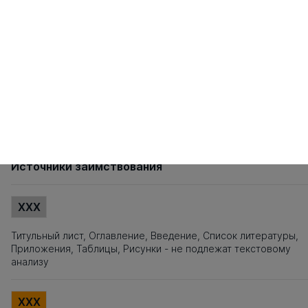
81
82
83
84
85
86
87
88
89
90
91
92
93
94
95
101
102
103
104
105
106
107
108
109
110
111
112
113
114
115
121
122
123
124
125
126
127
128
129
130
131
132
133
134
135
141
142
143
144
145
146
147
148
149
150
151
152
153
154
155
161
162
163
164
165
166
167
168
169
170
171
172
173
174
175
181
182
183
184
185
186
187
188
189
190
191
192
193
194
195
201
202
203
204
205
206
207
208
209
210
211
212
213
214
215
221
222
223
224
225
226
227
228
229
230
231
232
233
234
235
241
242
243
244
245
246
247
248
249
250
251
Источники заимствования
XXX
Титульный лист, Оглавление, Введение, Список литературы,
Приложения, Таблицы, Рисунки - не подлежат текстовому
анализу
XXX