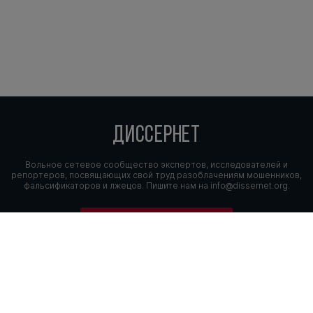
ДИССЕРНЕТ
Вольное сетевое сообщество экспертов, исследователей и
репортеров, посвящающих свой труд разоблачениям мошенников,
фальсификаторов и лжецов. Пишите нам на
info@dissernet.org.
Поддержать проект
МЫ В СОЦСЕТЯХ