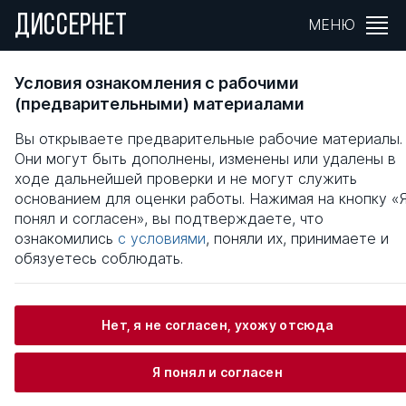
ДИССЕРНЕТ
МЕНЮ
ОРГАНИЗАЦИЯ АГРОКОНСУЛЬТАЦИОННО
Условия ознакомления с рабочими
ДЕЯТЕЛЬНОСТИ КАК ФАКТОР ПОВЫШЕНИ
(предварительными) материалами
ЭФФЕКТИВНОСТИ
Вы открываете предварительные рабочие материалы.
СЕЛЬСКОХОЗЯЙСТВЕННОГО
Они могут быть дополнены, изменены или удалены в
ПРОИЗВОДСТВА
ходе дальнейшей проверки и не могут служить
основанием для оценки работы. Нажимая на кнопку «
Общая информация
понял и согласен», вы подтверждаете, что
ознакомились
с условиями
, поняли их, принимаете и
обязуетесь соблюдать.
Бочков Павел Валерьевич
Нет, я не согласен, ухожу отсюда
Информация о защите
Я понял и согласен
Научный консультант / Научный руководитель