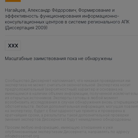
Нагайцев, Александр Фёдорович; Формирование и
эффективность функционирования информационно-
консультационных центров в системе регионального АПК
(Диссертация 2009)
XXX
Масштабные заимствования пока не обнаружены
Сообщество Диссернет напоминает, что никакая проведенная им
экспертиза не может считаться окончательной. Экспертиза носит
предположительный (вероятностный) характер и основана на
имеющемся в наличии объеме информации, полученной исключитель
из открытых источников. Эксперты готовы в любой момент
возобновить исследования в случае обнаружения вновь открывшихс
обстоятельств. Любая дополнительная информация, могущая повлия
на экспертизу, будет с благодарностью принята и проверена в
кратчайшие сроки, а результаты такой дополнительной проверки
(мнения экспертов Диссернета) будут немедленно обнародованы.
Просим любую информацию, имеющую отношение к уже
опубликованным экспертизам Диссернета, направлять по адресу
info@dissernet.org