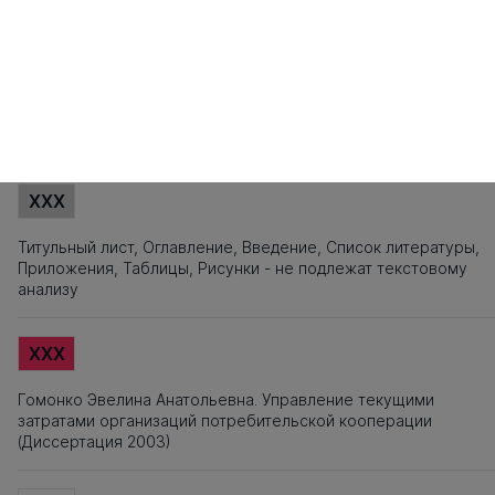
121
122
123
124
125
126
127
128
129
130
131
132
133
134
135
1
141
142
143
144
145
146
147
148
149
150
151
152
153
154
155
1
161
162
163
164
165
166
167
168
169
170
171
172
173
174
175
1
181
182
183
184
185
186
187
188
189
Источники заимствования
XXX
Титульный лист, Оглавление, Введение, Список литературы,
Приложения, Таблицы, Рисунки - не подлежат текстовому
анализу
XXX
Гомонко Эвелина Анатольевна. Управление текущими
затратами организаций потребительской кооперации
(Диссертация 2003)