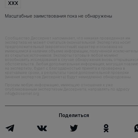
XXX
Масштабные заимствования пока не обнаружены
Сообщество Диссернет напоминает, что никакая проведенная им
экспертиза не может считаться окончательной. Экспертиза носит
предположительный (вероятностный) характер и основана на
имеющемся в наличии объеме информации, полученной исключитель
из открытых источников. Эксперты готовы в любой момент
возобновить исследования в случае обнаружения вновь открывшихс
обстоятельств. Любая дополнительная информация, могущая повлия
на экспертизу, будет с благодарностью принята и проверена в
кратчайшие сроки, а результаты такой дополнительной проверки
(мнения экспертов Диссернета) будут немедленно обнародованы.
Просим любую информацию, имеющую отношение к уже
опубликованным экспертизам Диссернета, направлять по адресу
info@dissernet.org
Поделиться