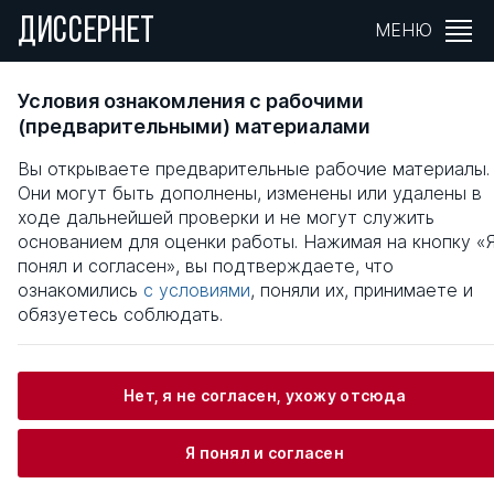
ДИССЕРНЕТ
МЕНЮ
Формирование системы управления
Условия ознакомления с рабочими
затратами организаций потребительской
(предварительными) материалами
кооперации Восточной Сибири
Вы открываете предварительные рабочие материалы.
Они могут быть дополнены, изменены или удалены в
Общая информация
ходе дальнейшей проверки и не могут служить
основанием для оценки работы. Нажимая на кнопку «
понял и согласен», вы подтверждаете, что
Богер Татьяна Николаевна
ознакомились
с условиями
, поняли их, принимаете и
обязуетесь соблюдать.
Информация о защите
Нет, я не согласен, ухожу отсюда
Научный консультант / Научный руководитель
Я понял и согласен
Льшагин Михаил Васильевич