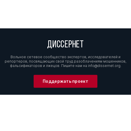
ДИССЕРНЕТ
Вольное сетевое сообщество экспертов, исследователей и
репортеров, посвящающих свой труд разоблачениям мошенников,
фальсификаторов и лжецов. Пишите нам на
info@dissernet.org.
Поддержать проект
МЫ В СОЦСЕТЯХ
© Вольное сетевое сообщество
«Диссернет». 2013—2026