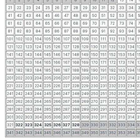
21
22
23
24
25
26
27
28
29
30
31
32
33
34
41
42
43
44
45
46
47
48
49
50
51
52
53
54
61
62
63
64
65
66
67
68
69
70
71
72
73
74
81
82
83
84
85
86
87
88
89
90
91
92
93
94
101
102
103
104
105
106
107
108
109
110
111
112
113
114
1
121
122
123
124
125
126
127
128
129
130
131
132
133
134
1
141
142
143
144
145
146
147
148
149
150
151
152
153
154
1
161
162
163
164
165
166
167
168
169
170
171
172
173
174
1
181
182
183
184
185
186
187
188
189
190
191
192
193
194
1
201
202
203
204
205
206
207
208
209
210
211
212
213
214
2
221
222
223
224
225
226
227
228
229
230
231
232
233
234
2
241
242
243
244
245
246
247
248
249
250
251
252
253
254
2
261
262
263
264
265
266
267
268
269
270
271
272
273
274
2
281
282
283
284
285
286
287
288
289
290
291
292
293
294
2
301
302
303
304
305
306
307
308
309
310
311
312
313
314
3
321
322
323
324
325
326
327
328
329
330
331
332
333
334
3
341
342
343
344
345
346
347
348
349
350
351
352
353
354
3