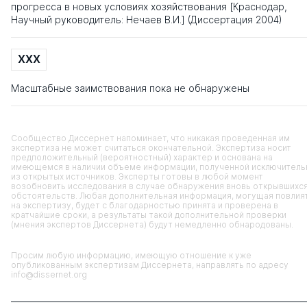
прогресса в новых условиях хозяйствования [Краснодар,
Научный руководитель: Нечаев В.И.] (Диссертация 2004)
XXX
Масштабные заимствования пока не обнаружены
Сообщество Диссернет напоминает, что никакая проведенная им
экспертиза не может считаться окончательной. Экспертиза носит
предположительный (вероятностный) характер и основана на
имеющемся в наличии объеме информации, полученной исключитель
из открытых источников. Эксперты готовы в любой момент
возобновить исследования в случае обнаружения вновь открывшихс
обстоятельств. Любая дополнительная информация, могущая повлия
на экспертизу, будет с благодарностью принята и проверена в
кратчайшие сроки, а результаты такой дополнительной проверки
(мнения экспертов Диссернета) будут немедленно обнародованы.
Просим любую информацию, имеющую отношение к уже
опубликованным экспертизам Диссернета, направлять по адресу
info@dissernet.org