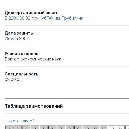
Диссертационный совет
Д 220.038.02
при
КубГАУ им. Трубилина
Дата защиты
25 мая 2007
Ученая степень
Доктор экономических наук
Специальность
08.00.05
Таблица заимствований
Что это такое?
1
2
3
4
5
6
7
8
9
10
11
12
13
14