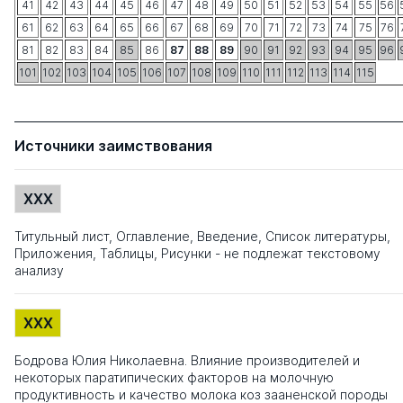
41
42
43
44
45
46
47
48
49
50
51
52
53
54
55
56
61
62
63
64
65
66
67
68
69
70
71
72
73
74
75
76
81
82
83
84
85
86
87
88
89
90
91
92
93
94
95
96
101
102
103
104
105
106
107
108
109
110
111
112
113
114
115
Источники заимствования
XXX
Титульный лист, Оглавление, Введение, Список литературы,
Приложения, Таблицы, Рисунки - не подлежат текстовому
анализу
XXX
Бодрова Юлия Николаевна. Влияние производителей и
некоторых паратипических факторов на молочную
продуктивность и качество молока коз зааненской породы