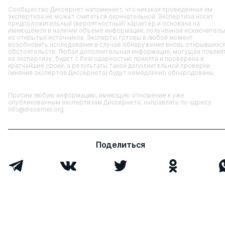
Сообщество Диссернет напоминает, что никакая проведенная им
экспертиза не может считаться окончательной. Экспертиза носит
предположительный (вероятностный) характер и основана на
имеющемся в наличии объеме информации, полученной исключитель
из открытых источников. Эксперты готовы в любой момент
возобновить исследования в случае обнаружения вновь открывшихс
обстоятельств. Любая дополнительная информация, могущая повлия
на экспертизу, будет с благодарностью принята и проверена в
кратчайшие сроки, а результаты такой дополнительной проверки
(мнения экспертов Диссернета) будут немедленно обнародованы.
Просим любую информацию, имеющую отношение к уже
опубликованным экспертизам Диссернета, направлять по адресу
info@dissernet.org
Поделиться