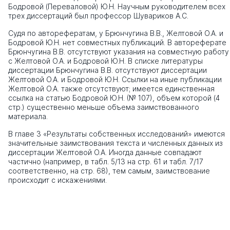
Бодровой (Переваловой) Ю.Н. Научным руководителем всех
трех диссертаций был профессор Шувариков А.С.
Судя по авторефератам, у Брюнчугина В.В., Желтовой О.А. и
Бодровой Ю.Н. нет совместных публикаций. В автореферате
Брюнчугина В.В. отсутствуют указания на совместную работу
с Желтовой О.А. и Бодровой Ю.Н. В списке литературы
диссертации Брюнчугина В.В. отсутствуют диссертации
Желтовой О.А. и Бодровой Ю.Н. Ссылки на иные публикации
Желтовой О.А. также отсутствуют; имеется единственная
ссылка на статью Бодровой Ю.Н. (№ 107), объем которой (4
стр.) существенно меньше объема заимствованного
материала.
В главе 3 «Результаты собственных исследований» имеются
значительные заимствования текста и численных данных из
диссертации Желтовой О.А. Иногда данные совпадают
частично (например, в табл. 5/13 на стр. 61 и табл. 7/17
соответственно, на стр. 68), тем самым, заимствование
происходит с искажениями.