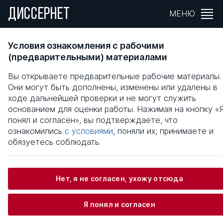
ДИССЕРНЕТ
МЕНЮ
ДИДАКТИЧЕСКИЕ УСЛОВИЯ РАЗВИТИЯ
Условия ознакомления с рабочими
ЯЗЫКОВОЙ КУЛЬТУРЫ СТУДЕНТОВ
(предварительными) материалами
НЕЯЗЫКОВЫХ ФАКУЛЬТЕТОВ
Вы открываете предварительные рабочие материалы.
ГУМАНИТАРНЫХ ВУЗОВ
Они могут быть дополнены, изменены или удалены в
ходе дальнейшей проверки и не могут служить
Общая информация
основанием для оценки работы. Нажимая на кнопку «
понял и согласен», вы подтверждаете, что
ознакомились
с условиями
, поняли их, принимаете и
Бубиев Хамро Музафарович
обязуетесь соблюдать.
Нет, я не согласен, ухожу отсюда
Информация о защите
Я понял и согласен
Научный консультант / Научный руководитель
Шомурадов Хасан Разибаевич