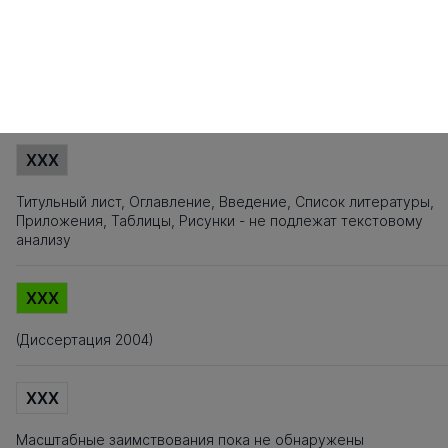
121
122
123
124
125
126
127
128
129
130
131
132
133
134
135
1
141
142
143
144
145
146
147
148
149
150
151
152
153
154
155
1
161
162
163
164
165
Источники заимствования
XXX
Титульный лист, Оглавление, Введение, Список литературы,
Приложения, Таблицы, Рисунки - не подлежат текстовому
анализу
XXX
(Диссертация 2004)
XXX
Масштабные заимствования пока не обнаружены