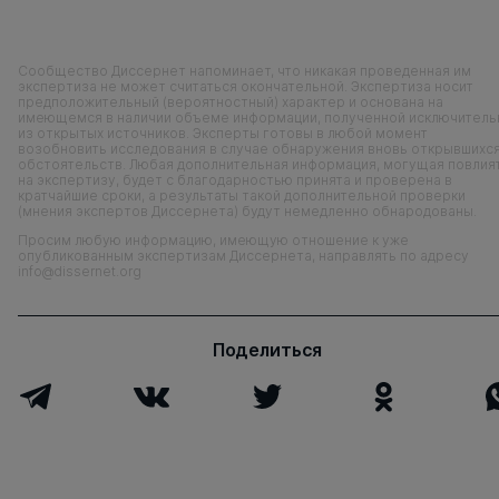
Сообщество Диссернет напоминает, что никакая проведенная им
экспертиза не может считаться окончательной. Экспертиза носит
предположительный (вероятностный) характер и основана на
имеющемся в наличии объеме информации, полученной исключитель
из открытых источников. Эксперты готовы в любой момент
возобновить исследования в случае обнаружения вновь открывшихс
обстоятельств. Любая дополнительная информация, могущая повлия
на экспертизу, будет с благодарностью принята и проверена в
кратчайшие сроки, а результаты такой дополнительной проверки
(мнения экспертов Диссернета) будут немедленно обнародованы.
Просим любую информацию, имеющую отношение к уже
опубликованным экспертизам Диссернета, направлять по адресу
info@dissernet.org
Поделиться