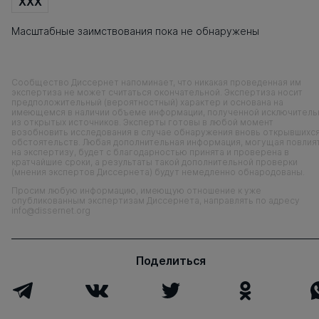
XXX
Масштабные заимствования пока не обнаружены
Сообщество Диссернет напоминает, что никакая проведенная им
экспертиза не может считаться окончательной. Экспертиза носит
предположительный (вероятностный) характер и основана на
имеющемся в наличии объеме информации, полученной исключитель
из открытых источников. Эксперты готовы в любой момент
возобновить исследования в случае обнаружения вновь открывшихс
обстоятельств. Любая дополнительная информация, могущая повлия
на экспертизу, будет с благодарностью принята и проверена в
кратчайшие сроки, а результаты такой дополнительной проверки
(мнения экспертов Диссернета) будут немедленно обнародованы.
Просим любую информацию, имеющую отношение к уже
опубликованным экспертизам Диссернета, направлять по адресу
info@dissernet.org
Поделиться