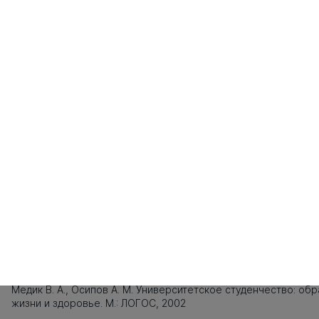
121
122
123
124
125
126
127
128
129
130
131
132
133
134
135
141
142
143
144
145
146
147
148
149
150
151
152
153
154
155
Источники заимствования
XXX
Титульный лист, Оглавление, Введение, Список литературы,
Приложения, Таблицы, Рисунки - не подлежат текстовому
анализу
XXX
(Диссертация 2004)
XXX
Медик В. А., Осипов А. М. Университетское студенчество: обр
жизни и здоровье. М.: ЛОГОС, 2002