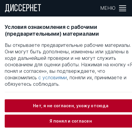
ДИССЕРНЕТ
МЕНЮ
ОБРАЗОВАНИЕ И ПРОЦЕСС КУЛЬТУРНО-
Условия ознакомления с рабочими
ДУХОВНОГО
(предварительными) материалами
ВОСПРОИЗВОДСТВА:ДЕЯТЕЛЬНОСТЬ
Вы открываете предварительные рабочие материалы.
ГОСУДАРСТВЕННЫХ И
Они могут быть дополнены, изменены или удалены в
НЕГОСУДАРСТВЕННЫХ УЧРЕЖДЕНИЙ
ходе дальнейшей проверки и не могут служить
(ВУЗОВ) РОССИИ
основанием для оценки работы. Нажимая на кнопку «
понял и согласен», вы подтверждаете, что
Общая информация
ознакомились
с условиями
, поняли их, принимаете и
обязуетесь соблюдать.
Бурылева Галина Викторовна
Нет, я не согласен, ухожу отсюда
Я понял и согласен
Информация о защите