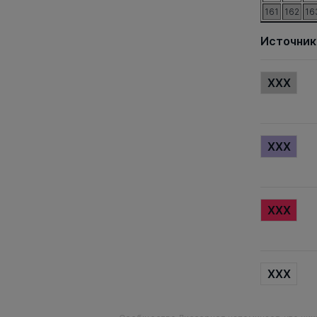
161
162
16
Источник
XXX
XXX
XXX
XXX