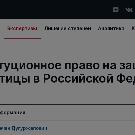
Экспертизы
Лишение степеней
Аналитика
К
туционное право на за
тицы в Российской Ф
нформация
ечен Дугуржапович