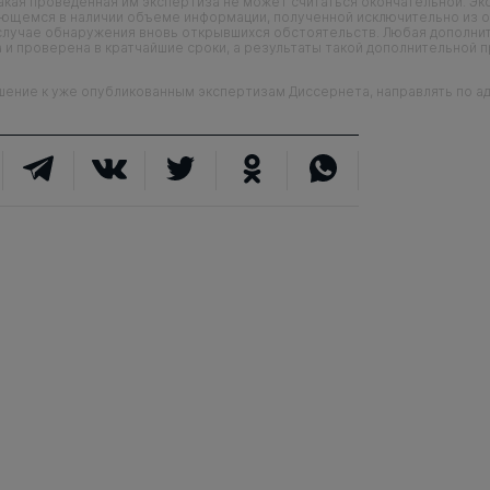
кая проведенная им экспертиза не может считаться окончательной. Э
еющемся в наличии объеме информации, полученной исключительно из о
случае обнаружения вновь открывшихся обстоятельств. Любая дополни
 и проверена в кратчайшие сроки, а результаты такой дополнительной 
ие к уже опубликованным экспертизам Диссернета, направлять по адр