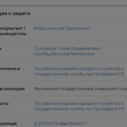
ия о защите
онсультант /
Кобец Николай Григорьевич
уководитель
ы
Соловьева Софья Владимировна
Оробец Вячеслав Михайлович
полнена в
Российская академия народного хозяйства и
государственной службы при Президенте РФ
рганизация
Московский государственный университет к
щиты
Российская академия народного хозяйства и
государственной службы при Президенте РФ
ционный
Д 502.006.10
при
РАНХиГС