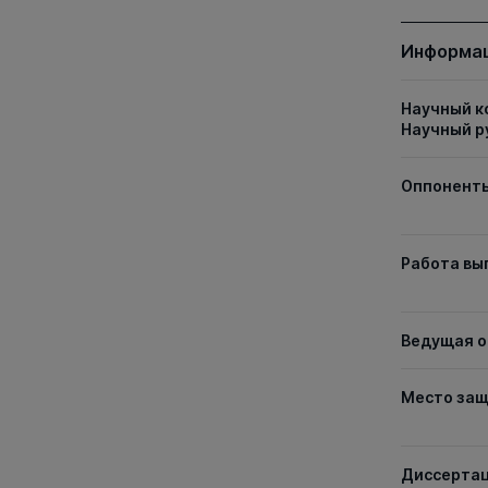
Информац
Научный к
Научный р
Оппонент
Работа вы
Ведущая о
Место за
Диссерта