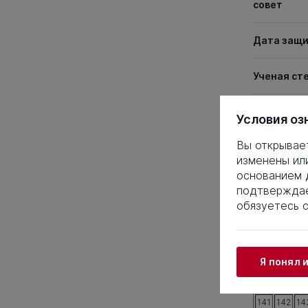
совет
Дата защ
Ученая ст
Специаль
Условия оз
Вы открывае
Таблица 
изменены ил
основанием д
1
2
3
подтверждае
21
22
2
обязуетесь 
41
42
4
61
62
6
81
82
8
Я понял 
101
102
10
121
122
12
141
142
14