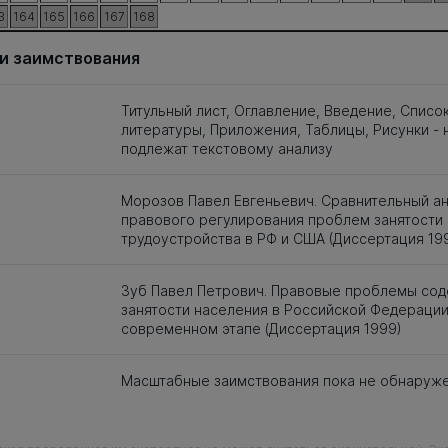
3
164
165
166
167
168
и заимствования
Титульный лист, Оглавление, Введение, Списо
литературы, Приложения, Таблицы, Рисунки - 
подлежат текстовому анализу
Морозов Павел Евгеньевич. Сравнительный а
правового регулирования проблем занятости 
трудоустройства в РФ и США (Диссертация 19
Зуб Павел Петрович. Правовые проблемы сод
занятости населения в Российской Федерации
современном этапе (Диссертация 1999)
Масштабные заимствования пока не обнаруж