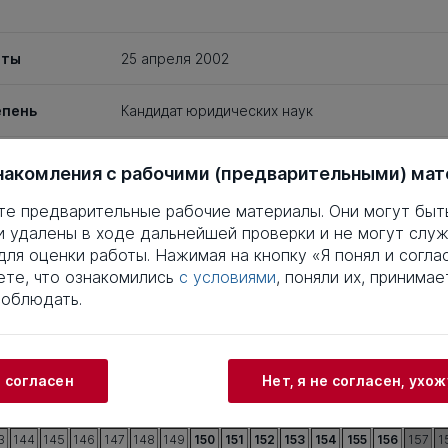
иты
25 апреля 2002
епень
Кандидат юридических наук
ность
12.00.02
накомления с рабочими (предварительными) ма
те предварительные рабочие материалы. Они могут быт
заимствований
Что
и удалены в ходе дальнейшей проверки и не могут служ
ля оценки работы. Нажимая на кнопку «Я понял и соглас
4
5
6
7
8
9
10
11
12
13
14
15
16
17
те, что ознакомились
с условиями
, поняли их, принимае
3
24
25
26
27
28
29
30
31
32
33
34
35
36
37
соблюдать.
3
44
45
46
47
48
49
50
51
52
53
54
55
56
57
3
64
65
66
67
68
69
70
71
72
73
74
75
76
77
3
84
85
86
87
88
89
90
91
92
93
94
95
96
97
и согласен
Нет, я не согласен, ухо
3
104
105
106
107
108
109
110
111
112
113
114
115
116
117
1
3
124
125
126
127
128
129
130
131
132
133
134
135
136
137
1
3
144
145
146
147
148
149
150
151
152
153
154
155
156
157
1