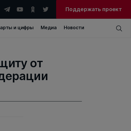
Поддержать проект
арты и цифры
Медиа
Новости
щиту от
едерации