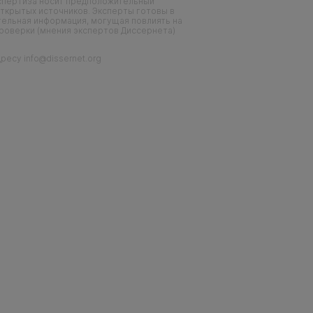
кспертиза носит предположительный
ткрытых источников. Эксперты готовы в
тельная информация, могущая повлиять на
проверки (мнения экспертов Диссернета)
есу info@dissernet.org