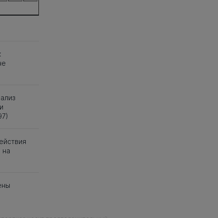
к
не
нализ
и
97)
ействия
 на
ены