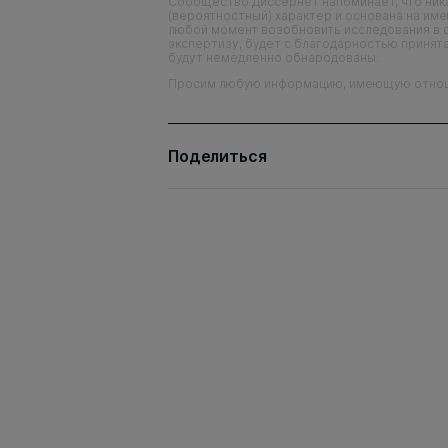
Сообщество Диссернет напоминает, что ника
(вероятностный) характер и основана на им
любой момент возобновить исследования в 
экспертизу, будет с благодарностью принята
будут немедленно обнародованы.
Просим любую информацию, имеющую отношен
Поделиться