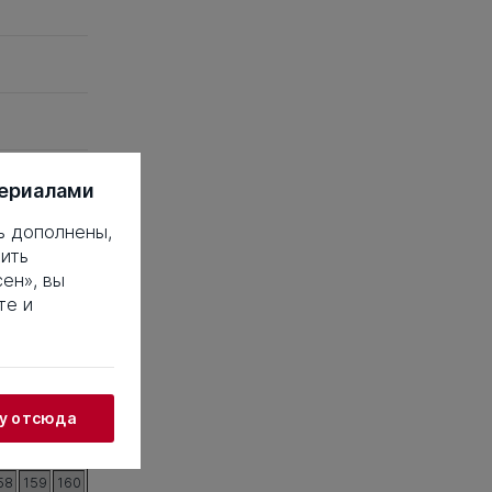
териалами
ь дополнены,
 это такое?
ить
ен», вы
18
19
20
те и
38
39
40
58
59
60
78
79
80
98
99
100
жу отсюда
18
119
120
38
139
140
58
159
160