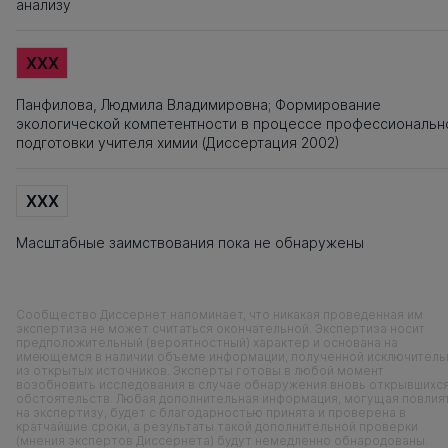
анализу
XXX
Панфилова, Людмила Владимировна; Формирование
экологической компетентности в процессе профессиональн
подготовки учителя химии (Диссертация 2002)
XXX
Масштабные заимствования пока не обнаружены
Сообщество Диссернет напоминает, что никакая проведенная им
экспертиза не может считаться окончательной. Экспертиза носит
предположительный (вероятностный) характер и основана на
имеющемся в наличии объеме информации, полученной исключитель
из открытых источников. Эксперты готовы в любой момент
возобновить исследования в случае обнаружения вновь открывшихс
обстоятельств. Любая дополнительная информация, могущая повлия
на экспертизу, будет с благодарностью принята и проверена в
кратчайшие сроки, а результаты такой дополнительной проверки
(мнения экспертов Диссернета) будут немедленно обнародованы.