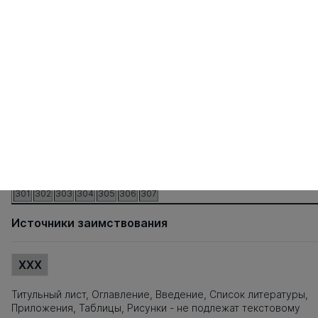
101
102
103
104
105
106
107
108
109
110
111
112
113
114
11
121
122
123
124
125
126
127
128
129
130
131
132
133
134
13
141
142
143
144
145
146
147
148
149
150
151
152
153
154
15
161
162
163
164
165
166
167
168
169
170
171
172
173
174
17
181
182
183
184
185
186
187
188
189
190
191
192
193
194
19
201
202
203
204
205
206
207
208
209
210
211
212
213
214
21
221
222
223
224
225
226
227
228
229
230
231
232
233
234
23
241
242
243
244
245
246
247
248
249
250
251
252
253
254
25
261
262
263
264
265
266
267
268
269
270
271
272
273
274
27
281
282
283
284
285
286
287
288
289
290
291
292
293
294
29
301
302
303
304
305
306
307
Источники заимствования
XXX
Титульный лист, Оглавление, Введение, Список литературы,
Приложения, Таблицы, Рисунки - не подлежат текстовому