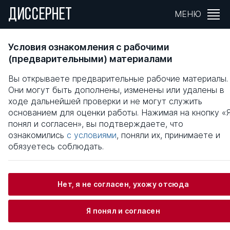
ДИССЕРНЕТ
МЕНЮ
ФОРМИРОВАНИЕ ЗДОРОВЬЕСБЕРЕГАЮЩИ
Условия ознакомления с рабочими
КОМПЕТЕНЦИЙ В ПРОЦЕССЕ
(предварительными) материалами
ПРОФЕССИОНАЛЬНОЙ ПОДГОТОВКИ
Вы открываете предварительные рабочие материалы.
УЧИТЕЛЯ ХИМИИ
Они могут быть дополнены, изменены или удалены в
ходе дальнейшей проверки и не могут служить
Общая информация
основанием для оценки работы. Нажимая на кнопку «
понял и согласен», вы подтверждаете, что
ознакомились
с условиями
, поняли их, принимаете и
Чуркина Марина Юрьевна
обязуетесь соблюдать.
Нет, я не согласен, ухожу отсюда
Информация о защите
Я понял и согласен
Научный консультант / Научный руководитель
Бусыгин Александр Георгиевич