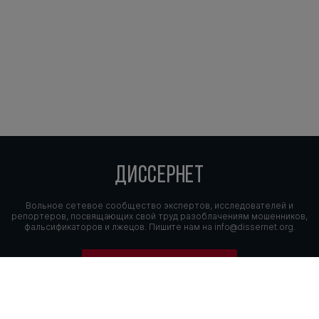
ДИССЕРНЕТ
Вольное сетевое сообщество экспертов, исследователей и
репортеров, посвящающих свой труд разоблачениям мошенников,
фальсификаторов и лжецов. Пишите нам на
info@dissernet.org.
Поддержать проект
МЫ В СОЦСЕТЯХ