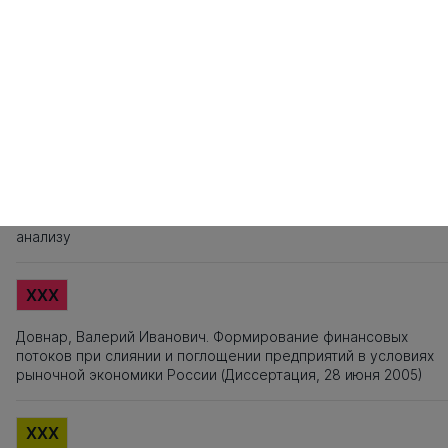
121
122
123
124
125
126
127
128
129
130
131
132
133
134
135
1
141
142
143
144
145
146
147
148
149
150
151
152
153
154
155
1
161
162
163
Источники заимствования
XXX
Титульный лист, Оглавление, Введение, Список литературы,
Приложения, Таблицы, Рисунки - не подлежат текстовому
анализу
XXX
Довнар, Валерий Иванович. Формирование финансовых
потоков при слиянии и поглощении предприятий в условиях
рыночной экономики России (Диссертация, 28 июня 2005)
XXX