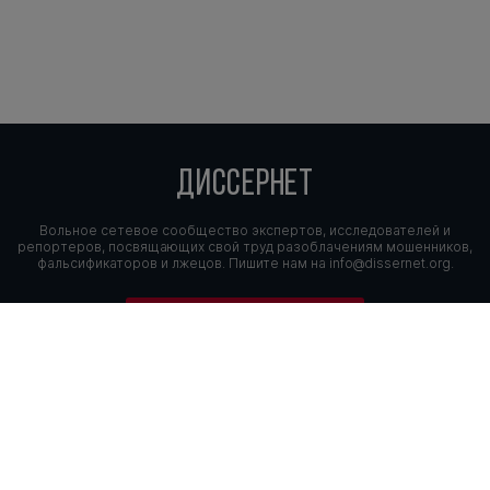
ДИССЕРНЕТ
Вольное сетевое сообщество экспертов, исследователей и
репортеров, посвящающих свой труд разоблачениям мошенников,
фальсификаторов и лжецов. Пишите нам на
info@dissernet.org.
Поддержать проект
МЫ В СОЦСЕТЯХ
© Вольное сетевое сообщество