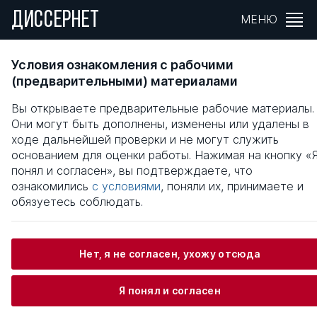
ДИССЕРНЕТ
МЕНЮ
СОВРЕМЕННЫЕ ТЕНДЕНЦИИ РАЗВИТИЯ
Условия ознакомления с рабочими
ЗАРУБЕЖНОЙ АВТОМОБИЛЬНОЙ
(предварительными) материалами
ИНДУСТРИИ
Вы открываете предварительные рабочие материалы.
Они могут быть дополнены, изменены или удалены в
Общая информация
ходе дальнейшей проверки и не могут служить
основанием для оценки работы. Нажимая на кнопку «
понял и согласен», вы подтверждаете, что
Дорохин Станислав Александрович
ознакомились
с условиями
, поняли их, принимаете и
обязуетесь соблюдать.
Информация о защите
Нет, я не согласен, ухожу отсюда
Научный консультант / Научный руководитель
Я понял и согласен
Клавдиенко Виктор Петрович