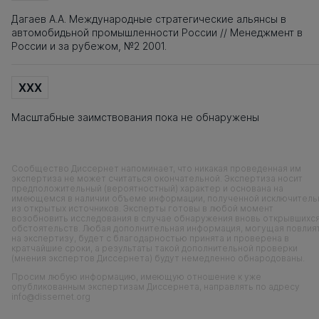
Дагаев А.А. Международные стратегические альянсы в
автомобидьной промышленности России // Менеджмент в
России и за рубежом, №2 2001.
XXX
Масштабные заимствования пока не обнаружены
Сообщество Диссернет напоминает, что никакая проведенная им
экспертиза не может считаться окончательной. Экспертиза носит
предположительный (вероятностный) характер и основана на
имеющемся в наличии объеме информации, полученной исключитель
из открытых источников. Эксперты готовы в любой момент
возобновить исследования в случае обнаружения вновь открывшихс
обстоятельств. Любая дополнительная информация, могущая повлия
на экспертизу, будет с благодарностью принята и проверена в
кратчайшие сроки, а результаты такой дополнительной проверки
(мнения экспертов Диссернета) будут немедленно обнародованы.
Просим любую информацию, имеющую отношение к уже
опубликованным экспертизам Диссернета, направлять по адресу
info@dissernet.org