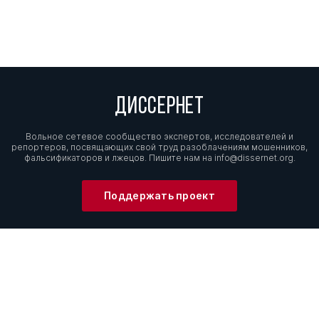
ДИССЕРНЕТ
Вольное сетевое сообщество экспертов, исследователей и
репортеров, посвящающих свой труд разоблачениям мошенников,
фальсификаторов и лжецов. Пишите нам на
info@dissernet.org.
Поддержать проект
МЫ В СОЦСЕТЯХ
© Вольное сетевое сообщество
«Диссернет». 2013—2026