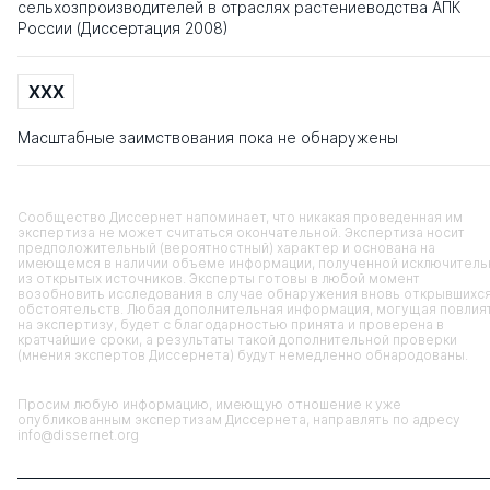
сельхозпроизводителей в отраслях растениеводства АПК
России (Диссертация 2008)
XXX
Масштабные заимствования пока не обнаружены
Сообщество Диссернет напоминает, что никакая проведенная им
экспертиза не может считаться окончательной. Экспертиза носит
предположительный (вероятностный) характер и основана на
имеющемся в наличии объеме информации, полученной исключитель
из открытых источников. Эксперты готовы в любой момент
возобновить исследования в случае обнаружения вновь открывшихс
обстоятельств. Любая дополнительная информация, могущая повлия
на экспертизу, будет с благодарностью принята и проверена в
кратчайшие сроки, а результаты такой дополнительной проверки
(мнения экспертов Диссернета) будут немедленно обнародованы.
Просим любую информацию, имеющую отношение к уже
опубликованным экспертизам Диссернета, направлять по адресу
info@dissernet.org