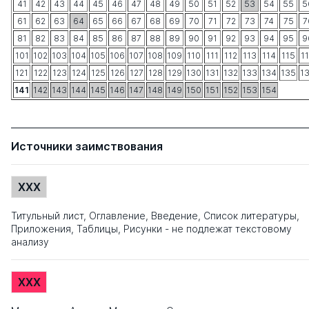
41
42
43
44
45
46
47
48
49
50
51
52
53
54
55
5
61
62
63
64
65
66
67
68
69
70
71
72
73
74
75
7
81
82
83
84
85
86
87
88
89
90
91
92
93
94
95
9
101
102
103
104
105
106
107
108
109
110
111
112
113
114
115
1
121
122
123
124
125
126
127
128
129
130
131
132
133
134
135
1
141
142
143
144
145
146
147
148
149
150
151
152
153
154
Источники заимствования
XXX
Титульный лист, Оглавление, Введение, Список литературы,
Приложения, Таблицы, Рисунки - не подлежат текстовому
анализу
XXX