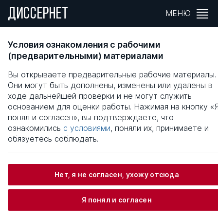
ДИССЕРНЕТ
МЕНЮ
Бухарский эмират в период протектората
Условия ознакомления с рабочими
России (1868-1920 гг.). Историография
(предварительными) материалами
проблемы
Вы открываете предварительные рабочие материалы.
Они могут быть дополнены, изменены или удалены в
Общая информация
ходе дальнейшей проверки и не могут служить
основанием для оценки работы. Нажимая на кнопку «
понял и согласен», вы подтверждаете, что
Егоренко (Богданова) Ольга Александровна
ознакомились
с условиями
, поняли их, принимаете и
обязуетесь соблюдать.
Информация о защите
Нет, я не согласен, ухожу отсюда
Научный консультант / Научный руководитель
Я понял и согласен
Киселева Дина Ахметскановна