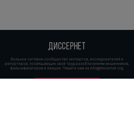
ДИССЕРНЕТ
Вольное сетевое сообщество экспертов, исследователей и
репортеров, посвящающих свой труд разоблачениям мошенников,
фальсификаторов и лжецов. Пишите нам на
info@dissernet.org.
Поддержать проект
МЫ В СОЦСЕТЯХ
© Вольное сетевое сообщество
«Диссернет». 2013—2026