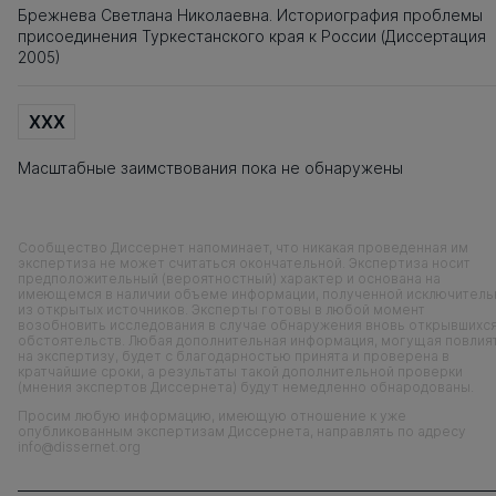
Брежнева Светлана Николаевна. Историография проблемы
присоединения Туркестанского края к России (Диссертация
2005)
XXX
Масштабные заимствования пока не обнаружены
Сообщество Диссернет напоминает, что никакая проведенная им
экспертиза не может считаться окончательной. Экспертиза носит
предположительный (вероятностный) характер и основана на
имеющемся в наличии объеме информации, полученной исключитель
из открытых источников. Эксперты готовы в любой момент
возобновить исследования в случае обнаружения вновь открывшихс
обстоятельств. Любая дополнительная информация, могущая повлия
на экспертизу, будет с благодарностью принята и проверена в
кратчайшие сроки, а результаты такой дополнительной проверки
(мнения экспертов Диссернета) будут немедленно обнародованы.
Просим любую информацию, имеющую отношение к уже
опубликованным экспертизам Диссернета, направлять по адресу
info@dissernet.org