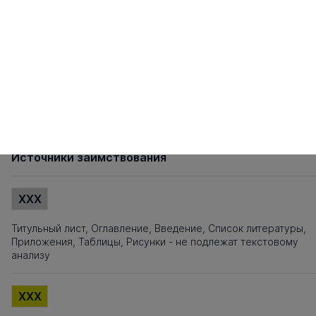
121
122
123
124
125
126
127
128
129
130
131
132
133
134
13
141
142
143
144
145
146
147
148
149
150
151
152
153
154
15
161
162
163
164
165
166
167
168
169
170
171
172
173
174
17
181
182
183
184
185
186
187
188
189
190
191
192
193
194
19
201
202
203
204
205
206
207
208
209
210
211
212
213
214
21
221
222
223
224
225
226
227
228
229
230
231
232
233
234
23
241
242
243
244
245
246
247
248
249
250
251
252
253
254
25
261
262
263
264
265
266
267
Источники заимствования
XXX
Титульный лист, Оглавление, Введение, Список литературы,
Приложения, Таблицы, Рисунки - не подлежат текстовому
анализу
XXX