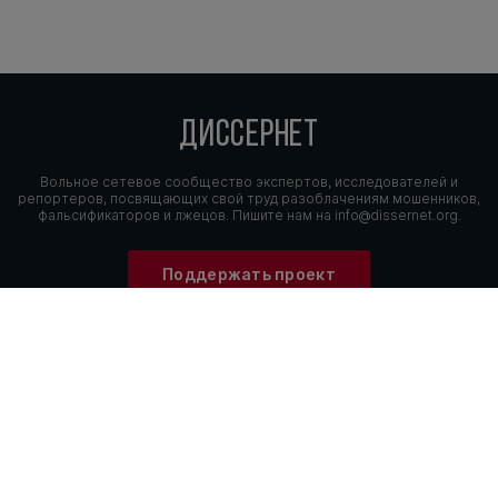
ДИССЕРНЕТ
Вольное сетевое сообщество экспертов, исследователей и
репортеров, посвящающих свой труд разоблачениям мошенников,
фальсификаторов и лжецов. Пишите нам на
info@dissernet.org.
Поддержать проект
МЫ В СОЦСЕТЯХ
© Вольное сетевое сообщество
«Диссернет». 2013—2026