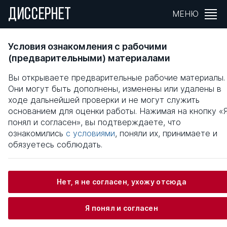
ДИССЕРНЕТ
МЕНЮ
Управленческий учет и анализ
Условия ознакомления с рабочими
производственных запасов и товарного
(предварительными) материалами
кредита в агропромышленных объединения
Вы открываете предварительные рабочие материалы.
Они могут быть дополнены, изменены или удалены в
Общая информация
ходе дальнейшей проверки и не могут служить
основанием для оценки работы. Нажимая на кнопку «
понял и согласен», вы подтверждаете, что
Эльдяева Ольга Борисовна
ознакомились
с условиями
, поняли их, принимаете и
обязуетесь соблюдать.
Информация о защите
Нет, я не согласен, ухожу отсюда
Научный консультант / Научный руководитель
Я понял и согласен
Перекрестова Любовь Вениаминовна