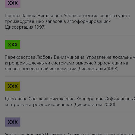
XXX
Попова Лариса Витальевна. Управленческие аспекты учета
производственных запасов в агроформированиях
(Диссертация 1997)
XXX
Перекрестова Любовь Вениаминовна. Управление локальны
агропромышленными системами рыночной ориентации на
основе релевантной информации (Диссертация 1998)
XXX
Дергачева Светлана Николаевна. Корпоративный финансовы
контроль в агроформированиях (Диссертация 2006)
XXX
Жалонкин Василий Павлович. Анализ специфических оборотн