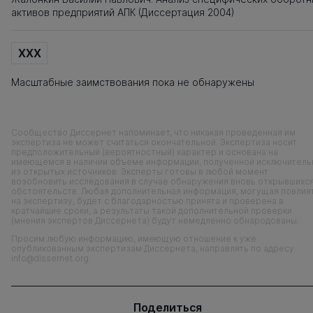
активов предприятий АПК (Диссертация 2004)
XXX
Масштабные заимствования пока не обнаружены
Сообщество Диссернет напоминает, что никакая проведенная им
экспертиза не может считаться окончательной. Экспертиза носит
предположительный (вероятностный) характер и основана на
имеющемся в наличии объеме информации, полученной исключитель
из открытых источников. Эксперты готовы в любой момент
возобновить исследования в случае обнаружения вновь открывшихс
обстоятельств. Любая дополнительная информация, могущая повлия
на экспертизу, будет с благодарностью принята и проверена в
кратчайшие сроки, а результаты такой дополнительной проверки
(мнения экспертов Диссернета) будут немедленно обнародованы.
Просим любую информацию, имеющую отношение к уже
опубликованным экспертизам Диссернета, направлять по адресу
info@dissernet.org
Поделиться