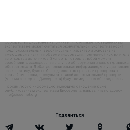
Кандидат экономических наук
Специальность
08.00.05
Сообщество Диссернет напоминает, что никакая проведенная им
экспертиза не может считаться окончательной. Экспертиза носит
предположительный (вероятностный) характер и основана на
имеющемся в наличии объеме информации, полученной исключитель
из открытых источников. Эксперты готовы в любой момент
возобновить исследования в случае обнаружения вновь открывшихс
обстоятельств. Любая дополнительная информация, могущая повлия
на экспертизу, будет с благодарностью принята и проверена в
кратчайшие сроки, а результаты такой дополнительной проверки
(мнения экспертов Диссернета) будут немедленно обнародованы.
Просим любую информацию, имеющую отношение к уже
опубликованным экспертизам Диссернета, направлять по адресу
info@dissernet.org
Поделиться