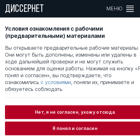
ДИССЕРНЕТ
МЕНЮ
ПОВЫШЕНИЕ ЭКОНОМИЧЕСКОЙ
Условия ознакомления с рабочими
ЭФФЕКТИВНОСТИ ФУНКЦИОНИРОВАНИЯ
(предварительными) материалами
КРЕСТЬЯНСКИХ (ФЕРМЕРСКИХ) ХОЗЯЙСТ
Вы открываете предварительные рабочие материалы.
Они могут быть дополнены, изменены или удалены в
Общая информация
ходе дальнейшей проверки и не могут служить
основанием для оценки работы. Нажимая на кнопку «
понял и согласен», вы подтверждаете, что
Феронова Анна Владимировна
ознакомились
с условиями
, поняли их, принимаете и
обязуетесь соблюдать.
Информация о защите
Нет, я не согласен, ухожу отсюда
Научный консультант / Научный руководитель
Скляров Игорь Юрьевич
Я понял и согласен
Оппоненты