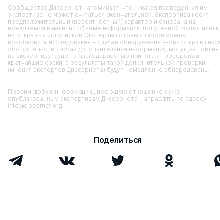
Сообщество Диссернет напоминает, что никакая проведенная им
экспертиза не может считаться окончательной. Экспертиза носит
предположительный (вероятностный) характер и основана на
имеющемся в наличии объеме информации, полученной исключитель
из открытых источников. Эксперты готовы в любой момент
возобновить исследования в случае обнаружения вновь открывшихс
обстоятельств. Любая дополнительная информация, могущая повлия
на экспертизу, будет с благодарностью принята и проверена в
кратчайшие сроки, а результаты такой дополнительной проверки
(мнения экспертов Диссернета) будут немедленно обнародованы.
Просим любую информацию, имеющую отношение к уже
опубликованным экспертизам Диссернета, направлять по адресу
info@dissernet.org
Поделиться