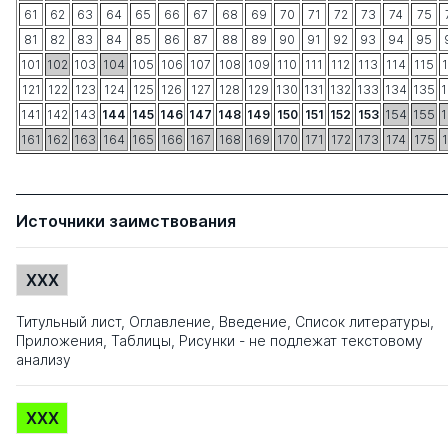
61
62
63
64
65
66
67
68
69
70
71
72
73
74
75
81
82
83
84
85
86
87
88
89
90
91
92
93
94
95
101
102
103
104
105
106
107
108
109
110
111
112
113
114
115
121
122
123
124
125
126
127
128
129
130
131
132
133
134
135
141
142
143
144
145
146
147
148
149
150
151
152
153
154
155
161
162
163
164
165
166
167
168
169
170
171
172
173
174
175
Источники заимствования
XXX
Титульный лист, Оглавление, Введение, Список литературы,
Приложения, Таблицы, Рисунки - не подлежат текстовому
анализу
XXX