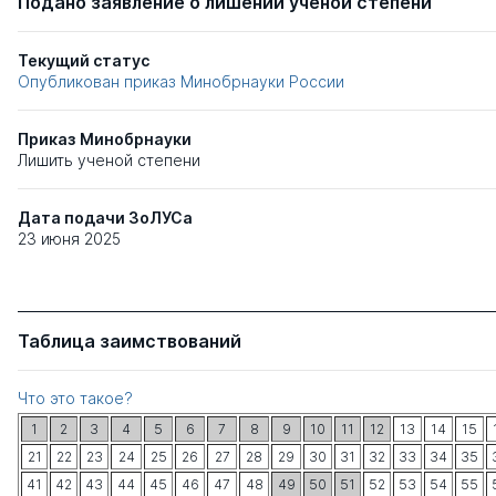
Подано заявление о лишении ученой степени
Текущий статус
Опубликован приказ Минобрнауки России
Приказ Минобрнауки
Лишить ученой степени
Дата подачи ЗоЛУСа
23 июня 2025
Таблица заимствований
Что это такое?
1
2
3
4
5
6
7
8
9
10
11
12
13
14
15
21
22
23
24
25
26
27
28
29
30
31
32
33
34
35
41
42
43
44
45
46
47
48
49
50
51
52
53
54
55