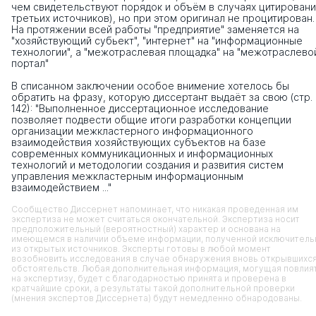
чем свидетельствуют порядок и объём в случаях цитирован
третьих источников), но при этом оригинал не процитирован.
На протяжении всей работы "предприятие" заменяется на
"хозяйствующий субьект", "интернет" на "информационные
технологии", а "межотраслевая площадка" на "межотраслево
портал"
В списанном заключении особое внимение хотелось бы
обратить на фразу, которую диссертант выдаёт за свою (стр.
142): "Выполненное диссертационное исследование
позволяет подвести общие итоги разработки концепции
организации межкластерного информационного
взаимодействия хозяйствующих субъектов на базе
современных коммуникационных и информационных
технологий и методологии создания и развития систем
управления межкластерным информационным
взаимодействием ..."
Сообщество Диссернет напоминает, что никакая проведенная им
экспертиза не может считаться окончательной. Экспертиза носит
предположительный (вероятностный) характер и основана на
имеющемся в наличии объеме информации, полученной исключитель
из открытых источников. Эксперты готовы в любой момент
возобновить исследования в случае обнаружения вновь открывшихс
обстоятельств. Любая дополнительная информация, могущая повлия
на экспертизу, будет с благодарностью принята и проверена в
кратчайшие сроки, а результаты такой дополнительной проверки
(мнения экспертов Диссернета) будут немедленно обнародованы.