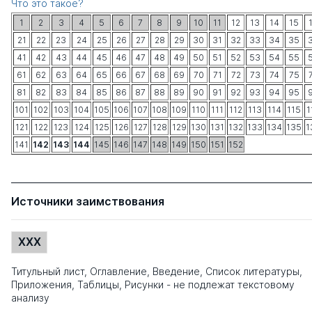
Что это такое?
1
2
3
4
5
6
7
8
9
10
11
12
13
14
15
21
22
23
24
25
26
27
28
29
30
31
32
33
34
35
41
42
43
44
45
46
47
48
49
50
51
52
53
54
55
61
62
63
64
65
66
67
68
69
70
71
72
73
74
75
81
82
83
84
85
86
87
88
89
90
91
92
93
94
95
101
102
103
104
105
106
107
108
109
110
111
112
113
114
115
1
121
122
123
124
125
126
127
128
129
130
131
132
133
134
135
1
141
142
143
144
145
146
147
148
149
150
151
152
Источники заимствования
XXX
Титульный лист, Оглавление, Введение, Список литературы,
Приложения, Таблицы, Рисунки - не подлежат текстовому
анализу