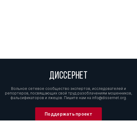
ДИССЕРНЕТ
Вольное сетевое сообщество экспертов, исследователей и
репортеров, посвящающих свой труд разоблачениям мошенников,
фальсификаторов и лжецов. Пишите нам на
info@dissernet.org.
Поддержать проект
МЫ В СОЦСЕТЯХ