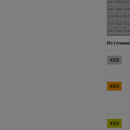
461
462
46
481
482
48
501
502
50
521
522
52
541
542
54
Источник
XXX
XXX
XXX