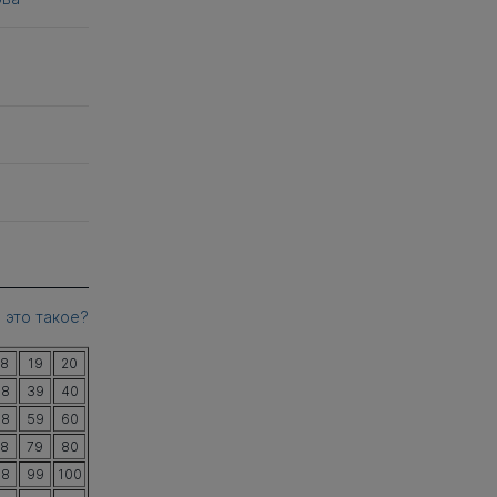
 это такое?
18
19
20
38
39
40
58
59
60
78
79
80
98
99
100