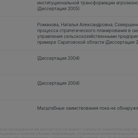
институциональной трансформации агроэкон
(Диссертация 2005)
Романова, Наталья Александровна; Совершен
процесса стратегического планирования в си
управления сельскохозяйственными предприят
примере Саратовской области (Диссертация 2
(Диссертация 2004)
(Диссертация 2004)
Масштабные заимствования пока не обнаруж
кая проведенная им экспертиза не может считаться окончательной. Э
еющемся в наличии объеме информации, полученной исключительно из о
случае обнаружения вновь открывшихся обстоятельств. Любая дополни