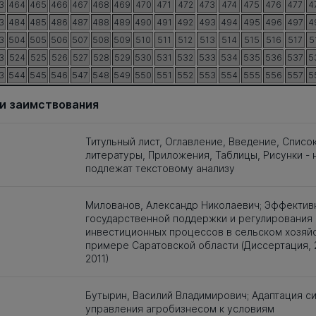
3
464
465
466
467
468
469
470
471
472
473
474
475
476
477
4
3
484
485
486
487
488
489
490
491
492
493
494
495
496
497
4
3
504
505
506
507
508
509
510
511
512
513
514
515
516
517
5
3
524
525
526
527
528
529
530
531
532
533
534
535
536
537
5
3
544
545
546
547
548
549
550
551
552
553
554
555
556
557
5
и заимствования
Титульный лист, Оглавление, Введение, Списо
литературы, Приложения, Таблицы, Рисунки - 
подлежат текстовому анализу
Милованов, Александр Николаевич; Эффектив
государственной поддержки и регулирования
инвестиционных процессов в сельском хозяйс
примере Саратовской области (Диссертация, 
2011)
Бутырин, Василий Владимирович; Адаптация с
управления агробизнесом к условиям