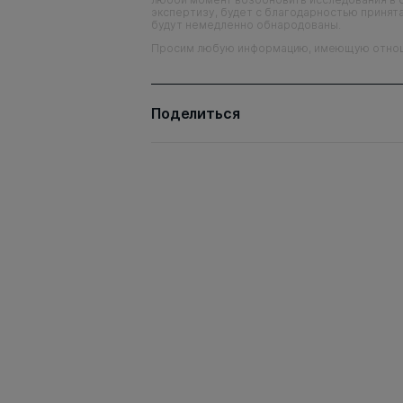
экспертизу, будет с благодарностью принята
будут немедленно обнародованы.
Просим любую информацию, имеющую отношен
Поделиться