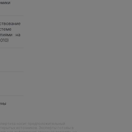
омики
ствование
стеме
иями : на
010)
ены
кспертиза носит предположительный
ткрытых источников. Эксперты готовы в
тельная информация, могущая повлиять на