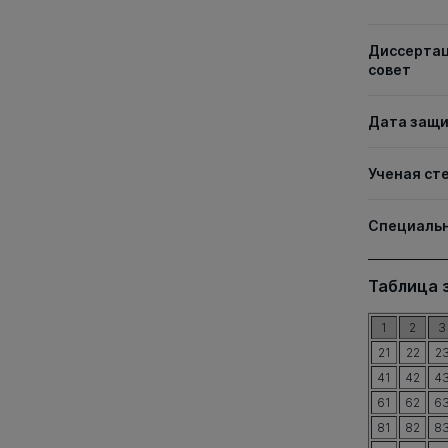
Диссерта
совет
Дата защ
Ученая ст
Специаль
Таблица 
1
2
3
21
22
2
41
42
4
61
62
6
81
82
8