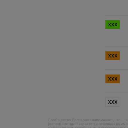
XXX
XXX
XXX
XXX
Сообщество Диссернет напоминает, что ника
(вероятностный) характер и основана на им
любой момент возобновить исследования в 