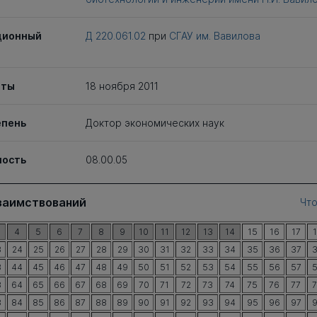
ционный
Д 220.061.02
при
СГАУ им. Вавилова
иты
18 ноября 2011
епень
Доктор экономических наук
ность
08.00.05
заимствований
Что
4
5
6
7
8
9
10
11
12
13
14
15
16
17
3
24
25
26
27
28
29
30
31
32
33
34
35
36
37
3
44
45
46
47
48
49
50
51
52
53
54
55
56
57
3
64
65
66
67
68
69
70
71
72
73
74
75
76
77
3
84
85
86
87
88
89
90
91
92
93
94
95
96
97