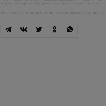
 и проверена в кратчайшие сроки, а результаты такой дополнительной 
ие к уже опубликованным экспертизам Диссернета, направлять по адр