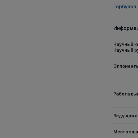
Горбунов
Информац
Научный к
Научный р
Оппонент
Работа вы
Ведущая о
Место за