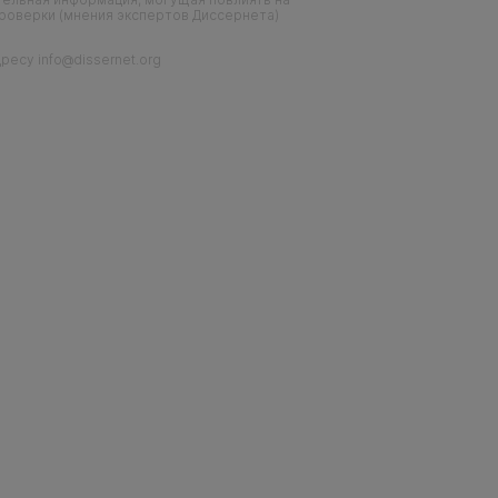
проверки (мнения экспертов Диссернета)
есу info@dissernet.org