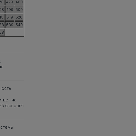
78
479
480
98
499
500
18
519
520
38
539
540
58
к
не
ность
тве : на
25 февраля
истемы