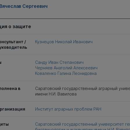
 Вячеслав Сергеевич
ия о защите
онсультант /
Кузнецов Николай Иванович
уководитель
ы
Санду Иван Степанович
Черняев Анатолий Алексеевич
Коваленко Галина Леонидовна
полнена в
Саратовский государственный аграрный унив
имени Н.И. Вавилова
рганизация
Институт аграрных проблем РАН
щиты
Саратовский государственный университет ге
биотехнологии и инженерии имени Н.И. Вавил