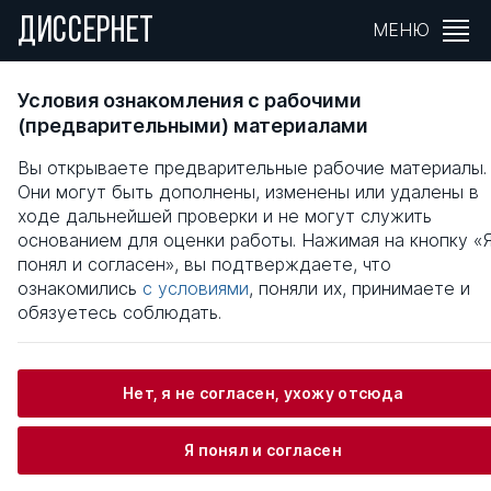
ДИССЕРНЕТ
МЕНЮ
СТРАТЕГИИ ТОВАРОДВИЖЕНИЯ В
Условия ознакомления с рабочими
МАРКЕТИНГОВОЙ ПОЛИТИКЕ ЗАРУБЕЖНЫ
(предварительными) материалами
КОМПАНИЙ
Вы открываете предварительные рабочие материалы.
Они могут быть дополнены, изменены или удалены в
Общая информация
ходе дальнейшей проверки и не могут служить
основанием для оценки работы. Нажимая на кнопку «
понял и согласен», вы подтверждаете, что
Градобоев Кирилл Валерьевич
ознакомились
с условиями
, поняли их, принимаете и
обязуетесь соблюдать.
Информация о защите
Нет, я не согласен, ухожу отсюда
Научный консультант / Научный руководитель
Я понял и согласен
Осьмова Маркиана Николаевна