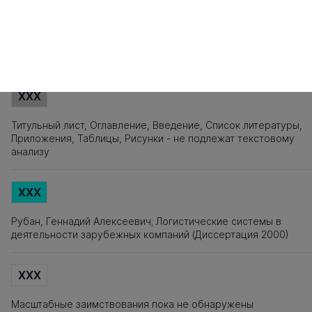
141
142
143
144
145
146
147
148
149
150
151
152
153
154
155
1
161
162
163
164
165
166
167
168
169
170
171
172
173
174
175
1
Источники заимствования
XXX
Титульный лист, Оглавление, Введение, Список литературы,
Приложения, Таблицы, Рисунки - не подлежат текстовому
анализу
XXX
Рубан, Геннадий Алексеевич; Логистические системы в
деятельности зарубежных компаний (Диссертация 2000)
XXX
Масштабные заимствования пока не обнаружены