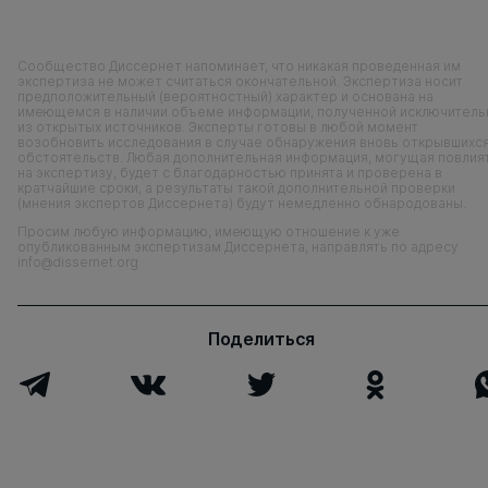
Сообщество Диссернет напоминает, что никакая проведенная им
экспертиза не может считаться окончательной. Экспертиза носит
предположительный (вероятностный) характер и основана на
имеющемся в наличии объеме информации, полученной исключитель
из открытых источников. Эксперты готовы в любой момент
возобновить исследования в случае обнаружения вновь открывшихс
обстоятельств. Любая дополнительная информация, могущая повлия
на экспертизу, будет с благодарностью принята и проверена в
кратчайшие сроки, а результаты такой дополнительной проверки
(мнения экспертов Диссернета) будут немедленно обнародованы.
Просим любую информацию, имеющую отношение к уже
опубликованным экспертизам Диссернета, направлять по адресу
info@dissernet.org
Поделиться