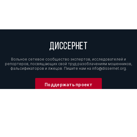
ДИССЕРНЕТ
Вольное сетевое сообщество экспертов, исследователей и
репортеров, посвящающих свой труд разоблачениям мошенников,
фальсификаторов и лжецов. Пишите нам на
info@dissernet.org.
Поддержать проект
МЫ В СОЦСЕТЯХ
© Вольное сетевое сообщество
«Диссернет». 2013—2026