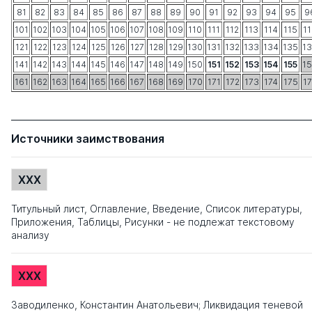
81
82
83
84
85
86
87
88
89
90
91
92
93
94
95
9
101
102
103
104
105
106
107
108
109
110
111
112
113
114
115
1
121
122
123
124
125
126
127
128
129
130
131
132
133
134
135
1
141
142
143
144
145
146
147
148
149
150
151
152
153
154
155
1
161
162
163
164
165
166
167
168
169
170
171
172
173
174
175
1
Источники заимствования
XXX
Титульный лист, Оглавление, Введение, Список литературы,
Приложения, Таблицы, Рисунки - не подлежат текстовому
анализу
XXX
Заводиленко, Константин Анатольевич; Ликвидация теневой