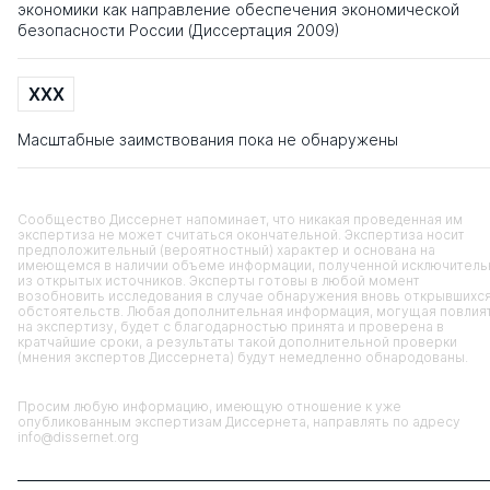
экономики как направление обеспечения экономической
безопасности России (Диссертация 2009)
XXX
Масштабные заимствования пока не обнаружены
Сообщество Диссернет напоминает, что никакая проведенная им
экспертиза не может считаться окончательной. Экспертиза носит
предположительный (вероятностный) характер и основана на
имеющемся в наличии объеме информации, полученной исключитель
из открытых источников. Эксперты готовы в любой момент
возобновить исследования в случае обнаружения вновь открывшихс
обстоятельств. Любая дополнительная информация, могущая повлия
на экспертизу, будет с благодарностью принята и проверена в
кратчайшие сроки, а результаты такой дополнительной проверки
(мнения экспертов Диссернета) будут немедленно обнародованы.
Просим любую информацию, имеющую отношение к уже
опубликованным экспертизам Диссернета, направлять по адресу
info@dissernet.org