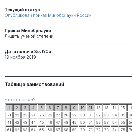
Текущий статус
Опубликован приказ Минобрнауки России
Приказ Минобрнауки
Лишить ученой степени
Дата подачи ЗоЛУСа
19 ноября 2019
Таблица заимствований
Что это такое?
1
2
3
4
5
6
7
8
9
10
11
12
13
14
15
1
21
22
23
24
25
26
27
28
29
30
31
32
33
34
35
3
41
42
43
44
45
46
47
48
49
50
51
52
53
54
55
5
61
62
63
64
65
66
67
68
69
70
71
72
73
74
75
7