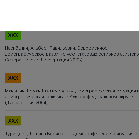
Титульный лист, Оглавление, Введение, Список литературы,
Приложения, Таблицы, Рисунки - не подлежат текстовому
анализу
XXX
Насибулин, Альберт Равильевич. Современное
демографическое развитие нефтегазовых регионов азиатско
Севера России (Диссертация 2003)
XXX
Маньшин, Роман Владимирович. Демографическая ситуация 
демографическая политика в Южном федеральном округе
(Диссертация 2004)
XXX
Турищева, Татьяна Борисовна. Демографическая ситуация в