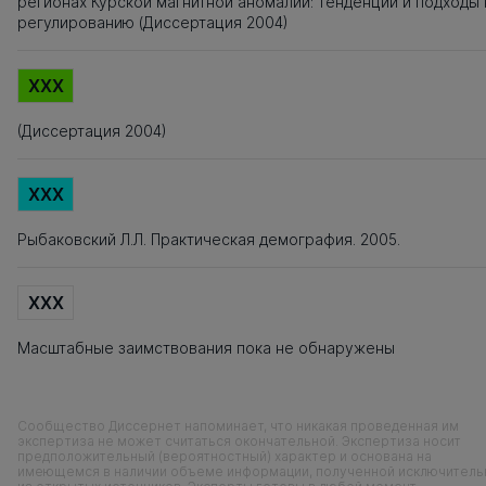
регионах Курской магнитной аномалии: тенденции и подходы 
регулированию (Диссертация 2004)
XXX
(Диссертация 2004)
XXX
Рыбаковский Л.Л. Практическая демография. 2005.
XXX
Масштабные заимствования пока не обнаружены
Сообщество Диссернет напоминает, что никакая проведенная им
экспертиза не может считаться окончательной. Экспертиза носит
предположительный (вероятностный) характер и основана на
имеющемся в наличии объеме информации, полученной исключитель