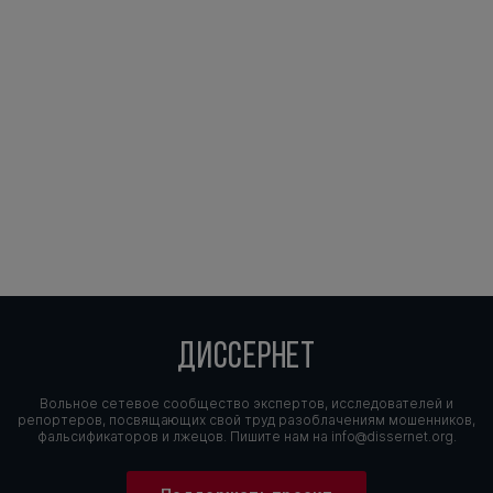
ДИССЕРНЕТ
Вольное сетевое сообщество экспертов, исследователей и
репортеров, посвящающих свой труд разоблачениям мошенников,
фальсификаторов и лжецов. Пишите нам на
info@dissernet.org.