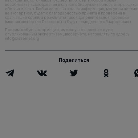
из открытых источников. Эксперты готовы в любой момент
возобновить исследования в случае обнаружения вновь открывшихс
обстоятельств. Любая дополнительная информация, могущая повлия
на экспертизу, будет с благодарностью принята и проверена в
кратчайшие сроки, а результаты такой дополнительной проверки
(мнения экспертов Диссернета) будут немедленно обнародованы.
Просим любую информацию, имеющую отношение к уже
опубликованным экспертизам Диссернета, направлять по адресу
info@dissernet.org
Поделиться