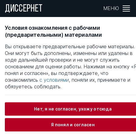
ДИССЕРНЕТ
МЕНЮ
Демографическая динамика и
Условия ознакомления с рабочими
демографическое развитие российских
(предварительными) материалами
регионов : вопросы теории и методики
Вы открываете предварительные рабочие материалы.
исследования
Они могут быть дополнены, изменены или удалены в
ходе дальнейшей проверки и не могут служить
Общая информация
основанием для оценки работы. Нажимая на кнопку «
понял и согласен», вы подтверждаете, что
ознакомились
с условиями
, поняли их, принимаете и
Халкечев Марат Нурчукович
обязуетесь соблюдать.
Нет, я не согласен, ухожу отсюда
Информация о защите
Я понял и согласен
Научный консультант / Научный руководитель
Рязанцев Сергей Васильевич