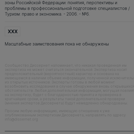
зоны Российской Федерации: понятия, перспективы и
проблемы в профессиональной подготовке специалистов /
Туризм: право и экономика. - 2006. - №6.
XXX
Масштабные заимствования пока не обнаружены
Сообщество Диссернет напоминает, что никакая проведенная им
экспертиза не может считаться окончательной. Экспертиза носит
предположительный (вероятностный) характер и основана на
имеющемся в наличии объеме информации, полученной исключитель
из открытых источников. Эксперты готовы в любой момент
возобновить исследования в случае обнаружения вновь открывшихс
обстоятельств. Любая дополнительная информация, могущая повлия
на экспертизу, будет с благодарностью принята и проверена в
кратчайшие сроки, а результаты такой дополнительной проверки
(мнения экспертов Диссернета) будут немедленно обнародованы.
Просим любую информацию, имеющую отношение к уже
опубликованным экспертизам Диссернета, направлять по адресу
info@dissernet.org