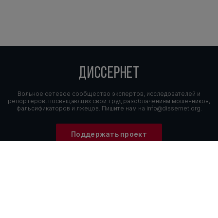
ДИССЕРНЕТ
Вольное сетевое сообщество экспертов, исследователей и
репортеров, посвящающих свой труд разоблачениям мошенников,
фальсификаторов и лжецов. Пишите нам на
info@dissernet.org.
Поддержать проект
МЫ В СОЦСЕТЯХ
© Вольное сетевое сообщество
«Диссернет». 2013—2026