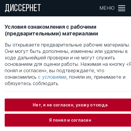
ДИССЕРНЕТ
МЕНЮ
ОРГАНИЗАЦИОННО-ЭКОНОМИЧЕСКИЕ
Условия ознакомления с рабочими
АСПЕКТЫ СОВЕРШЕНСТВОВАНИЯ И
(предварительными) материалами
РАЗВИТИЯ ТУРИСТИЧЕСКИХ УСЛУГ НА
Вы открываете предварительные рабочие материалы.
СОВРЕМЕННОМ ЭТАПЕ
Они могут быть дополнены, изменены или удалены в
ходе дальнейшей проверки и не могут служить
Общая информация
основанием для оценки работы. Нажимая на кнопку «
понял и согласен», вы подтверждаете, что
ознакомились
с условиями
, поняли их, принимаете и
Исмаилова Аида Замировна
обязуетесь соблюдать.
Нет, я не согласен, ухожу отсюда
Информация о защите
Я понял и согласен
Научный консультант / Научный руководитель
Бижанова Мария Ивановна