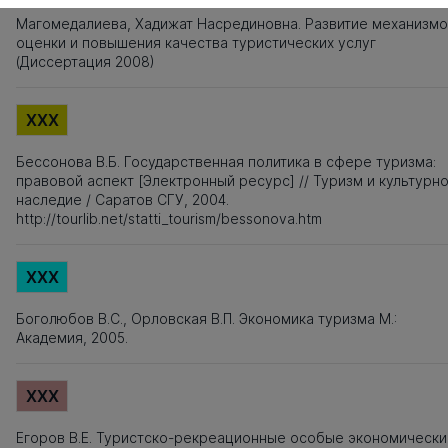
Магомедалиева, Хадижат Насрединовна. Развитие механизм
оценки и повышения качества туристических услуг
(Диссертация 2008)
XXX
Бессонова В.Б. Государственная политика в сфере туризма:
правовой аспект [Электронный ресурс] // Туризм и культурн
наследие / Саратов СГУ, 2004.
http://tourlib.net/statti_tourism/bessonova.htm
XXX
Боголюбов В.С., Орловская В.П. Экономика туризма М.:
Академия, 2005.
XXX
Егоров В.Е. Туристско-рекреационные особые экономическ