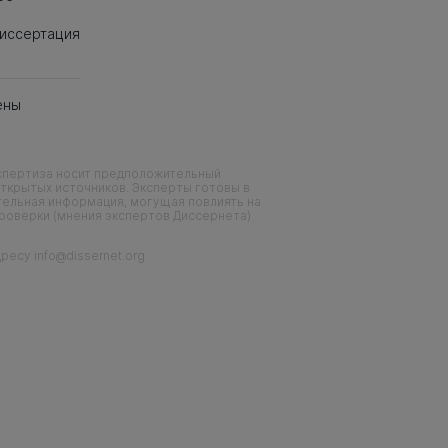
иссертация
ены
кспертиза носит предположительный
ткрытых источников. Эксперты готовы в
тельная информация, могущая повлиять на
проверки (мнения экспертов Диссернета)
есу info@dissernet.org