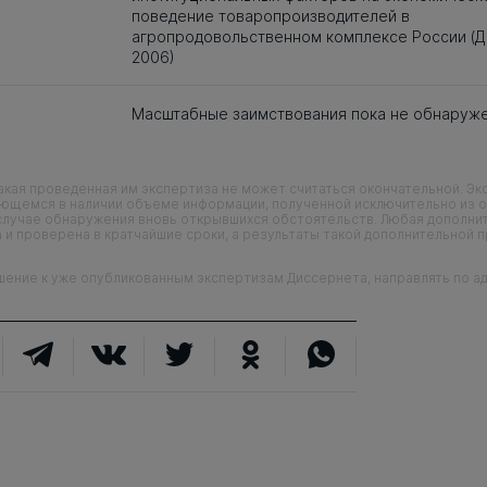
поведение товаропроизводителей в
агропродовольственном комплексе России (Д
2006)
Масштабные заимствования пока не обнаруж
кая проведенная им экспертиза не может считаться окончательной. Э
еющемся в наличии объеме информации, полученной исключительно из о
случае обнаружения вновь открывшихся обстоятельств. Любая дополни
 и проверена в кратчайшие сроки, а результаты такой дополнительной 
ие к уже опубликованным экспертизам Диссернета, направлять по адр