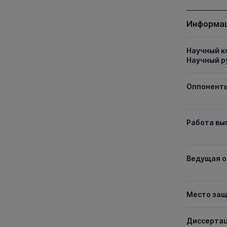
Информац
Научный к
Научный р
Оппонент
Работа вы
Ведущая о
Место за
Диссерта