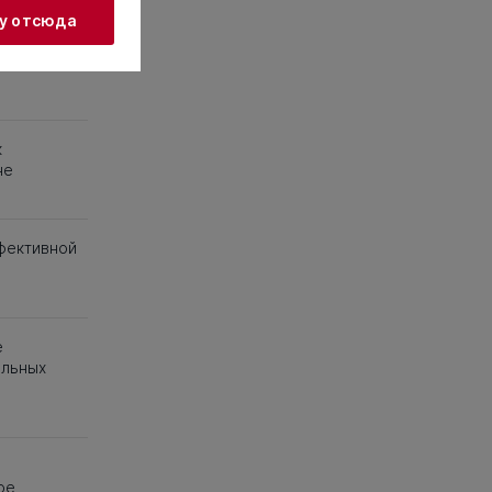
78
179
180
жу отсюда
к
не
фективной
е
альных
е
ое