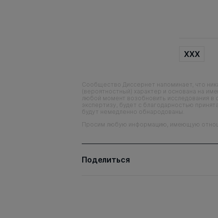
XXX
Сообщество Диссернет напоминает, что ника
(вероятностный) характер и основана на им
любой момент возобновить исследования в 
экспертизу, будет с благодарностью принята
будут немедленно обнародованы.
Просим любую информацию, имеющую отношен
Поделиться