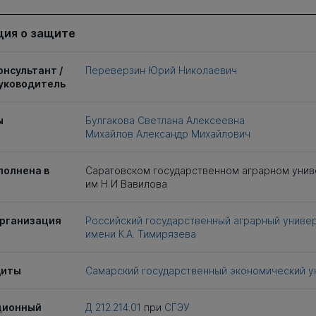
ия о защите
онсультант /
Переверзин Юрий Николаевич
уководитель
ы
Булгакова Светлана Алексеевна
Михайлов Александр Михайлович
полнена в
Саратовском государственном аграрном унив
им Н И Вавилова
рганизация
Российский государственный аграрный униве
имени К.А. Тимирязева
щиты
Самарский государственный экономический у
ционный
Д 212.214.01
при
СГЭУ