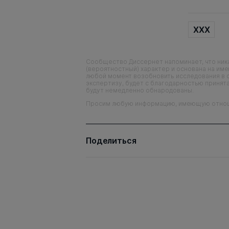
XXX
Сообщество Диссернет напоминает, что ника
(вероятностный) характер и основана на им
любой момент возобновить исследования в 
экспертизу, будет с благодарностью принята
будут немедленно обнародованы.
Просим любую информацию, имеющую отношен
Поделиться