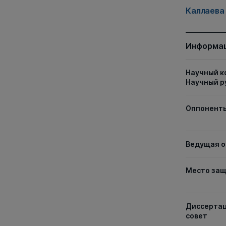
Каллаева
Информац
Научный к
Научный р
Оппонент
Ведущая о
Место за
Диссерта
совет