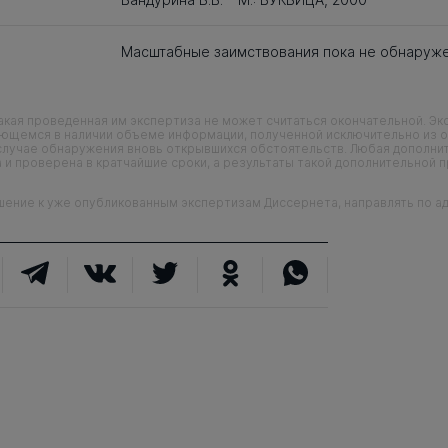
Масштабные заимствования пока не обнаруж
кая проведенная им экспертиза не может считаться окончательной. Э
еющемся в наличии объеме информации, полученной исключительно из о
случае обнаружения вновь открывшихся обстоятельств. Любая дополни
 и проверена в кратчайшие сроки, а результаты такой дополнительной 
ие к уже опубликованным экспертизам Диссернета, направлять по адр