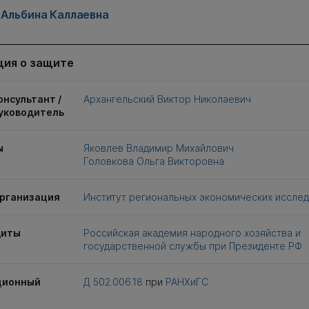
 Альбина Каллаевна
ия о защите
онсультант /
Архангельский Виктор Николаевич
уководитель
ы
Яковлев Владимир Михайлович
Головкова Ольга Викторовна
рганизация
Институт региональных экономических иссле
щиты
Российская академия народного хозяйства и
государственной службы при Президенте РФ
ционный
Д 502.006.18
при
РАНХиГС