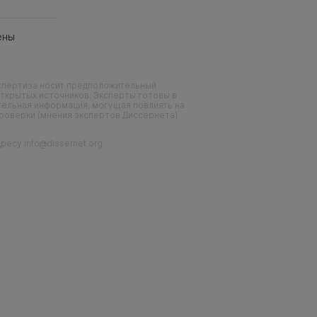
ены
кспертиза носит предположительный
ткрытых источников. Эксперты готовы в
тельная информация, могущая повлиять на
проверки (мнения экспертов Диссернета)
есу info@dissernet.org