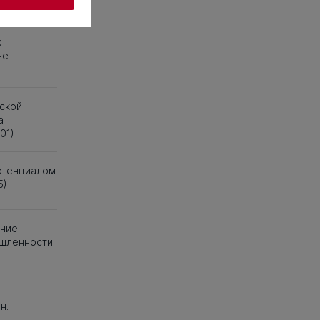
к
не
ской
а
01)
отенциалом
5)
ание
ышленности
н.