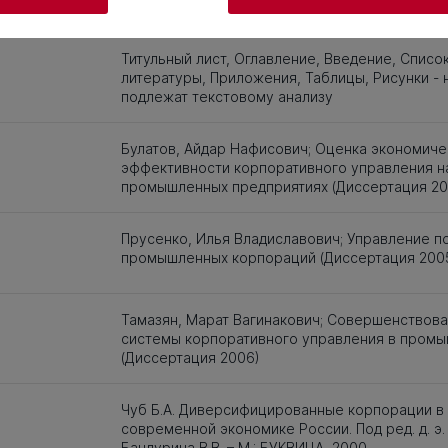
и заимствования
Титульный лист, Оглавление, Введение, Списо
литературы, Приложения, Таблицы, Рисунки - 
подлежат текстовому анализу
Булатов, Айдар Нафисович; Оценка экономиче
эффективности корпоративного управления н
промышленных предприятиях (Диссертация 20
Прусенко, Илья Владиславович; Управление п
промышленных корпораций (Диссертация 200
Тамазян, Марат Вагинакович; Совершенствов
системы корпоративного управления в пром
(Диссертация 2006)
Чуб Б.А. Диверсифицированные корпорации в
современной экономике России. Под ред. д. э. 
Бандурина В.В. – М.: БУКВИЦА, 2000