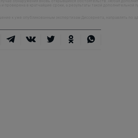
случае обнаружения вновь открывшихся обстоятельств. Любая дополни
 и проверена в кратчайшие сроки, а результаты такой дополнительной 
ие к уже опубликованным экспертизам Диссернета, направлять по адр