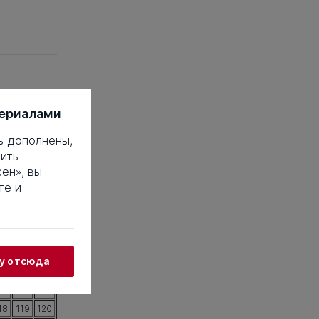
териалами
ь дополнены,
ить
ен», вы
те и
 это такое?
18
19
20
38
39
40
58
59
60
жу отсюда
78
79
80
98
99
100
18
119
120