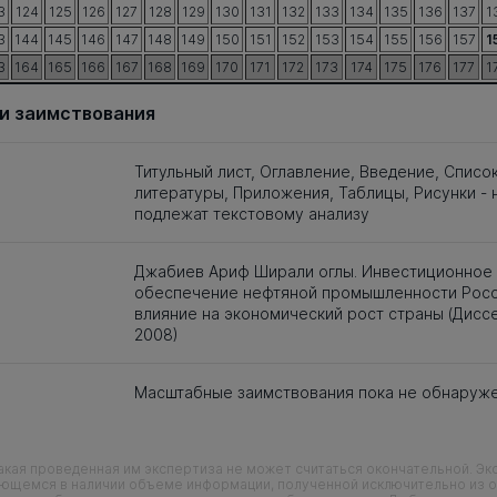
3
124
125
126
127
128
129
130
131
132
133
134
135
136
137
1
3
144
145
146
147
148
149
150
151
152
153
154
155
156
157
1
3
164
165
166
167
168
169
170
171
172
173
174
175
176
177
1
и заимствования
Титульный лист, Оглавление, Введение, Списо
литературы, Приложения, Таблицы, Рисунки - 
подлежат текстовому анализу
Джабиев Ариф Ширали оглы. Инвестиционное
обеспечение нефтяной промышленности Росс
влияние на экономический рост страны (Дисс
2008)
Масштабные заимствования пока не обнаруж
кая проведенная им экспертиза не может считаться окончательной. Э
еющемся в наличии объеме информации, полученной исключительно из о