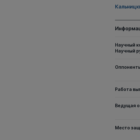
Кальницк
Информац
Научный к
Научный р
Оппонент
Работа вы
Ведущая о
Место за