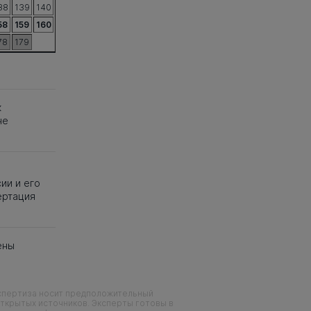
38
139
140
58
159
160
78
179
к
не
ии и его
ертация
ены
кспертиза носит предположительный
ткрытых источников. Эксперты готовы в