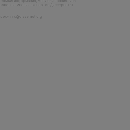
тельная информация, могущая повлиять на
проверки (мнения экспертов Диссернета)
есу info@dissernet.org