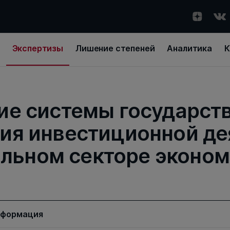
Экспертизы
Лишение степеней
Аналитика
К
ие системы государст
ия инвестиционной де
льном секторе эконо
нформация