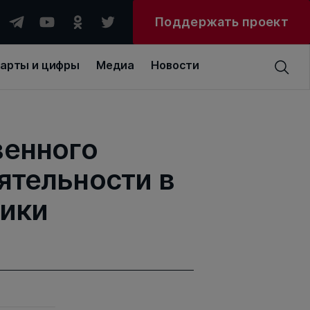
Поддержать проект
арты и цифры
Медиа
Новости
венного
ятельности в
мики