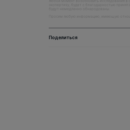
любой момент возобновить исследования в 
экспертизу, будет с благодарностью принята
будут немедленно обнародованы.
Просим любую информацию, имеющую отношен
Поделиться