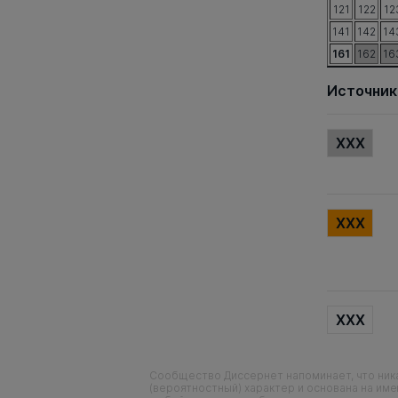
121
122
12
141
142
14
161
162
16
Источник
XXX
XXX
XXX
Сообщество Диссернет напоминает, что ника
(вероятностный) характер и основана на им