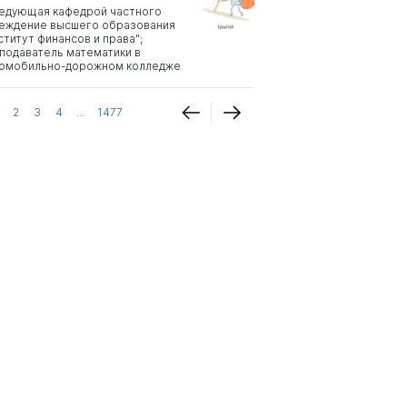
едующая кафедрой частного
еждение высшего образования
ститут финансов и права";
подаватель математики в
омобильно-дорожном колледже
2
3
4
...
1477