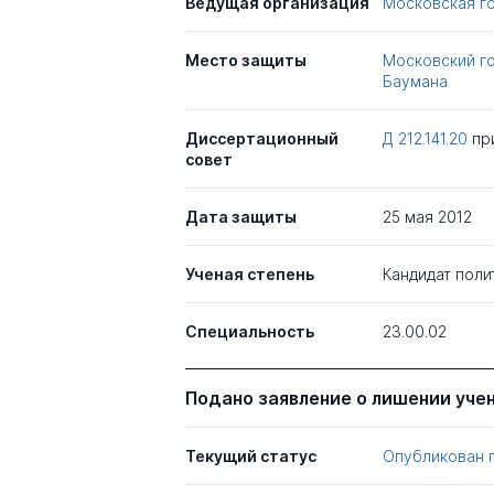
Ведущая организация
Московская г
Место защиты
Московский го
Баумана
Диссертационный
Д 212.141.20
пр
совет
Дата защиты
25 мая 2012
Ученая степень
Кандидат поли
Специальность
23.00.02
Подано заявление о лишении уче
Текущий статус
Опубликован 