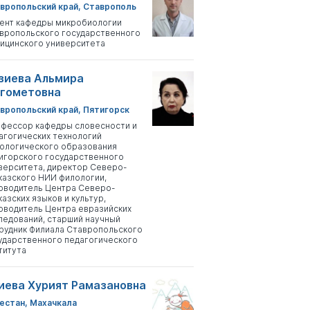
вропольский край, Ставрополь
ент кафедры микробиологии
вропольского государственного
ицинского университета
зиева Альмира
гометовна
вропольский край, Пятигорск
фессор кафедры словесности и
агогических технологий
ологического образования
игорского государственного
верситета, директор Северо-
казского НИИ филологии,
оводитель Центра Северо-
казских языков и культур,
оводитель Центра евразийских
ледований, старший научный
рудник Филиала Ставропольского
ударственного педагогического
титута
иева Хурият Рамазановна
естан, Махачкала