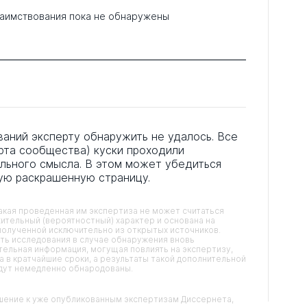
аимствования пока не обнаружены
аний эксперту обнаружить не удалось. Все
рта сообщества) куски проходили
льного смысла. В этом может убедиться
ую раскрашенную страницу.
кая проведенная им экспертиза не может считаться
ительный (вероятностный) характер и основана на
олученной исключительно из открытых источников.
ть исследования в случае обнаружения вновь
ельная информация, могущая повлиять на экспертизу,
 в кратчайшие сроки, а результаты такой дополнительной
удут немедленно обнародованы.
ние к уже опубликованным экспертизам Диссернета,