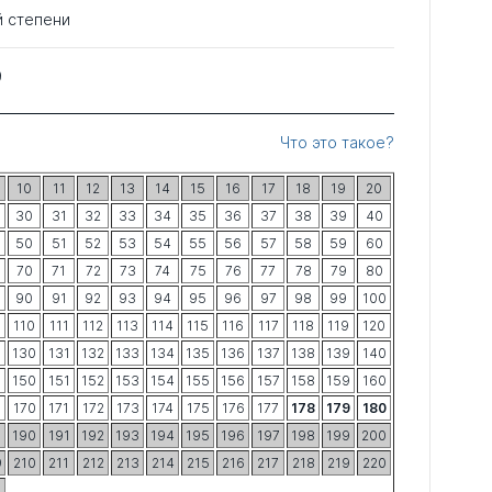
й степени
9
Что это такое?
10
11
12
13
14
15
16
17
18
19
20
30
31
32
33
34
35
36
37
38
39
40
50
51
52
53
54
55
56
57
58
59
60
70
71
72
73
74
75
76
77
78
79
80
90
91
92
93
94
95
96
97
98
99
100
9
110
111
112
113
114
115
116
117
118
119
120
9
130
131
132
133
134
135
136
137
138
139
140
9
150
151
152
153
154
155
156
157
158
159
160
9
170
171
172
173
174
175
176
177
178
179
180
9
190
191
192
193
194
195
196
197
198
199
200
9
210
211
212
213
214
215
216
217
218
219
220
9