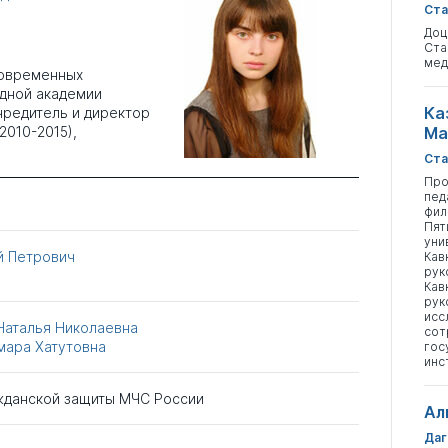
Ста
Доц
Ста
мед
современных
дной академии
Ка
чредитель и директор
2010-2015),
Ма
Ста
Про
пед
фил
Пят
уни
й Петрович
Кав
рук
Кав
рук
исс
Наталья Николаевна
сот
мара Хатутовна
гос
инс
жданской защиты МЧС России
Ал
Даг