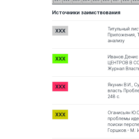
Источники заимствования
Титульный лис
XXX
Приложения, Т
анализу
Иванов Дени
XXX
ЦЕНТРОВ В С
Журнал Власть
Якунин В.И., С
XXX
власть Пробле
248 с.
Оганисьян Ю.С
XXX
проблемы иден
поиски перспе
Горшков.- М.: 