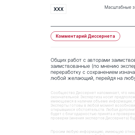
Масштабные з
XXX
Комментарий Диссернета
Общих работ с авторами заимствов
заимствованные (по мнению экспе
переработку с сохранением изнача
любой желающий, перейдя на люб
Сообщество Диссернет напоминает, что ника
окончательной. Экспертиза носит предполож
имеющемся в наличии объеме информации, п
Эксперты готовы в любой момент возобнови
открывшихся обстоятельств. Любая дополнит
будет с благодарностью принята и проверена
проверки (мнения экспертов Диссернета) б
Просим любую информацию, имеющую отноше