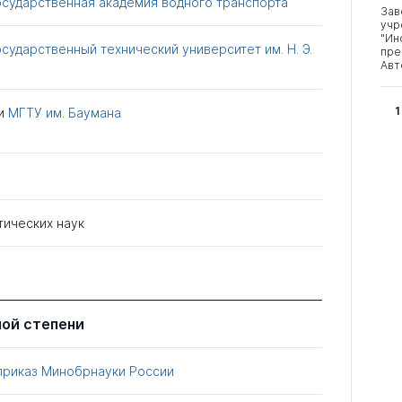
осударственная академия водного транспорта
Зав
учр
"Ин
сударственный технический университет им. Н. Э.
пре
Авт
1
и
МГТУ им. Баумана
тических наук
ной степени
приказ Минобрнауки России