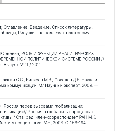
т, Оглавление, Введение, Список литературы,
аблицы, Рисунки - не подлежат текстовому
с Юрьевич, РОЛЬ И ФУНКЦИИ АНАЛИТИЧЕСКИХ
ОВРЕМЕННОЙ ПОЛИТИЧЕСКОЙ СИСТЕМЕ РОССИИ //
, Выпуск № 11 / 2011
улакшин С.С., Вилисов М.В., Соколов Д.В. Наука и
ма коммуникаций. М.: Научный эксперт, 2009. —
., Россия перед вызовами глобализации:
тификации// Россия в глобальных процессах:
ктивы / Отв. ред. член-корреспондент РАН М.К.
Институт социологии РАН, 2008. С. 166-194.