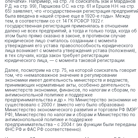
опечатки». Например, на стр. 78 соискатель (как и Марданов
Р.Д. на стр. 99), Паршкова О.С. на стр. 61 и Ершов Н.Н. на стр.
65) заявляет, что «государственная регистрация предприяти
была введена в нашей стране еще в 1920-е годы». Между
тем, в соответствии со ст. 14 ГК РСФСР 1922 г.
государственная регистрация применялась в отношении
далеко не всех предприятий, а тогда и только тогда, когда об
этом было прямо сказано в законе, в противном случае
юридическое лицо считалось созданным с момента
утверждения его устава: правоспособность юридического
лица возникает с момента утверждения устава (положения), 
в тех случаях, когда закон требует регистрации
юридического лица, — с момента таковой регистрации.
Далее, посмотрим на стр. 75, на которой соискатель говорит
том, что «немаловажное значение в регулировании
экономики имеет деятельность министерств и ведомств,
принимающих нормативные акты, особенно деятельность
министерств экономики, финансов, по налогам и сборам, по
антимонопольной политике и поддержке
предпринимательства и др.». Но Министерство экономики не
существовало с 2000 г. (вместо него было образовано
Министерство экономического развития и торговли РФ (МЭР
РФ), Министерство по налогам и сборам и Министерство по
антимонопольной политике и поддержке
предпринимательства – с 2004 г. (их функции были переданы
ФНС РФ и ФАС РФ соответственно).