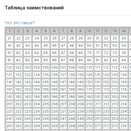
Таблица заимствований
Что это такое?
1
2
3
4
5
6
7
8
9
10
11
12
13
14
21
22
23
24
25
26
27
28
29
30
31
32
33
34
41
42
43
44
45
46
47
48
49
50
51
52
53
54
61
62
63
64
65
66
67
68
69
70
71
72
73
74
81
82
83
84
85
86
87
88
89
90
91
92
93
94
101
102
103
104
105
106
107
108
109
110
111
112
113
114
121
122
123
124
125
126
127
128
129
130
131
132
133
134
141
142
143
144
145
146
147
148
149
150
151
152
153
154
161
162
163
164
165
166
167
168
169
170
171
172
173
174
181
182
183
184
185
186
187
188
189
190
191
192
193
194
201
202
203
204
205
206
207
208
209
210
211
212
213
214
221
222
223
224
225
226
227
228
229
230
231
232
233
234
241
242
243
244
245
246
247
248
249
250
251
252
253
254
261
262
263
264
265
266
267
268
269
270
271
272
273
274