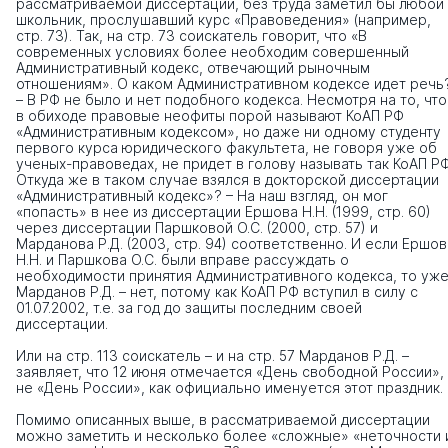
рассматриваемой диссертации, без труда заметил бы любой
школьник, прослушавший курс «Правоведения» (например,
стр. 73). Так, на стр. 73 соискатель говорит, что «В
современных условиях более необходим совершенный
Административный кодекс, отвечающий рыночным
отношениям». О каком Административном кодексе идет речь?
– В РФ не было и нет подобного кодекса. Несмотря на то, что
в обиходе правовые неофиты порой называют КоАП РФ
«Административным кодексом», но даже ни одному студенту
первого курса юридического факультета, не говоря уже об
ученых-правоведах, не придет в голову называть так КоАП РФ
Откуда же в таком случае взялся в докторской диссертации
«Административный кодекс»? – На наш взгляд, он мог
«попасть» в нее из диссертации Ершова Н.Н. (1999, стр. 60)
через диссертации Паршковой О.С. (2000, стр. 57) и
Марданова Р.Д. (2003, стр. 94) соответственно. И если Ершов
Н.Н. и Паршкова О.С. были вправе рассуждать о
необходимости принятия Административного кодекса, то уж
Марданов Р.Д. – нет, потому как КоАП РФ вступил в силу с
01.07.2002, т.е. за год до защиты последним своей
диссертации.
Или на стр. 113 соискатель – и на стр. 57 Марданов Р.Д. –
заявляет, что 12 июня отмечается «День свободной России»,
не «День России», как официально именуется этот праздник.
Помимо описанных выше, в рассматриваемой диссертации
можно заметить и несколько более «сложные» «неточности 