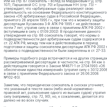
Или на стр. 87 соискатель – вслед за Мардановым Р.Д. (стр.
107), Паршковой О.С. (стр. 70) и Ершовым Н.Н. (стр. 73) –
утверждает, что «арбитражные суды реализуют свою
деятельность на основании Федерального конституционного
закона «Об арбитражных судах в Российской Федерации»,
принятого 28 апреля 1995 г.», при том что к моменту защиты
диссертации Хусаинова З.Ф. АПК РФ 1995 г. не действовал
почти 7 лет, утратив силу в связи с принятием АПК РФ 2002 г.
(вступившим в силу с 01.09.2002). В продолжение данного
утверждения на стр. 88 соискатель говорит, что нормы о
подведомственности дел арбитражным судам содержатся в
ст. 22 АПК РФ, между тем как в действовавшем в период
подготовки и защиты соискателем диссертации АПК РФ 2002 г
правила о подведомственности были закреплены в ст. 27-33.
Примеры подобного рода встречаются и на других страница
рассматриваемой диссертации: в частности, на стр. 84 как о
действующем говорится о Законе №4871-1 от 27.04.1993 «Об
обеспечении единства измерений» (утратил силу с 30.12.200
в связи с принятием Федерального закона от 26.06.2008
№102-ФЗ).
Заметим, что периодически соискатель в сносках уточняет,
что указанный в тексте закон (либо иной нормативно-
правовой акт, разъяснение одного из высших судов) утратил
силу (например, стр. 72, 90), но, к сожалению, делается это
далеко не во всех случаях.