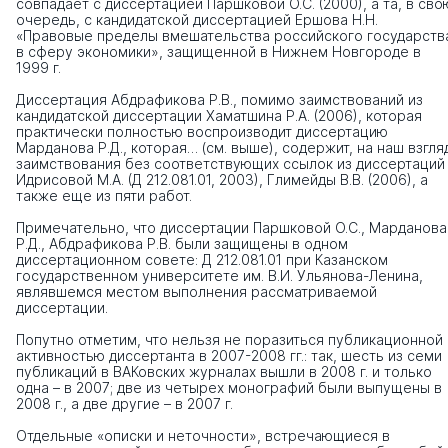
совпадает с диссертацией Паршковой О.С. (2000), а та, в сво
очередь, с кандидатской диссертацией Ершова Н.Н.
«Правовые пределы вмешательства российского государств
в сферу экономики», защищенной в Нижнем Новгороде в
1999 г.
Диссертация Абдрафикова Р.В., помимо заимствований из
кандидатской диссертации Хаматшина Р.А. (2006), которая
практически полностью воспроизводит диссертацию
Марданова Р.Д., которая… (см. выше), содержит, на наш взгля
заимствования без соответствующих ссылок из диссертаций
Идрисовой М.А. (Д 212.081.01, 2003), Глимейды В.В. (2006), а
также еще из пяти работ.
Примечательно, что диссертации Паршковой О.С., Марданова
Р.Д., Абдрафикова Р.В. были защищены в одном
диссертационном совете: Д 212.081.01 при Казанском
государственном университете им. В.И. Ульянова-Ленина,
являвшемся местом выполнения рассматриваемой
диссертации.
Попутно отметим, что нельзя не поразиться публикационной
активностью диссертанта в 2007-2008 гг.: так, шесть из семи
публикаций в ВАКовских журналах вышли в 2008 г. и только
одна – в 2007; две из четырех монографий были выпущены в
2008 г., а две другие – в 2007 г.
Отдельные «описки и неточности», встречающиеся в