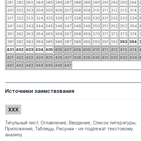
281
282
283
284
285
286
287
288
289
290
291
292
293
294
301
302
303
304
305
306
307
308
309
310
311
312
313
314
321
322
323
324
325
326
327
328
329
330
331
332
333
334
341
342
343
344
345
346
347
348
349
350
351
352
353
354
361
362
363
364
365
366
367
368
369
370
371
372
373
374
381
382
383
384
385
386
387
388
389
390
391
392
393
394
401
402
403
404
405
406
407
408
409
410
411
412
413
414
421
422
423
424
425
426
427
428
429
430
431
432
433
434
441
442
443
444
445
446
447
Источники заимствования
XXX
Титульный лист, Оглавление, Введение, Список литературы,
Приложения, Таблицы, Рисунки - не подлежат текстовому
анализу