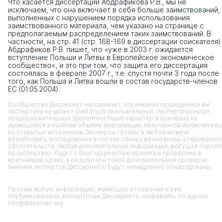
Что касается диссертации Абдрафикова Р.В., мы не
исключаем, что она включает в себя больше заимствований,
выполненных с нарушением порядка использования
заимствованного материала, чем указано на странице с
предполагаемым распределением таких заимствований. В
частности, на стр. 41 (стр. 168-169 в диссертации соискателя)
Абдрафиков Р.В. пишет, что «уже в 2003 г. ожидается
вступление Польши и Литвы в Европейское экономическое
сообщество», и это при том, что защита его диссертация
состоялась в феврале 2007 г., т.е. спустя почти 3 года после
того, как Польша и Литва вошли в состав государств-членов
ЕС (01.05.2004).
Сообщество Диссернет напоминает, что никакая проведенная им
экспертиза не может считаться окончательной. Экспертиза носит
предположительный (вероятностный) характер и основана на
имеющемся в наличии объеме информации, полученной исключитель
из открытых источников. Эксперты готовы в любой момент
возобновить исследования в случае обнаружения вновь открывшихс
обстоятельств. Любая дополнительная информация, могущая повлия
на экспертизу, будет с благодарностью принята и проверена в
кратчайшие сроки, а результаты такой дополнительной проверки
(мнения экспертов Диссернета) будут немедленно обнародованы.
Просим любую информацию, имеющую отношение к уже
опубликованным экспертизам Диссернета, направлять по адресу
info@dissernet.org