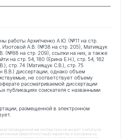
ны работы Архипченко А.Ю. (№11 на стр.
), Изотовой А.В. (№38 на стр. 205), Матиящук
В. (№88 на стр. 209), ссылки на них, а также
и на стр. 54, 180 (Ерина Е.Н.), стр. 54, 182
.), стр. 74 (Матиящук С.В.), стр. 75
ин В.В.) диссертации, однако объем
имствуемые, не соответствует объему
еферате рассматриваемой диссертации
ых публикациях соискателя с названными
ертации, размещенной в электронном
вует.
кая проведенная им экспертиза не может считаться
ительный (вероятностный) характер и основана на