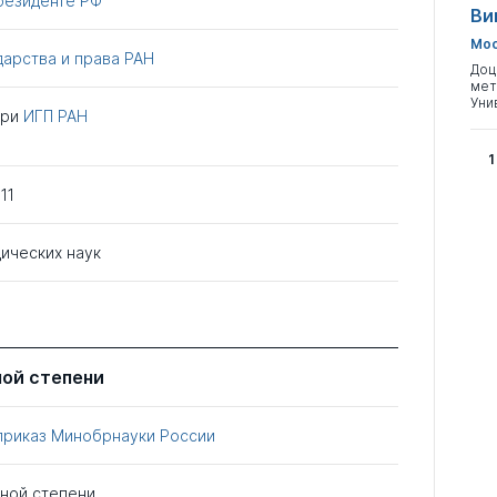
резиденте РФ
Ви
Мос
дарства и права РАН
Доц
мет
Уни
при
ИГП РАН
1
11
ических наук
ной степени
приказ Минобрнауки России
еной степени