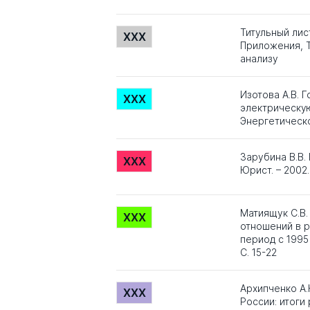
Титульный лис
XXX
Приложения, Т
анализу
Изотова А.В. 
XXX
электрическую
Энергетическое
Зарубина В.В.
XXX
Юрист. – 2002.
Матиящук С.В
XXX
отношений в р
период с 1995 
С. 15-22
Архипченко А.
XXX
России: итоги