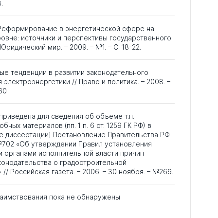
.
 Реформирование в энергетической сфере на
овне: источники и перспективы государственного
Юридический мир. – 2009. – №1. – С. 18-22.
вые тенденции в развитии законодательного
 электроэнергетики // Право и политика. – 2008. –
60
риведена для сведения об объеме т.н.
ных материалов (пп. 1 п. 6 ст. 1259 ГК РФ) в
 диссертации] Постановление Правительства РФ
 №702 «Об утверждении Правил установления
 органами исполнительной власти причин
конодательства о градостроительной
// Российская газета. – 2006. – 30 ноября. – №269.
аимствования пока не обнаружены