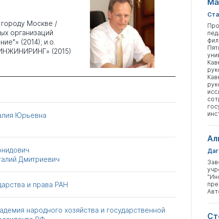
Ма
Ста
 городу Москве /
Про
ых организаций
пед
фил
е"» (2014); и.о.
Пят
 ИНЖИНИРИНГ» (2015)
уни
Кав
рук
Кав
рук
исс
сот
гос
инс
алия Юрьевна
Ал
онидович
Даг
талий Дмитриевич
Зав
учр
"Ин
дарства и права РАН
пре
Авт
адемия народного хозяйства и государственной
Ст