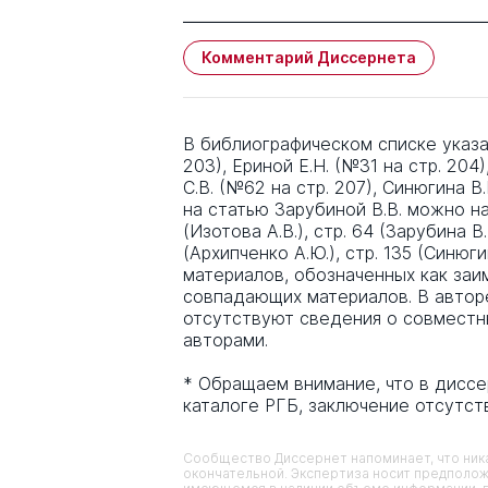
Комментарий Диссернета
В библиографическом списке указа
203), Ериной Е.Н. (№31 на стр. 204
С.В. (№62 на стр. 207), Синюгина В.
на статью Зарубиной В.В. можно найт
(Изотова А.В.), стр. 64 (Зарубина В.В
(Архипченко А.Ю.), стр. 135 (Синюг
материалов, обозначенных как за
совпадающих материалов. В автор
отсутствуют сведения о совместн
авторами.
* Обращаем внимание, что в дисс
каталоге РГБ, заключение отсутст
Сообщество Диссернет напоминает, что ника
окончательной. Экспертиза носит предполож