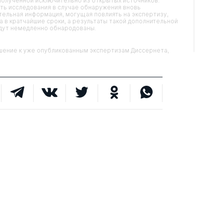
олученной исключительно из открытых источников.
ть исследования в случае обнаружения вновь
ельная информация, могущая повлиять на экспертизу,
 в кратчайшие сроки, а результаты такой дополнительной
удут немедленно обнародованы.
ние к уже опубликованным экспертизам Диссернета,