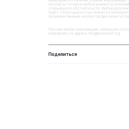
имеющемся в наличии объеме информации, п
Эксперты готовы в любой момент возобнови
открывшихся обстоятельств. Любая дополнит
будет с благодарностью принята и проверена
проверки (мнения экспертов Диссернета) б
Просим любую информацию, имеющую отноше
направлять по адресу info@dissernet.org
Поделиться