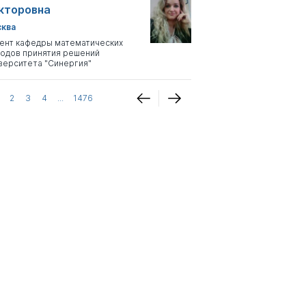
кторовна
ква
ент кафедры математических
одов принятия решений
верситета "Синергия"
2
3
4
...
1476