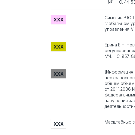
– №1. – С. 44-53
Синюгин В.Ю.
XXX
глобальном ур
управления // 
Ерина Е.Н. Но
XXX
регулирования
№4. – С. 857-8
[Информация п
XXX
неохраноспособ
общем объеме
от 20.11.2006
федеральными
нарушения за
деятельности» 
Масштабные з
XXX