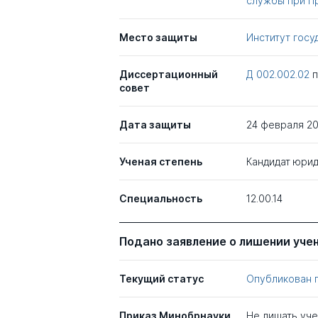
службы при П
Место защиты
Институт госу
Диссертационный
Д 002.002.02
совет
Дата защиты
24 февраля 20
Ученая степень
Кандидат юрид
Специальность
12.00.14
Подано заявление о лишении уче
Текущий статус
Опубликован 
Приказ Минобрнауки
Не лишать уч