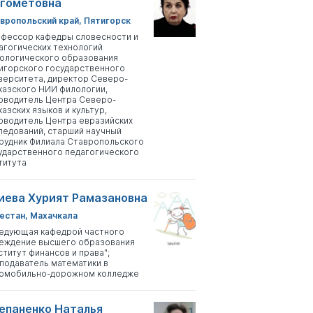
гометовна
вропольский край, Пятигорск
фессор кафедры словесности и
агогических технологий
ологического образования
игорского государственного
верситета, директор Северо-
казского НИИ филологии,
оводитель Центра Северо-
казских языков и культур,
оводитель Центра евразийских
ледований, старший научный
рудник Филиала Ставропольского
ударственного педагогического
титута
иева Хурият Рамазановна
естан, Махачкала
едующая кафедрой частного
еждение высшего образования
ститут финансов и права";
подаватель математики в
омобильно-дорожном колледже
епаненко Наталья