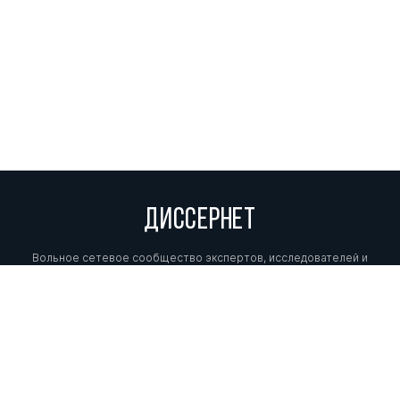
ДИССЕРНЕТ
Вольное сетевое сообщество экспертов, исследователей и
репортеров, посвящающих свой труд разоблачениям мошенников,
фальсификаторов и лжецов. Пишите нам на
info@dissernet.org.
Поддержать проект
МЫ В СОЦСЕТЯХ