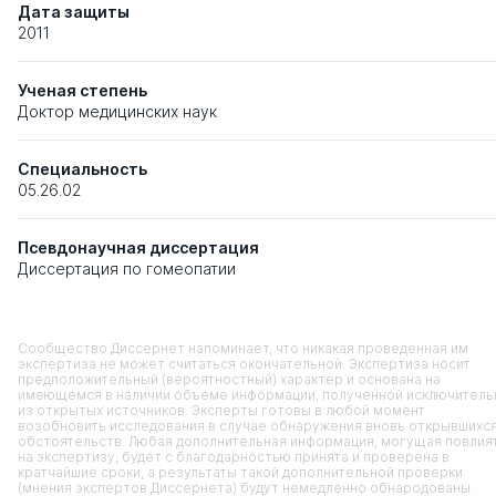
Дата защиты
2011
Ученая степень
Доктор медицинских наук
Специальность
05.26.02
Псевдонаучная диссертация
Диссертация по гомеопатии
Сообщество Диссернет напоминает, что никакая проведенная им
экспертиза не может считаться окончательной. Экспертиза носит
предположительный (вероятностный) характер и основана на
имеющемся в наличии объеме информации, полученной исключитель
из открытых источников. Эксперты готовы в любой момент
возобновить исследования в случае обнаружения вновь открывшихс
обстоятельств. Любая дополнительная информация, могущая повлия
на экспертизу, будет с благодарностью принята и проверена в
кратчайшие сроки, а результаты такой дополнительной проверки
(мнения экспертов Диссернета) будут немедленно обнародованы.