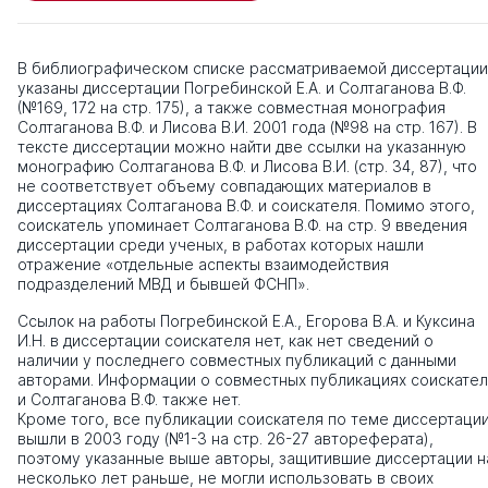
В библиографическом списке рассматриваемой диссертации
указаны диссертации Погребинской Е.А. и Солтаганова В.Ф.
(№169, 172 на стр. 175), а также совместная монография
Солтаганова В.Ф. и Лисова В.И. 2001 года (№98 на стр. 167). В
тексте диссертации можно найти две ссылки на указанную
монографию Солтаганова В.Ф. и Лисова В.И. (стр. 34, 87), что
не соответствует объему совпадающих материалов в
диссертациях Солтаганова В.Ф. и соискателя. Помимо этого,
соискатель упоминает Солтаганова В.Ф. на стр. 9 введения
диссертации среди ученых, в работах которых нашли
отражение «отдельные аспекты взаимодействия
подразделений МВД и бывшей ФСНП».
Ссылок на работы Погребинской Е.А., Егорова В.А. и Куксина
И.Н. в диссертации соискателя нет, как нет сведений о
наличии у последнего совместных публикаций с данными
авторами. Информации о совместных публикациях соискате
и Солтаганова В.Ф. также нет.
Кроме того, все публикации соискателя по теме диссертаци
вышли в 2003 году (№1-3 на стр. 26-27 автореферата),
поэтому указанные выше авторы, защитившие диссертации н
несколько лет раньше, не могли использовать в своих