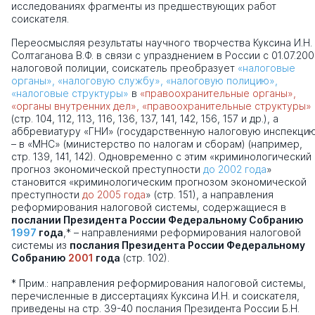
исследованиях фрагменты из предшествующих работ
соискателя.
Переосмысляя результаты научного творчества Куксина И.Н.
Солтаганова В.Ф. в связи с упразднением в России с 01.07.20
налоговой полиции, соискатель преобразует
«налоговые
органы», «налоговую службу», «налоговую полицию»,
«налоговые структуры»
в
«правоохранительные органы»,
«органы внутренних дел», «правоохранительные структуры»
(стр. 104, 112, 113, 116, 136, 137, 141, 142, 156, 157 и др.), а
аббревиатуру «ГНИ» (государственную налоговую инспекци
– в «МНС» (министерство по налогам и сборам) (например,
стр. 139, 141, 142). Одновременно с этим «криминологический
прогноз экономической преступности
до 2002 года
»
становится «криминологическим прогнозом экономической
преступности
до 2005 года
» (стр. 151), а направления
реформирования налоговой системы, содержащиеся в
послании Президента России Федеральному Собранию
1997
года
,* – направлениями реформирования налоговой
системы из
послания Президента России Федеральному
Собранию
2001
года
(стр. 102).
* Прим.: направления реформирования налоговой системы,
перечисленные в диссертациях Куксина И.Н. и соискателя,
приведены на стр. 39-40 послания Президента России Б.Н.