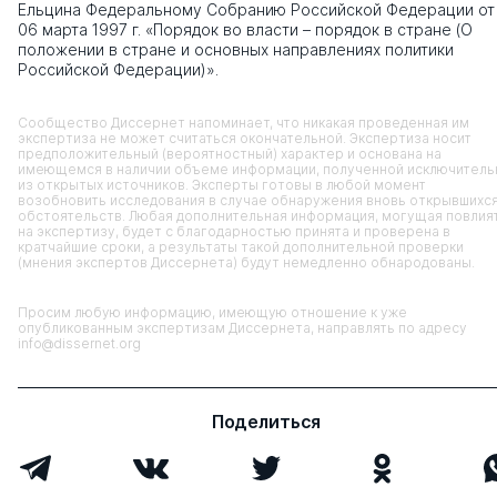
Ельцина Федеральному Собранию Российской Федерации от
06 марта 1997 г. «Порядок во власти – порядок в стране (О
положении в стране и основных направлениях политики
Российской Федерации)».
Сообщество Диссернет напоминает, что никакая проведенная им
экспертиза не может считаться окончательной. Экспертиза носит
предположительный (вероятностный) характер и основана на
имеющемся в наличии объеме информации, полученной исключитель
из открытых источников. Эксперты готовы в любой момент
возобновить исследования в случае обнаружения вновь открывшихс
обстоятельств. Любая дополнительная информация, могущая повлия
на экспертизу, будет с благодарностью принята и проверена в
кратчайшие сроки, а результаты такой дополнительной проверки
(мнения экспертов Диссернета) будут немедленно обнародованы.
Просим любую информацию, имеющую отношение к уже
опубликованным экспертизам Диссернета, направлять по адресу
info@dissernet.org
Поделиться