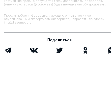
кратчайшие сроки, а результаты такой дополнительной проверки
(мнения экспертов Диссернета) будут немедленно обнародованы.
Просим любую информацию, имеющую отношение к уже
опубликованным экспертизам Диссернета, направлять по адресу
info@dissernet.org
Поделиться