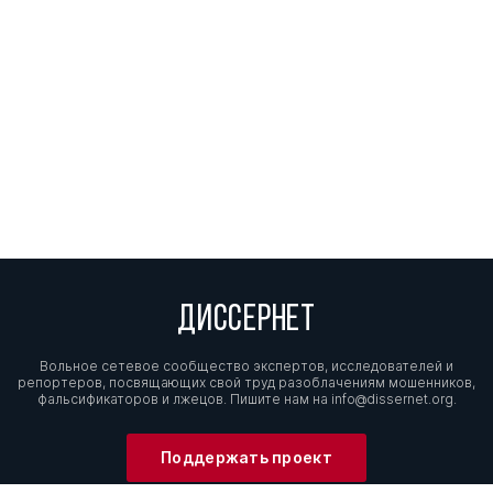
ДИССЕРНЕТ
Вольное сетевое сообщество экспертов, исследователей и
репортеров, посвящающих свой труд разоблачениям мошенников,
фальсификаторов и лжецов. Пишите нам на
info@dissernet.org.
Поддержать проект