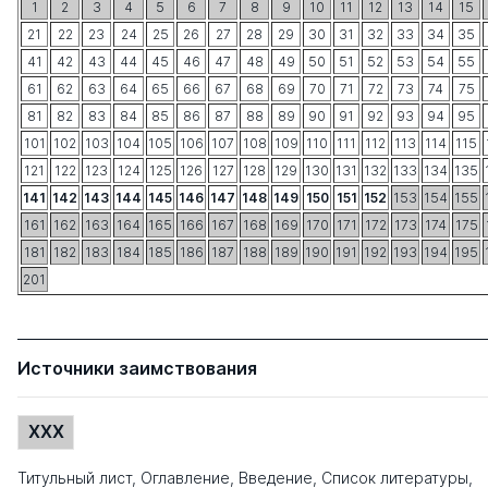
1
2
3
4
5
6
7
8
9
10
11
12
13
14
15
21
22
23
24
25
26
27
28
29
30
31
32
33
34
35
41
42
43
44
45
46
47
48
49
50
51
52
53
54
55
61
62
63
64
65
66
67
68
69
70
71
72
73
74
75
81
82
83
84
85
86
87
88
89
90
91
92
93
94
95
101
102
103
104
105
106
107
108
109
110
111
112
113
114
115
121
122
123
124
125
126
127
128
129
130
131
132
133
134
135
141
142
143
144
145
146
147
148
149
150
151
152
153
154
155
161
162
163
164
165
166
167
168
169
170
171
172
173
174
175
181
182
183
184
185
186
187
188
189
190
191
192
193
194
195
201
Источники заимствования
XXX
Титульный лист, Оглавление, Введение, Список литературы,