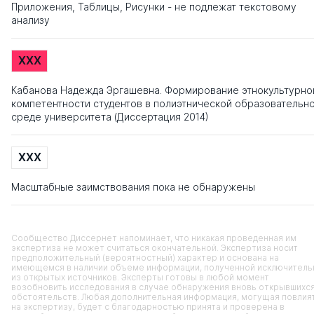
Приложения, Таблицы, Рисунки - не подлежат текстовому
анализу
XXX
Кабанова Надежда Эргашевна. Формирование этнокультурно
компетентности студентов в полиэтнической образовательн
среде университета (Диссертация 2014)
XXX
Масштабные заимствования пока не обнаружены
Сообщество Диссернет напоминает, что никакая проведенная им
экспертиза не может считаться окончательной. Экспертиза носит
предположительный (вероятностный) характер и основана на
имеющемся в наличии объеме информации, полученной исключитель
из открытых источников. Эксперты готовы в любой момент
возобновить исследования в случае обнаружения вновь открывшихс
обстоятельств. Любая дополнительная информация, могущая повлия
на экспертизу, будет с благодарностью принята и проверена в