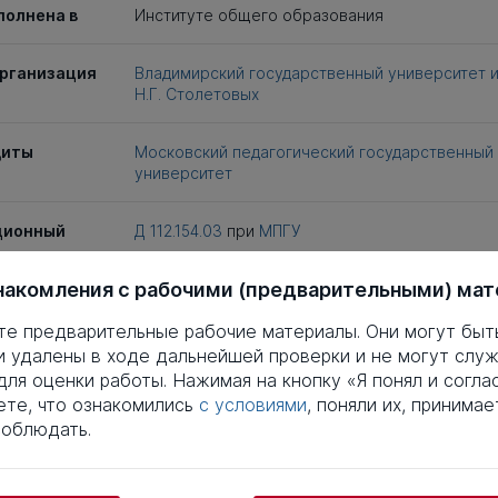
полнена в
Институте общего образования
рганизация
Владимирский государственный университет им
Н.Г. Столетовых
щиты
Московский педагогический государственный
университет
ционный
Д 112.154.03
при
МПГУ
накомления с рабочими (предварительными) ма
иты
21 мая 2007
те предварительные рабочие материалы. Они могут быт
и удалены в ходе дальнейшей проверки и не могут служ
епень
Кандидат педагогических наук
ля оценки работы. Нажимая на кнопку «Я понял и соглас
те, что ознакомились
с условиями
, поняли их, принимае
ность
13.00.08
соблюдать.
заимствований
Что