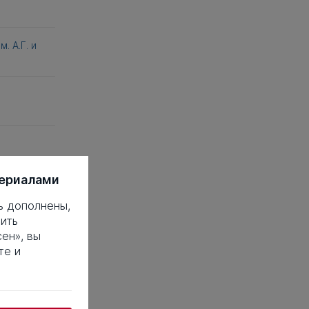
. А.Г. и
териалами
ь дополнены,
ить
ен», вы
те и
 это такое?