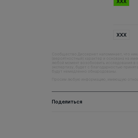
XXX
XXX
Сообщество Диссернет напоминает, что ника
(вероятностный) характер и основана на им
любой момент возобновить исследования в 
экспертизу, будет с благодарностью принята
будут немедленно обнародованы.
Просим любую информацию, имеющую отношен
Поделиться