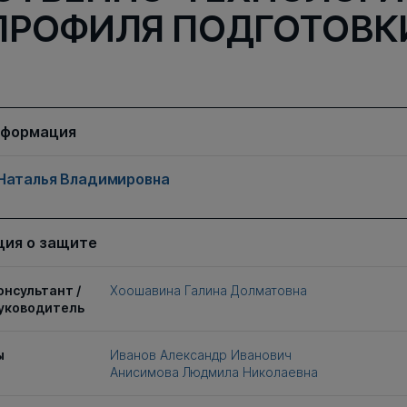
ПРОФИЛЯ ПОДГОТОВК
нформация
Наталья Владимировна
ия о защите
онсультант /
Хоошавина Галина Долматовна
уководитель
ы
Иванов Александр Иванович
Анисимова Людмила Николаевна