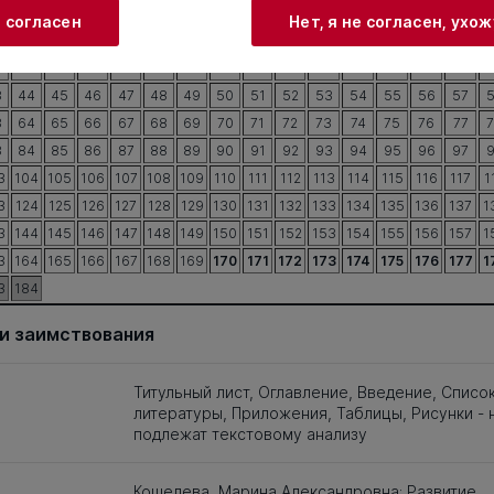
и согласен
Нет, я не согласен, ухо
4
5
6
7
8
9
10
11
12
13
14
15
16
17
3
24
25
26
27
28
29
30
31
32
33
34
35
36
37
3
44
45
46
47
48
49
50
51
52
53
54
55
56
57
3
64
65
66
67
68
69
70
71
72
73
74
75
76
77
3
84
85
86
87
88
89
90
91
92
93
94
95
96
97
3
104
105
106
107
108
109
110
111
112
113
114
115
116
117
1
3
124
125
126
127
128
129
130
131
132
133
134
135
136
137
1
3
144
145
146
147
148
149
150
151
152
153
154
155
156
157
1
3
164
165
166
167
168
169
170
171
172
173
174
175
176
177
1
3
184
и заимствования
Титульный лист, Оглавление, Введение, Списо
литературы, Приложения, Таблицы, Рисунки - 
подлежат текстовому анализу
Кошелева, Марина Александровна; Развитие