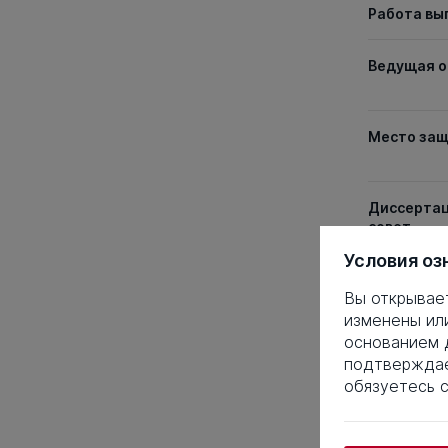
Работа вы
Ведущая о
Место за
Диссерта
совет
Условия оз
Дата защ
Вы открывае
изменены ил
Ученая ст
основанием д
подтверждае
Специаль
обязуетесь 
Таблица 