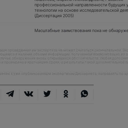
профессиональной направленности будущих 
технологии на основе исследовательской дея
(Диссертация 2005)
Масштабные заимствования пока не обнаруж
кая проведенная им экспертиза не может считаться окончательной. Э
еющемся в наличии объеме информации, полученной исключительно из о
случае обнаружения вновь открывшихся обстоятельств. Любая дополни
 и проверена в кратчайшие сроки, а результаты такой дополнительной 
ие к уже опубликованным экспертизам Диссернета, направлять по адр