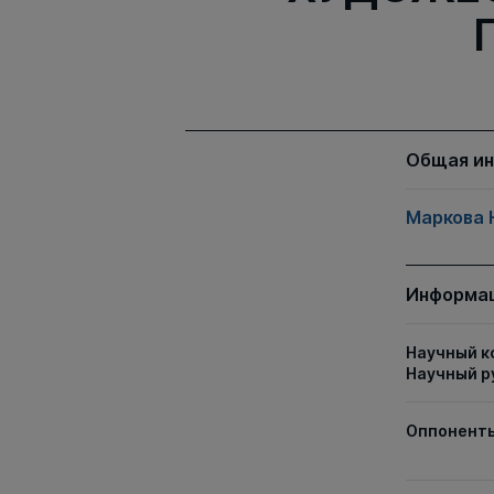
Общая и
Маркова 
Информац
Научный к
Научный р
Оппонент