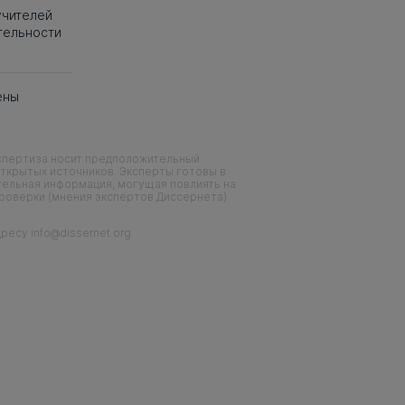
учителей
тельности
ены
кспертиза носит предположительный
ткрытых источников. Эксперты готовы в
тельная информация, могущая повлиять на
проверки (мнения экспертов Диссернета)
есу info@dissernet.org