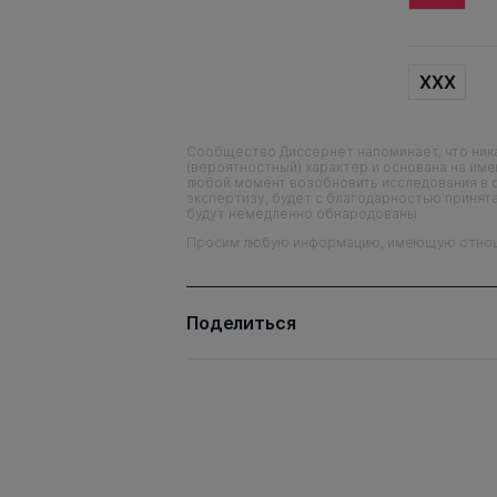
XXX
Сообщество Диссернет напоминает, что ника
(вероятностный) характер и основана на им
любой момент возобновить исследования в 
экспертизу, будет с благодарностью принята
будут немедленно обнародованы.
Просим любую информацию, имеющую отношен
Поделиться