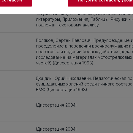
Титульный лист, Оглавление, Введение, Списо
литературы, Приложения, Таблицы, Рисунки - 
подлежат текстовому анализу
Поляков, Сергей Павлович. Предупреждение 
преодоление в поведении военнослужащих п
подготовке и ведении боевых действий (педа
исследование на материалах мотострелковых 
частей) (Диссертация 1998)
Дюндик, Юрий Николаевич. Педагогическая п
суицидальных явлений среди личного состава
ВМФ (Диссертация 1998)
(Диссертация 2004)
(Диссертация 2004)