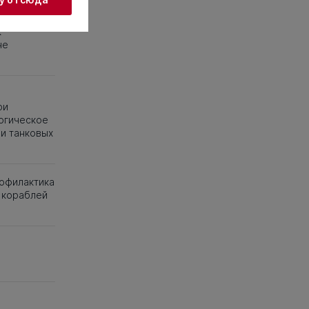
к
не
и
ри
гогическое
и танковых
рофилактика
 кораблей