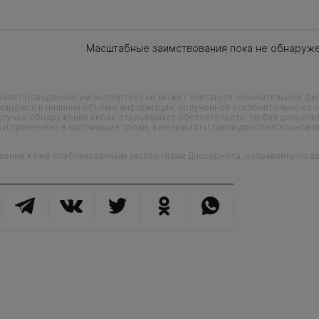
Масштабные заимствования пока не обнаруж
кая проведенная им экспертиза не может считаться окончательной. Э
еющемся в наличии объеме информации, полученной исключительно из о
случае обнаружения вновь открывшихся обстоятельств. Любая дополни
 и проверена в кратчайшие сроки, а результаты такой дополнительной 
ие к уже опубликованным экспертизам Диссернета, направлять по адр