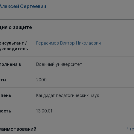
Алексей Сергеевич
ия о защите
онсультант /
Герасимов Виктор Николаевич
уководитель
полнена в
Военный университет
иты
2000
епень
Кандидат педагогических наук
ность
13.00.01
заимствований
Что