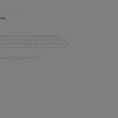
ены
кспертиза носит предположительный
ткрытых источников. Эксперты готовы в
тельная информация, могущая повлиять на
проверки (мнения экспертов Диссернета)
есу info@dissernet.org