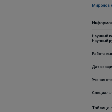
Миронов 
Информац
Научный к
Научный р
Работа вы
Дата защ
Ученая ст
Специаль
Таблица 