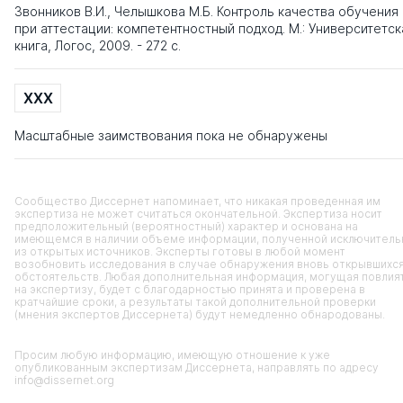
Звонников В.И., Челышкова М.Б. Контроль качества обучения
при аттестации: компетентностный подход. М.: Университетск
книга, Логос, 2009. - 272 с.
XXX
Масштабные заимствования пока не обнаружены
Сообщество Диссернет напоминает, что никакая проведенная им
экспертиза не может считаться окончательной. Экспертиза носит
предположительный (вероятностный) характер и основана на
имеющемся в наличии объеме информации, полученной исключитель
из открытых источников. Эксперты готовы в любой момент
возобновить исследования в случае обнаружения вновь открывшихс
обстоятельств. Любая дополнительная информация, могущая повлия
на экспертизу, будет с благодарностью принята и проверена в
кратчайшие сроки, а результаты такой дополнительной проверки
(мнения экспертов Диссернета) будут немедленно обнародованы.
Просим любую информацию, имеющую отношение к уже
опубликованным экспертизам Диссернета, направлять по адресу
info@dissernet.org