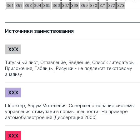
361
362
363
364
365
366
367
368
369
370
371
372
373
Источники заимствования
XXX
Титульный лист, Оглавление, Введение, Список литературы,
Приложения, Таблицы, Рисунки - не подлежат текстовому
анализу
XXX
Шпрехер, Аврум Мотелевич. Совершенствование системы
управления стимулами в промышленности : На примере
автомобилестроения (Диссертация 2000)
XXX