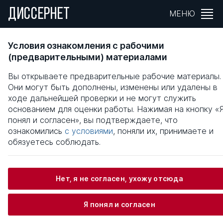
ДИССЕРНЕТ
МЕНЮ
МЕТОДИЧЕСКИЕ ОСНОВЫ РАЗРАБОТКИ И
Условия ознакомления с рабочими
РЕАЛИЗАЦИИ ИНВЕСТИЦИОННЫХ ПРОЕКТ
(предварительными) материалами
ЛИЗИНГОВЫХ КОМПАНИЙ
Вы открываете предварительные рабочие материалы.
Они могут быть дополнены, изменены или удалены в
Общая информация
ходе дальнейшей проверки и не могут служить
основанием для оценки работы. Нажимая на кнопку «
понял и согласен», вы подтверждаете, что
Модин Михаил Юрьевич
ознакомились
с условиями
, поняли их, принимаете и
обязуетесь соблюдать.
Информация о защите
Нет, я не согласен, ухожу отсюда
Научный консультант / Научный руководитель
Я понял и согласен
Конотопов Михаил Васильевич