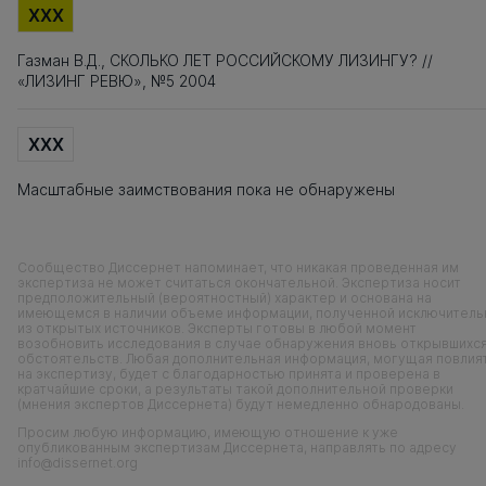
XXX
Газман В.Д., CКОЛЬКО ЛЕТ РОССИЙСКОМУ ЛИЗИНГУ? //
«ЛИЗИНГ РЕВЮ», №5 2004
XXX
Масштабные заимствования пока не обнаружены
Сообщество Диссернет напоминает, что никакая проведенная им
экспертиза не может считаться окончательной. Экспертиза носит
предположительный (вероятностный) характер и основана на
имеющемся в наличии объеме информации, полученной исключитель
из открытых источников. Эксперты готовы в любой момент
возобновить исследования в случае обнаружения вновь открывшихс
обстоятельств. Любая дополнительная информация, могущая повлия
на экспертизу, будет с благодарностью принята и проверена в
кратчайшие сроки, а результаты такой дополнительной проверки
(мнения экспертов Диссернета) будут немедленно обнародованы.
Просим любую информацию, имеющую отношение к уже
опубликованным экспертизам Диссернета, направлять по адресу
info@dissernet.org