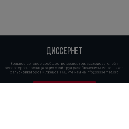
ДИССЕРНЕТ
Вольное сетевое сообщество экспертов, исследователей и
репортеров, посвящающих свой труд разоблачениям мошенников,
фальсификаторов и лжецов. Пишите нам на
info@dissernet.org.
Поддержать проект
МЫ В СОЦСЕТЯХ