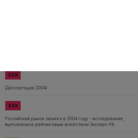
161
162
163
Источники заимствования
XXX
Титульный лист, Оглавление, Введение, Список литературы,
Приложения, Таблицы, Рисунки - не подлежат текстовому
анализу
XXX
(Диссертация 2004)
XXX
Российский рынок лизинга в 2004 году - исследование,
выполненное рейтинговым агентством Эксперт-РА