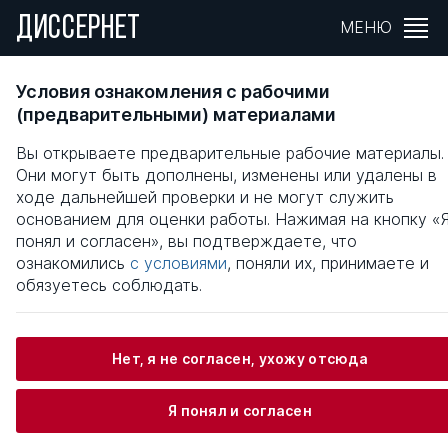
ДИССЕРНЕТ
МЕНЮ
Оптимизация воспроизводства почвенног
Условия ознакомления с рабочими
плодородия на облесенных полях
(предварительными) материалами
Белебеевской возвышенности
Вы открываете предварительные рабочие материалы.
Они могут быть дополнены, изменены или удалены в
Общая информация
ходе дальнейшей проверки и не могут служить
основанием для оценки работы. Нажимая на кнопку «
понял и согласен», вы подтверждаете, что
Набиуллин Ражап Байгундович
ознакомились
с условиями
, поняли их, принимаете и
обязуетесь соблюдать.
Информация о защите
Нет, я не согласен, ухожу отсюда
Научный консультант / Научный руководитель
Я понял и согласен
Хайретдинов Альфат Фазлутдинович