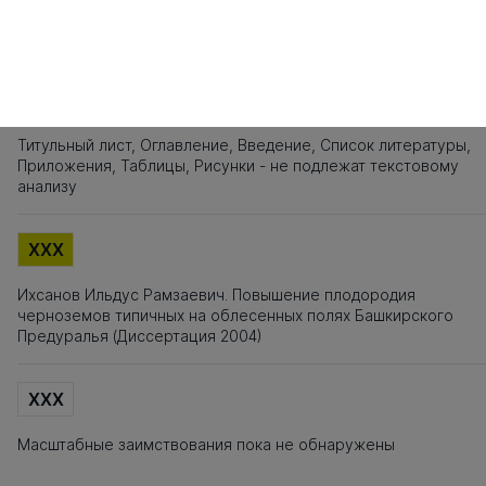
Источники заимствования
XXX
Титульный лист, Оглавление, Введение, Список литературы,
Приложения, Таблицы, Рисунки - не подлежат текстовому
анализу
XXX
Ихсанов Ильдус Рамзаевич. Повышение плодородия
черноземов типичных на облесенных полях Башкирского
Предуралья (Диссертация 2004)
XXX
Масштабные заимствования пока не обнаружены