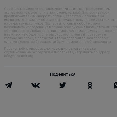
Сообщество Диссернет напоминает, что никакая проведенная им
экспертиза не может считаться окончательной. Экспертиза носит
предположительный (вероятностный) характер и основана на
имеющемся в наличии объеме информации, полученной исключитель
из открытых источников. Эксперты готовы в любой момент
возобновить исследования в случае обнаружения вновь открывшихс
обстоятельств. Любая дополнительная информация, могущая повлия
на экспертизу, будет с благодарностью принята и проверена в
кратчайшие сроки, а результаты такой дополнительной проверки
(мнения экспертов Диссернета) будут немедленно обнародованы.
Просим любую информацию, имеющую отношение к уже
опубликованным экспертизам Диссернета, направлять по адресу
info@dissernet.org
Поделиться