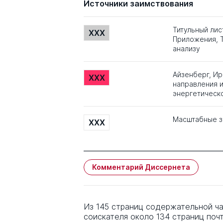
Источники заимствования
Титульный лис
XXX
Приложения, Т
анализу
Айзенберг, Ир
XXX
направления и
энергетическ
Масштабные з
XXX
Комментарий Диссернета
Из 145 страниц содержательной ч
соискателя около 134 страниц поч