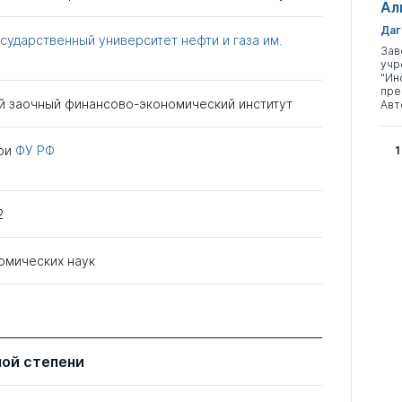
Ал
Даг
сударственный университет нефти и газа им.
Зав
учр
"Ин
пре
й заочный финансово-экономический институт
Авт
ри
ФУ РФ
1
2
омических наук
ной степени