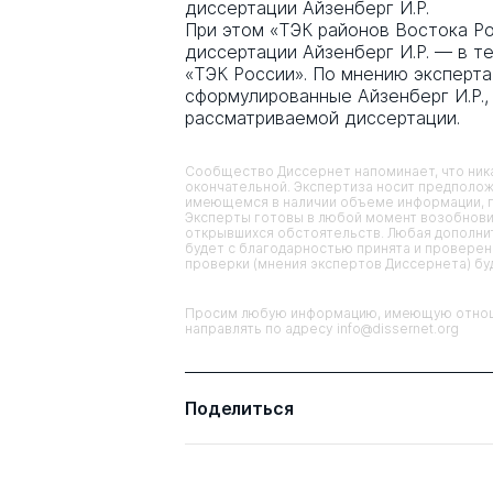
диссертации Айзенберг И.Р.
При этом «ТЭК районов Востока Р
диссертации Айзенберг И.Р. — в т
«ТЭК России». По мнению эксперта
сформулированные Айзенберг И.Р.,
рассматриваемой диссертации.
Сообщество Диссернет напоминает, что ника
окончательной. Экспертиза носит предполож
имеющемся в наличии объеме информации, п
Эксперты готовы в любой момент возобнови
открывшихся обстоятельств. Любая дополнит
будет с благодарностью принята и проверена
проверки (мнения экспертов Диссернета) б
Просим любую информацию, имеющую отноше
направлять по адресу info@dissernet.org
Поделиться