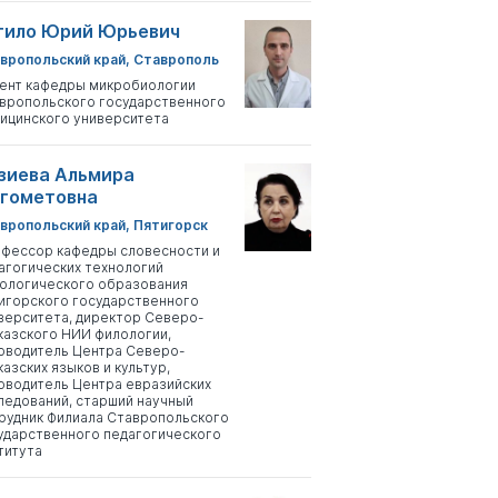
тило Юрий Юрьевич
вропольский край, Ставрополь
ент кафедры микробиологии
вропольского государственного
ицинского университета
зиева Альмира
гометовна
вропольский край, Пятигорск
фессор кафедры словесности и
агогических технологий
ологического образования
игорского государственного
верситета, директор Северо-
казского НИИ филологии,
оводитель Центра Северо-
казских языков и культур,
оводитель Центра евразийских
ледований, старший научный
рудник Филиала Ставропольского
ударственного педагогического
титута