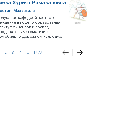
иева Хурият Рамазановна
естан, Махачкала
едующая кафедрой частного
еждение высшего образования
ститут финансов и права";
подаватель математики в
омобильно-дорожном колледже
2
3
4
...
1477