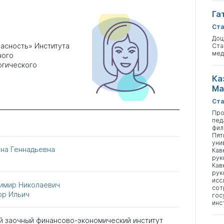
Га
Ста
Доц
асность» Института
Ста
мед
ного
огического
Ка
Ма
Ста
Про
пед
фил
Пят
уни
яна Геннадьевна
Кав
рук
Кав
рук
исс
имир Николаевич
сот
ор Ильич
гос
инс
й заочный финансово-экономический институт