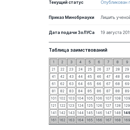
Текущий статус
Опубликован 
Приказ Минобрнауки
Лишить учено
Дата подачи ЗоЛУСа
19 августа 201
Таблица заимствований
1
2
3
4
5
6
7
8
9
21
22
23
24
25
26
27
28
29
41
42
43
44
45
46
47
48
49
61
62
63
64
65
66
67
68
69
81
82
83
84
85
86
87
88
89
101
102
103
104
105
106
107
108
10
121
122
123
124
125
126
127
128
129
141
142
143
144
145
146
147
148
14
161
162
163
164
165
166
167
168
16