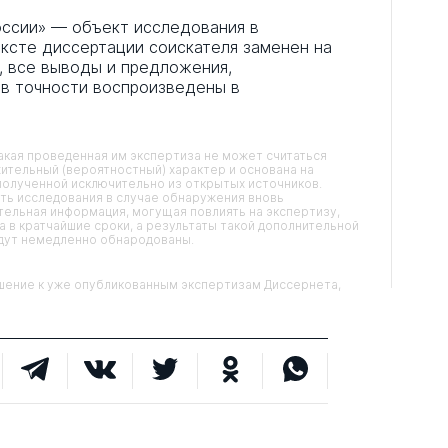
оссии» — объект исследования в
ексте диссертации соискателя заменен на
, все выводы и предложения,
 в точности воспроизведены в
кая проведенная им экспертиза не может считаться
ительный (вероятностный) характер и основана на
олученной исключительно из открытых источников.
ть исследования в случае обнаружения вновь
ельная информация, могущая повлиять на экспертизу,
 в кратчайшие сроки, а результаты такой дополнительной
удут немедленно обнародованы.
ние к уже опубликованным экспертизам Диссернета,