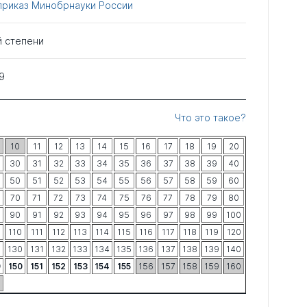
приказ Минобрнауки России
й степени
9
Что это такое?
10
11
12
13
14
15
16
17
18
19
20
30
31
32
33
34
35
36
37
38
39
40
50
51
52
53
54
55
56
57
58
59
60
70
71
72
73
74
75
76
77
78
79
80
90
91
92
93
94
95
96
97
98
99
100
9
110
111
112
113
114
115
116
117
118
119
120
130
131
132
133
134
135
136
137
138
139
140
9
150
151
152
153
154
155
156
157
158
159
160
9