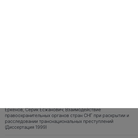
101
102
103
104
105
106
107
108
109
110
111
112
113
114
115
1
121
122
123
124
125
126
127
128
129
130
131
132
133
134
135
1
141
142
143
144
145
146
147
148
149
150
151
152
153
154
155
1
161
162
163
164
165
166
167
168
169
Источники заимствования
XXX
Титульный лист, Оглавление, Введение, Список литературы,
Приложения, Таблицы, Рисунки - не подлежат текстовому
анализу
XXX
Еркенов, Серик Есжанович; Взаимодействие
правоохранительных органов стран СНГ при раскрытии и
расследовании транснациональных преступлений
(Диссертация 1999)