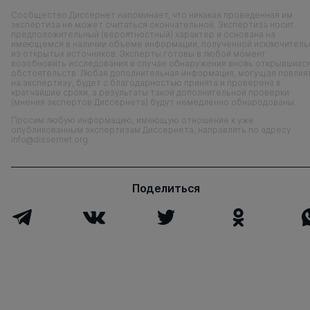
Сообщество Диссернет напоминает, что никакая проведенная им
экспертиза не может считаться окончательной. Экспертиза носит
предположительный (вероятностный) характер и основана на
имеющемся в наличии объеме информации, полученной исключитель
из открытых источников. Эксперты готовы в любой момент
возобновить исследования в случае обнаружения вновь открывшихс
обстоятельств. Любая дополнительная информация, могущая повлия
на экспертизу, будет с благодарностью принята и проверена в
кратчайшие сроки, а результаты такой дополнительной проверки
(мнения экспертов Диссернета) будут немедленно обнародованы.
Просим любую информацию, имеющую отношение к уже
опубликованным экспертизам Диссернета, направлять по адресу
info@dissernet.org
Поделиться