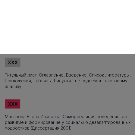
121
122
123
124
125
126
127
128
129
130
131
132
133
134
135
141
142
143
144
145
146
147
148
149
150
151
152
153
154
155
161
162
163
164
165
166
167
168
169
170
171
172
173
174
175
181
182
183
184
185
186
187
188
189
190
191
192
193
194
195
201
202
203
204
205
206
207
208
209
210
211
212
213
214
215
Источники заимствования
XXX
Титульный лист, Оглавление, Введение, Список литературы,
Приложения, Таблицы, Рисунки - не подлежат текстовому
анализу
XXX
Манапова Елена Ивановна. Саморегуляция поведения, ее
развитие и формирование у социально дезадаптированных
подростков (Диссертация 2001)