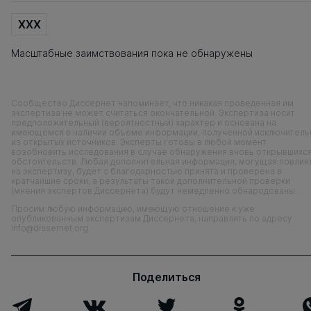
XXX
Масштабные заимствования пока не обнаружены
Сообщество Диссернет напоминает, что никакая проведенная им
экспертиза не может считаться окончательной. Экспертиза носит
предположительный (вероятностный) характер и основана на
имеющемся в наличии объеме информации, полученной исключитель
из открытых источников. Эксперты готовы в любой момент
возобновить исследования в случае обнаружения вновь открывшихс
обстоятельств. Любая дополнительная информация, могущая повлия
на экспертизу, будет с благодарностью принята и проверена в
кратчайшие сроки, а результаты такой дополнительной проверки
(мнения экспертов Диссернета) будут немедленно обнародованы.
Просим любую информацию, имеющую отношение к уже
опубликованным экспертизам Диссернета, направлять по адресу
info@dissernet.org
Поделиться