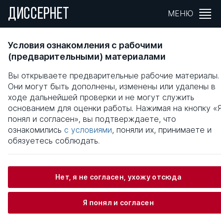
ДИССЕРНЕТ
МЕНЮ
Реализация свободы в саморегуляции
Условия ознакомления с рабочими
социально-дезадаптированного поведени
(предварительными) материалами
подростков
Вы открываете предварительные рабочие материалы.
Они могут быть дополнены, изменены или удалены в
Общая информация
ходе дальнейшей проверки и не могут служить
основанием для оценки работы. Нажимая на кнопку «
понял и согласен», вы подтверждаете, что
Нестер Наталия Александровна
ознакомились
с условиями
, поняли их, принимаете и
обязуетесь соблюдать.
Информация о защите
Нет, я не согласен, ухожу отсюда
Научный консультант / Научный руководитель
Я понял и согласен
Зинченко Владимир Петрович