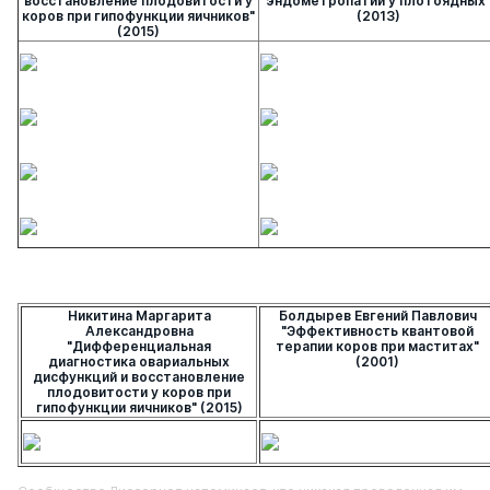
восстановление плодовитости у
эндометропатии у плотоядных
коров при гипофункции яичников"
(2013)
(2015)
Никитина Маргарита
Болдырев Евгений Павлович
Александровна
"Эффективность квантовой
"Дифференциальная
терапии коров при маститах"
диагностика овариальных
(2001)
дисфункций и восстановление
плодовитости у коров при
гипофункции яичников" (2015)