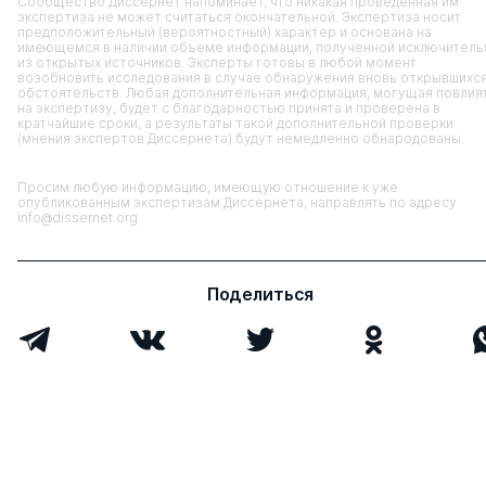
Сообщество Диссернет напоминает, что никакая проведенная им
экспертиза не может считаться окончательной. Экспертиза носит
предположительный (вероятностный) характер и основана на
имеющемся в наличии объеме информации, полученной исключитель
из открытых источников. Эксперты готовы в любой момент
возобновить исследования в случае обнаружения вновь открывшихс
обстоятельств. Любая дополнительная информация, могущая повлия
на экспертизу, будет с благодарностью принята и проверена в
кратчайшие сроки, а результаты такой дополнительной проверки
(мнения экспертов Диссернета) будут немедленно обнародованы.
Просим любую информацию, имеющую отношение к уже
опубликованным экспертизам Диссернета, направлять по адресу
info@dissernet.org
Поделиться