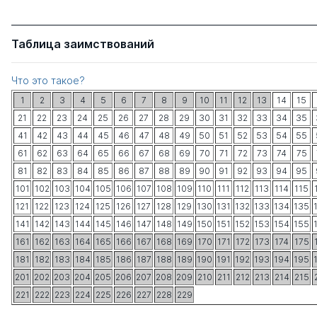
Таблица заимствований
Что это такое?
1
2
3
4
5
6
7
8
9
10
11
12
13
14
15
21
22
23
24
25
26
27
28
29
30
31
32
33
34
35
41
42
43
44
45
46
47
48
49
50
51
52
53
54
55
61
62
63
64
65
66
67
68
69
70
71
72
73
74
75
81
82
83
84
85
86
87
88
89
90
91
92
93
94
95
101
102
103
104
105
106
107
108
109
110
111
112
113
114
115
121
122
123
124
125
126
127
128
129
130
131
132
133
134
135
141
142
143
144
145
146
147
148
149
150
151
152
153
154
155
161
162
163
164
165
166
167
168
169
170
171
172
173
174
175
181
182
183
184
185
186
187
188
189
190
191
192
193
194
195
201
202
203
204
205
206
207
208
209
210
211
212
213
214
215
221
222
223
224
225
226
227
228
229