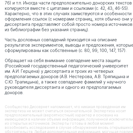
76) и т.п. Иногда части предположительно донорских текстов
копируются вместе с цитатами и ссылками (с. 42, 43, 46-55).
Характерно, что в этих случаях заимствуются и особенности
оформления ссылок (с номерами страниц, хотя обычно они у
диссертанта представляют собой просто номера источников
из библиографии без указания страниц).
Часть дословных совпадений приходится на описание
результатов экспериментов, выводы и предложения, которы
сформулированы как собственные (с. 80, 99, 100, 147, 157).
Обращает на себя внимание совпадение места защиты
(Российский государственный педагогический университет
им. А.И. Герцена) у диссертанта и троих из четверых
предполагаемых доноров (А.В. Нестерова, А.В. Тряпицына и
С.Ю. Трапицына), а также совпадение фамилий у научного
руководителя диссертанта и одного из предполагаемых
доноров.
Сообщество Диссернет напоминает, что никакая проведенная им
экспертиза не может считаться окончательной. Экспертиза носит
предположительный (вероятностный) характер и основана на
имеющемся в наличии объеме информации, полученной исключитель
из открытых источников. Эксперты готовы в любой момент
возобновить исследования в случае обнаружения вновь открывшихс
обстоятельств. Любая дополнительная информация, могущая повлия