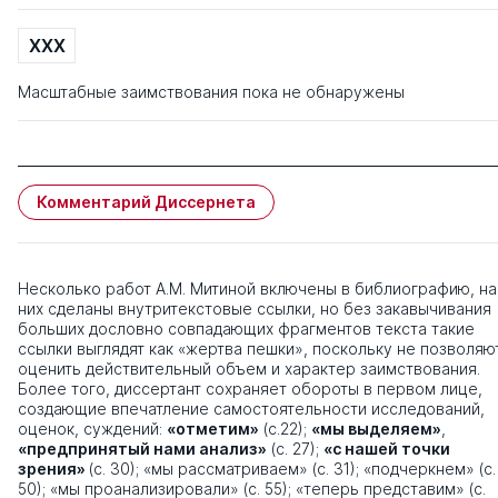
XXX
Масштабные заимствования пока не обнаружены
Комментарий Диссернета
Несколько работ А.М. Митиной включены в библиографию, на
них сделаны внутритекстовые ссылки, но без закавычивания
больших дословно совпадающих фрагментов текста такие
ссылки выглядят как «жертва пешки», поскольку не позволяю
оценить действительный объем и характер заимствования.
Более того, диссертант сохраняет обороты в первом лице,
создающие впечатление самостоятельности исследований,
оценок, суждений:
«отметим»
(с.22);
«мы выделяем»
,
«предпринятый нами анализ»
(с. 27);
«с нашей точки
зрения»
(с. 30); «мы рассматриваем» (с. 31); «подчеркнем» (с.
50); «мы проанализировали» (с. 55); «теперь представим» (с.