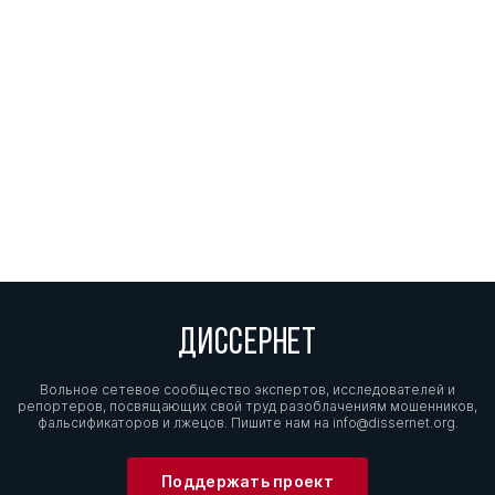
ДИССЕРНЕТ
Вольное сетевое сообщество экспертов, исследователей и
репортеров, посвящающих свой труд разоблачениям мошенников,
фальсификаторов и лжецов. Пишите нам на
info@dissernet.org.
Поддержать проект