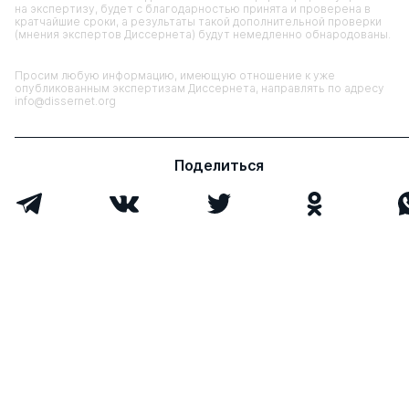
на экспертизу, будет с благодарностью принята и проверена в
кратчайшие сроки, а результаты такой дополнительной проверки
(мнения экспертов Диссернета) будут немедленно обнародованы.
Просим любую информацию, имеющую отношение к уже
опубликованным экспертизам Диссернета, направлять по адресу
info@dissernet.org
Поделиться