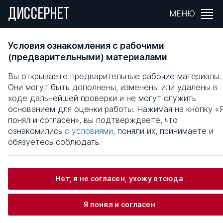
ДИССЕРНЕТ
МЕНЮ
ЭКОНОМИЧЕСКАЯ БЕЗОПАСНОСТЬ В
Условия ознакомления с рабочими
СИСТЕМЕ НАЦИОНАЛЬНОЙ БЕЗОПАСНОСТ
(предварительными) материалами
РОССИЙСКОЙ ФЕДЕРАЦИИ В УСЛОВИЯХ
Вы открываете предварительные рабочие материалы.
ГЛОБАЛИЗАЦИИ
Они могут быть дополнены, изменены или удалены в
ходе дальнейшей проверки и не могут служить
Общая информация
основанием для оценки работы. Нажимая на кнопку «
понял и согласен», вы подтверждаете, что
ознакомились
с условиями
, поняли их, принимаете и
Овсянникова Екатерина Владимировна
обязуетесь соблюдать.
Нет, я не согласен, ухожу отсюда
Информация о защите
Я понял и согласен
Научный консультант / Научный руководитель
Михайлов Леонид Михайлович