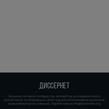
ДИССЕРНЕТ
Вольное сетевое сообщество экспертов, исследователей и
репортеров, посвящающих свой труд разоблачениям мошенников,
фальсификаторов и лжецов. Пишите нам на
info@dissernet.org.