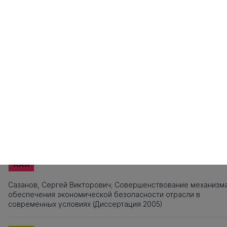
121
122
123
124
125
126
127
128
129
130
131
132
133
134
135
1
141
142
143
144
145
146
147
148
149
150
151
152
153
154
155
1
161
162
163
164
165
166
167
168
169
170
171
172
173
174
175
1
181
182
183
184
185
186
187
Источники заимствования
XXX
Титульный лист, Оглавление, Введение, Список литературы,
Приложения, Таблицы, Рисунки - не подлежат текстовому
анализу
XXX
Сазанов, Сергей Викторович; Совершенствование механизм
обеспечения экономической безопасности отрасли в
современных условиях (Диссертация 2005)