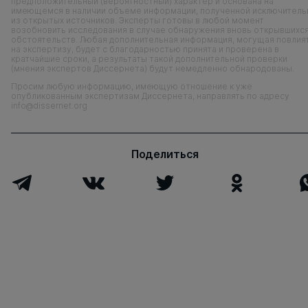
предположительный (вероятностный) характер и основана на
имеющемся в наличии объеме информации, полученной исключитель
из открытых источников. Эксперты готовы в любой момент
возобновить исследования в случае обнаружения вновь открывшихс
обстоятельств. Любая дополнительная информация, могущая повлия
на экспертизу, будет с благодарностью принята и проверена в
кратчайшие сроки, а результаты такой дополнительной проверки
(мнения экспертов Диссернета) будут немедленно обнародованы.
Просим любую информацию, имеющую отношение к уже
опубликованным экспертизам Диссернета, направлять по адресу
info@dissernet.org
Поделиться