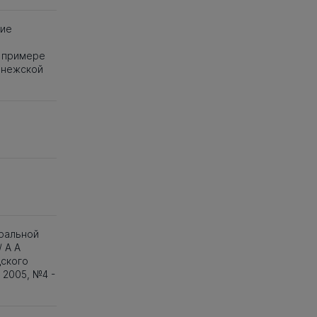
ние
 примере
онежской
гральной
 А А
дского
2005, №4 -