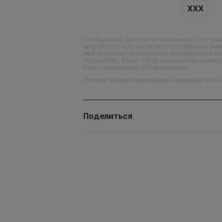
XXX
Сообщество Диссернет напоминает, что ника
(вероятностный) характер и основана на им
любой момент возобновить исследования в 
экспертизу, будет с благодарностью принята
будут немедленно обнародованы.
Просим любую информацию, имеющую отношен
Поделиться