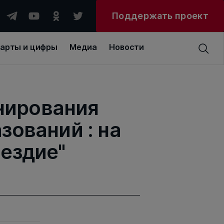
Поддержать проект
арты и цифры
Медиа
Новости
нирования
зований : на
ездие"