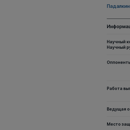
Падалкин
Информац
Научный к
Научный р
Оппонент
Работа вы
Ведущая о
Место за