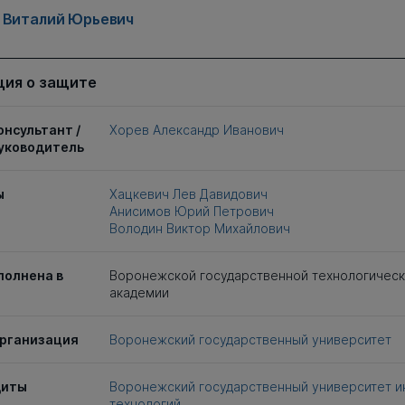
 Виталий Юрьевич
ия о защите
онсультант /
Хорев Александр Иванович
уководитель
ы
Хацкевич Лев Давидович
Анисимов Юрий Петрович
Володин Виктор Михайлович
полнена в
Воронежской государственной технологичес
академии
рганизация
Воронежский государственный университет
щиты
Воронежский государственный университет 
технологий