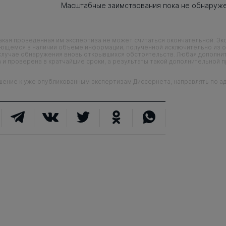
Масштабные заимствования пока не обнаруж
кая проведенная им экспертиза не может считаться окончательной. Э
еющемся в наличии объеме информации, полученной исключительно из о
случае обнаружения вновь открывшихся обстоятельств. Любая дополни
 и проверена в кратчайшие сроки, а результаты такой дополнительной 
ие к уже опубликованным экспертизам Диссернета, направлять по адр