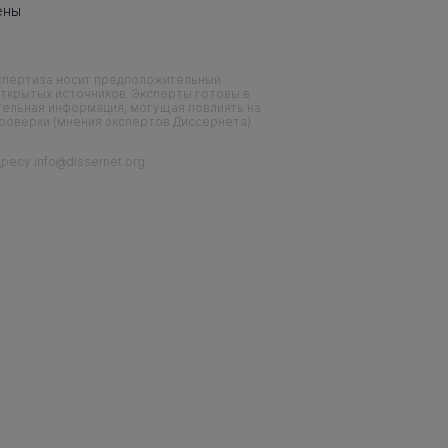
ены
кспертиза носит предположительный
ткрытых источников. Эксперты готовы в
тельная информация, могущая повлиять на
проверки (мнения экспертов Диссернета)
есу info@dissernet.org