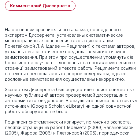
Комментарий Диссернета
На основании сравнительного анализа, проведенного
экспертом Диссернета, установлены систематические
многостраничные совпадения текста диссертации
Понетайкиной Л. А. (далее — Реципиент) с текстами авторов,
указанных выше в качестве предполагаемых источников
заимствования. При этом при осуществлении упомянутых (в
большинстве случаев — дословных на протяжении десятков
страниц) заимствований в тексте работы Реципиента ссылки
на тексты предполагаемых доноров содержатся, однако
дословные заимствования осуществлены некорректно.
Экспертом Диссернета был осуществлён поиск совместных
научных публикаций автора проверяемой диссертации с
авторами текстов-доноров. В результате поиска по открыты
источникам (Google Scholar, eLibrary) ни одной совместной
работы обнаружено не было.
Реципиент систематически копирует, по мнению эксперта,
десятки страницы из работ Шеремета (2006), Балановскаой
(2005), Жарова (2006) и Платоновой (2006), периодически