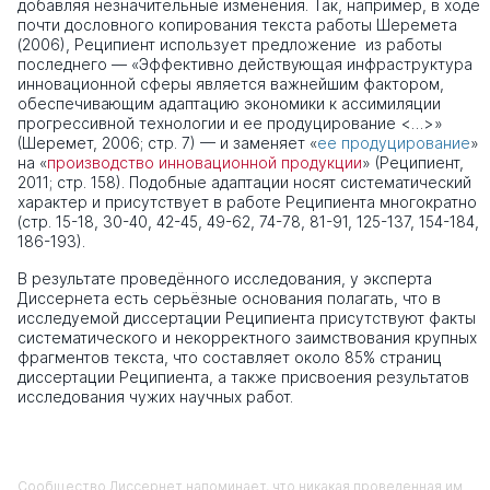
добавляя незначительные изменения. Так, например, в ходе
почти дословного копирования текста работы Шеремета
(2006), Реципиент использует предложение из работы
последнего — «Эффективно действующая инфраструктура
инновационной сферы является важнейшим фактором,
обеспечивающим адаптацию экономики к ассимиляции
прогрессивной технологии и ее продуцирование <…>»
(Шеремет, 2006; стр. 7) — и заменяет «
ее продуцирование
»
на «
производство инновационной продукции
» (Реципиент,
2011; стр. 158). Подобные адаптации носят систематический
характер и присутствует в работе Реципиента многократно
(стр. 15-18, 30-40, 42-45, 49-62, 74-78, 81-91, 125-137, 154-184,
186-193).
В результате проведённого исследования, у эксперта
Диссернета есть серьёзные основания полагать, что в
исследуемой диссертации Реципиента присутствуют факты
систематического и некорректного заимствования крупных
фрагментов текста, что составляет около 85% страниц
диссертации Реципиента, а также присвоения результатов
исследования чужих научных работ.
Сообщество Диссернет напоминает, что никакая проведенная им