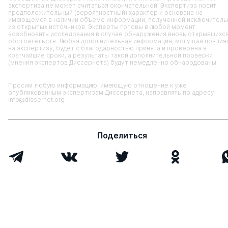
экспертиза не может считаться окончательной. Экспертиза носит
предположительный (вероятностный) характер и основана на
имеющемся в наличии объеме информации, полученной исключитель
из открытых источников. Эксперты готовы в любой момент
возобновить исследования в случае обнаружения вновь открывшихс
обстоятельств. Любая дополнительная информация, могущая повлия
на экспертизу, будет с благодарностью принята и проверена в
кратчайшие сроки, а результаты такой дополнительной проверки
(мнения экспертов Диссернета) будут немедленно обнародованы.
Просим любую информацию, имеющую отношение к уже
опубликованным экспертизам Диссернета, направлять по адресу
info@dissernet.org
Поделиться