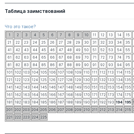
Таблица заимствований
Что это такое?
1
2
3
4
5
6
7
8
9
10
11
12
13
14
15
21
22
23
24
25
26
27
28
29
30
31
32
33
34
35
41
42
43
44
45
46
47
48
49
50
51
52
53
54
55
61
62
63
64
65
66
67
68
69
70
71
72
73
74
75
81
82
83
84
85
86
87
88
89
90
91
92
93
94
95
101
102
103
104
105
106
107
108
109
110
111
112
113
114
115
121
122
123
124
125
126
127
128
129
130
131
132
133
134
135
141
142
143
144
145
146
147
148
149
150
151
152
153
154
155
161
162
163
164
165
166
167
168
169
170
171
172
173
174
175
181
182
183
184
185
186
187
188
189
190
191
192
193
194
195
201
202
203
204
205
206
207
208
209
210
211
212
213
214
215
221
222
223
224
225