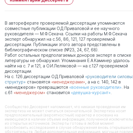
В автореферате проверяемой диссертации упоминаются
совместные публикации О.Д.Приваловой и ее научного
руководителя — М.Ф.Секача. Ссылки на работы М.Ф.Секача
эксперт обнаружил на с.56, 86, 121, 127 проверяемой
диссертации. Публикации этого автора представлены в
библиографическом списке (№23, 24, 67, 68).
Работ остальных предполагаемых доноров эксперт в списке
литературы не обнаружил. Упоминания Е.А.Каминер удалось
найти на с. 7 и 121, а О.И.Леляковой — на с.127 проверяемой
диссертации.
На с. 126 диссертации О.Д.Приваловой
«руководители силовы
структур»
становятся
«менеджерами»
, а на с. 140, 142 в
«менеджеров» превращаются
«военные руководители»
. На
с.61
«менеджером»
становится
«девушка-курсант»
.
Сообщество Диссернет напоминает, что никакая проведенная им
экспертиза не может считаться окончательной. Экспертиза носит
предположительный (вероятностный) характер и основана на
имеющемся в наличии объеме информации, полученной исключитель
из открытых источников. Эксперты готовы в любой момент
возобновить исследования в случае обнаружения вновь открывшихс
обстоятельств. Любая дополнительная информация, могущая повлия