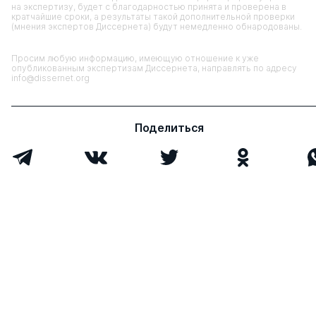
на экспертизу, будет с благодарностью принята и проверена в
кратчайшие сроки, а результаты такой дополнительной проверки
(мнения экспертов Диссернета) будут немедленно обнародованы.
Просим любую информацию, имеющую отношение к уже
опубликованным экспертизам Диссернета, направлять по адресу
info@dissernet.org
Поделиться