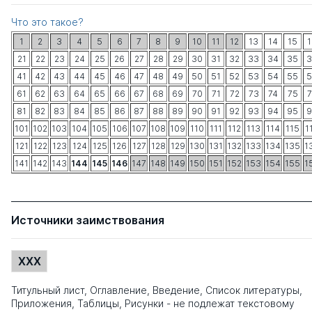
Что это такое?
1
2
3
4
5
6
7
8
9
10
11
12
13
14
15
1
21
22
23
24
25
26
27
28
29
30
31
32
33
34
35
3
41
42
43
44
45
46
47
48
49
50
51
52
53
54
55
5
61
62
63
64
65
66
67
68
69
70
71
72
73
74
75
7
81
82
83
84
85
86
87
88
89
90
91
92
93
94
95
9
101
102
103
104
105
106
107
108
109
110
111
112
113
114
115
1
121
122
123
124
125
126
127
128
129
130
131
132
133
134
135
1
141
142
143
144
145
146
147
148
149
150
151
152
153
154
155
1
Источники заимствования
XXX
Титульный лист, Оглавление, Введение, Список литературы,
Приложения, Таблицы, Рисунки - не подлежат текстовому