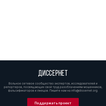
ДИССЕРНЕТ
Вольное сетевое сообщество экспертов, исследователей и
репортеров, посвящающих свой труд разоблачениям мошенников,
фальсификаторов и лжецов. Пишите нам на
info@dissernet.org.
Поддержать проект