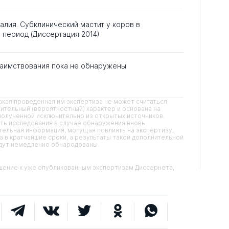
лия. Субклинический мастит у коров в
 период (Диссертация 2014)
аимствования пока не обнаружены
кая проведенная им экспертиза не может считаться
ительный (вероятностный) характер и основана на
олученной исключительно из открытых источников.
ть исследования в случае обнаружения вновь
ельная информация, могущая повлиять на экспертизу,
 в кратчайшие сроки, а результаты такой дополнительной
удут немедленно обнародованы.
ние к уже опубликованным экспертизам Диссернета,