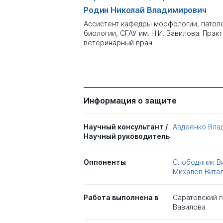
Родин Николай Владимирович
Ассистент кафедры морфологии, патол
биологии, СГАУ им. Н.И. Вавилова. Пра
ветеринарный врач
Информация о защите
Научный консультант /
Авдеенко Вла
Научный руководитель
Оппоненты
Слободяник В
Михалев Вита
Работа выполнена в
Саратовский г
Вавилова