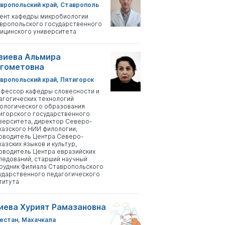
вропольский край, Ставрополь
ент кафедры микробиологии
вропольского государственного
ицинского университета
зиева Альмира
гометовна
вропольский край, Пятигорск
фессор кафедры словесности и
агогических технологий
ологического образования
игорского государственного
верситета, директор Северо-
казского НИИ филологии,
оводитель Центра Северо-
казских языков и культур,
оводитель Центра евразийских
ледований, старший научный
рудник Филиала Ставропольского
ударственного педагогического
титута
иева Хурият Рамазановна
естан, Махачкала