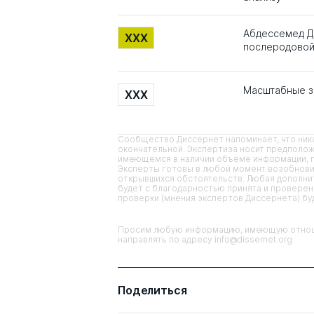
Абдессемед Да
XXX
послеродовой
Масштабные з
XXX
Сообщество Диссернет напоминает, что ника
окончательной. Экспертиза носит предполож
имеющемся в наличии объеме информации, п
Эксперты готовы в любой момент возобнови
открывшихся обстоятельств. Любая дополнит
будет с благодарностью принята и проверена
проверки (мнения экспертов Диссернета) б
Просим любую информацию, имеющую отноше
направлять по адресу info@dissernet.org
Поделиться