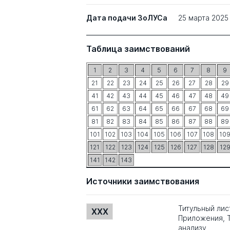
Дата подачи ЗоЛУСа
25 марта 2025
Таблица заимствований
1
2
3
4
5
6
7
8
9
21
22
23
24
25
26
27
28
29
41
42
43
44
45
46
47
48
49
61
62
63
64
65
66
67
68
69
81
82
83
84
85
86
87
88
89
101
102
103
104
105
106
107
108
10
121
122
123
124
125
126
127
128
12
141
142
143
Источники заимствования
Титульный лис
XXX
Приложения, Т
анализу