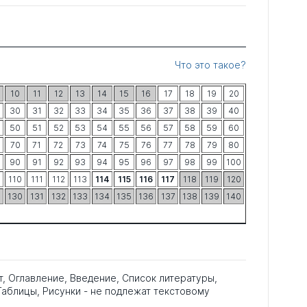
Что это такое?
10
11
12
13
14
15
16
17
18
19
20
30
31
32
33
34
35
36
37
38
39
40
50
51
52
53
54
55
56
57
58
59
60
70
71
72
73
74
75
76
77
78
79
80
90
91
92
93
94
95
96
97
98
99
100
9
110
111
112
113
114
115
116
117
118
119
120
9
130
131
132
133
134
135
136
137
138
139
140
т, Оглавление, Введение, Список литературы,
аблицы, Рисунки - не подлежат текстовому