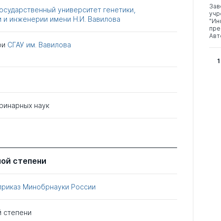
Зав
осударственный университет генетики,
учр
 и инженерии имени Н.И. Вавилова
"Ин
пре
Авт
ри
СГАУ им. Вавилова
1
ринарных наук
ной степени
приказ Минобрнауки России
й степени