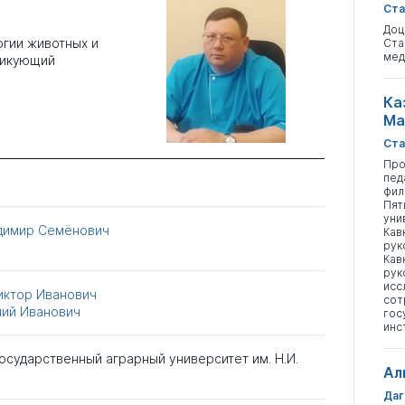
Ста
Доц
огии животных и
Ста
мед
ктикующий
Ка
Ма
Ста
Про
пед
фил
Пят
уни
димир Семёнович
Кав
рук
Кав
рук
исс
иктор Иванович
сот
лий Иванович
гос
инс
осударственный аграрный университет им. Н.И.
Ал
Даг