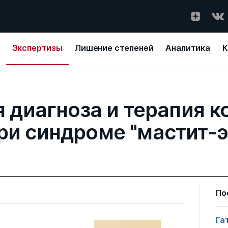
Экспертизы
Лишение степеней
Аналитика
К
диагноза и терапия к
ри синдроме "мастит-
По
Га