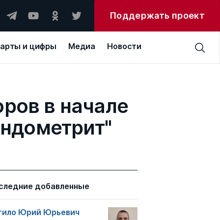
Поддержать проект
арты и цифры
Медиа
Новости
оров в начале
эндометрит"
следние добавленные
тило Юрий Юрьевич