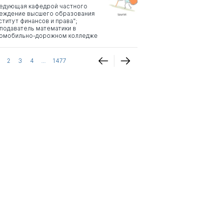
едующая кафедрой частного
еждение высшего образования
ститут финансов и права";
подаватель математики в
омобильно-дорожном колледже
2
3
4
...
1477