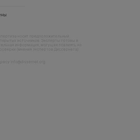
ены
кспертиза носит предположительный
ткрытых источников. Эксперты готовы в
тельная информация, могущая повлиять на
проверки (мнения экспертов Диссернета)
есу info@dissernet.org