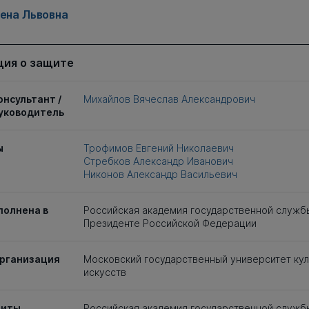
лена Львовна
ия о защите
онсультант /
Михайлов Вячеслав Александрович
уководитель
ы
Трофимов Евгений Николаевич
Стребков Александр Иванович
Никонов Александр Васильевич
полнена в
Российская академия государственной служб
Президенте Российской Федерации
рганизация
Московский государственный университет кул
искусств
щиты
Российская академия государственной служб