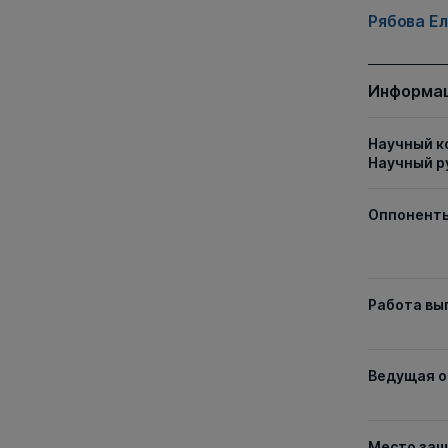
Рябова Е
Информац
Научный к
Научный р
Оппонент
Работа вы
Ведущая о
Место за