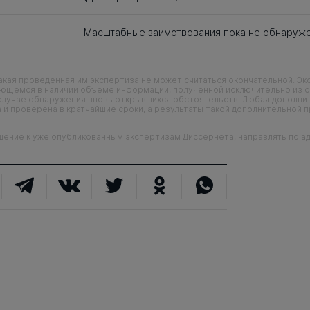
Масштабные заимствования пока не обнаруж
кая проведенная им экспертиза не может считаться окончательной. Э
еющемся в наличии объеме информации, полученной исключительно из о
случае обнаружения вновь открывшихся обстоятельств. Любая дополни
 и проверена в кратчайшие сроки, а результаты такой дополнительной 
ие к уже опубликованным экспертизам Диссернета, направлять по адр