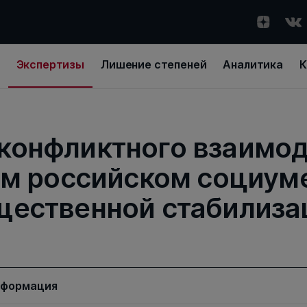
Экспертизы
Лишение степеней
Аналитика
К
 конфликтного взаимод
м российском социуме
щественной стабилиза
нформация