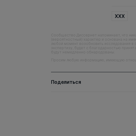
XXX
Сообщество Диссернет напоминает, что ника
(вероятностный) характер и основана на им
любой момент возобновить исследования в 
экспертизу, будет с благодарностью принята
будут немедленно обнародованы.
Просим любую информацию, имеющую отношен
Поделиться