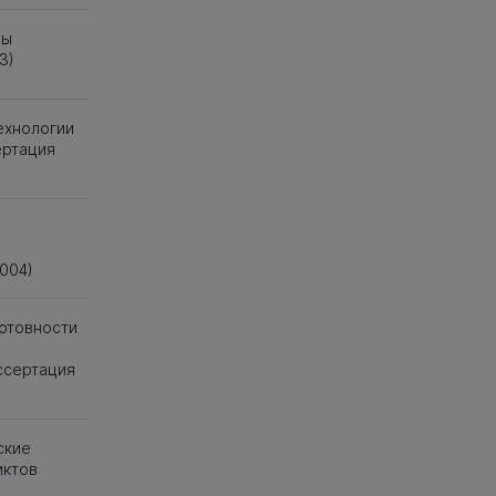
вы
3)
ехнологии
ертация
004)
отовности
ссертация
ские
иктов