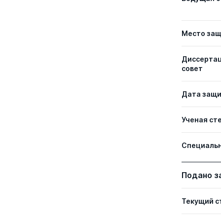
Место за
Диссерта
совет
Дата защ
Ученая ст
Специаль
Подано з
Текущий с