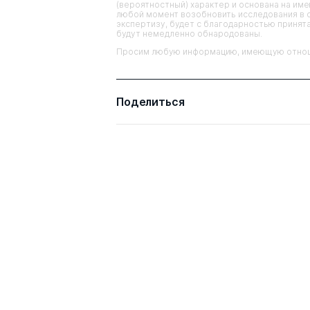
(вероятностный) характер и основана на им
любой момент возобновить исследования в 
экспертизу, будет с благодарностью принята
будут немедленно обнародованы.
Просим любую информацию, имеющую отношен
Поделиться