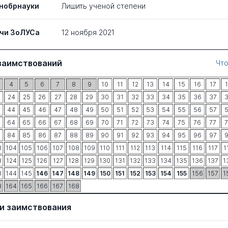
нобрнауки
Лишить ученой степени
чи ЗоЛУСа
12 ноября 2021
заимствований
Что
4
5
6
7
8
9
10
11
12
13
14
15
16
17
24
25
26
27
28
29
30
31
32
33
34
35
36
37
44
45
46
47
48
49
50
51
52
53
54
55
56
57
64
65
66
67
68
69
70
71
72
73
74
75
76
77
84
85
86
87
88
89
90
91
92
93
94
95
96
97
3
104
105
106
107
108
109
110
111
112
113
114
115
116
117
1
3
124
125
126
127
128
129
130
131
132
133
134
135
136
137
1
3
144
145
146
147
148
149
150
151
152
153
154
155
156
157
1
3
164
165
166
167
168
и заимствования