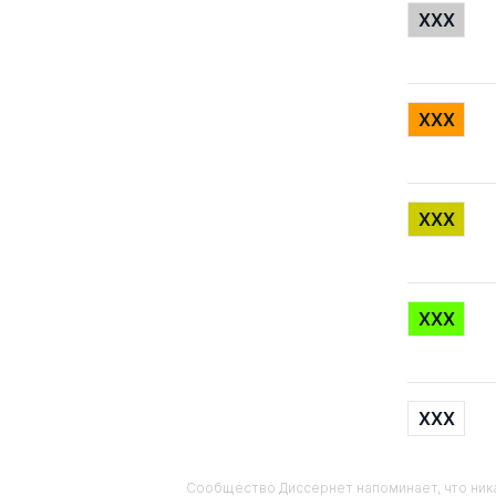
XXX
XXX
XXX
XXX
XXX
Сообщество Диссернет напоминает, что ника