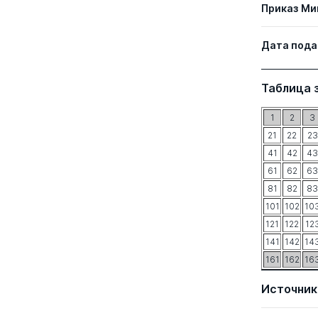
Приказ Ми
Дата пода
Таблица 
1
2
3
21
22
23
41
42
43
61
62
63
81
82
83
101
102
10
121
122
12
141
142
14
161
162
16
Источник