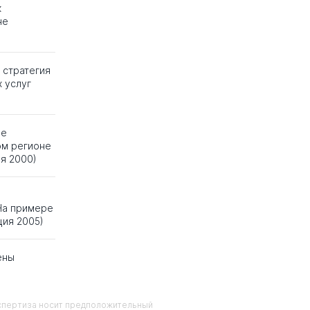
к
не
 стратегия
 услуг
ое
ом регионе
я 2000)
 На примере
ция 2005)
ены
кспертиза носит предположительный