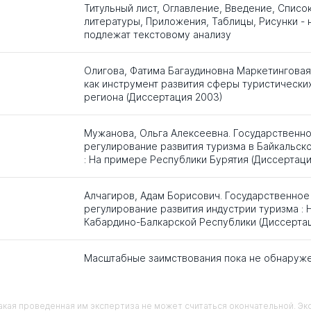
Титульный лист, Оглавление, Введение, Списо
литературы, Приложения, Таблицы, Рисунки - 
подлежат текстовому анализу
Олигова, Фатима Багаудиновна Маркетинговая
как инструмент развития сферы туристических
региона (Диссертация 2003)
Мужанова, Ольга Алексеевна. Государственн
регулирование развития туризма в Байкальск
: На примере Республики Бурятия (Диссертаци
Алчагиров, Адам Борисович. Государственное
регулирование развития индустрии туризма :
Кабардино-Балкарской Республики (Диссерта
Масштабные заимствования пока не обнаруж
кая проведенная им экспертиза не может считаться окончательной. Э