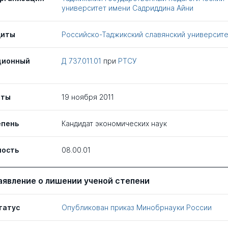
университет имени Садриддина Айни
щиты
Российско-Таджикский славянский университе
ционный
Д 737.011.01
при
РТСУ
иты
19 ноября 2011
епень
Кандидат экономических наук
ность
08.00.01
аявление о лишении ученой степени
татус
Опубликован приказ Минобрнауки России