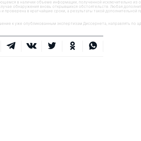
еющемся в наличии объеме информации, полученной исключительно из о
случае обнаружения вновь открывшихся обстоятельств. Любая дополни
 и проверена в кратчайшие сроки, а результаты такой дополнительной 
ие к уже опубликованным экспертизам Диссернета, направлять по адр