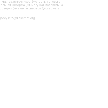
ткрытых источников. Эксперты готовы в
тельная информация, могущая повлиять на
проверки (мнения экспертов Диссернета)
есу info@dissernet.org