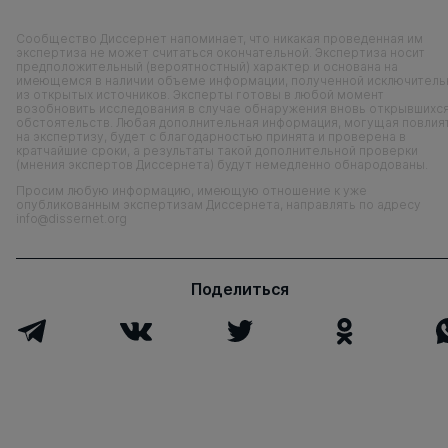
Сообщество Диссернет напоминает, что никакая проведенная им
экспертиза не может считаться окончательной. Экспертиза носит
предположительный (вероятностный) характер и основана на
имеющемся в наличии объеме информации, полученной исключитель
из открытых источников. Эксперты готовы в любой момент
возобновить исследования в случае обнаружения вновь открывшихс
обстоятельств. Любая дополнительная информация, могущая повлия
на экспертизу, будет с благодарностью принята и проверена в
кратчайшие сроки, а результаты такой дополнительной проверки
(мнения экспертов Диссернета) будут немедленно обнародованы.
Просим любую информацию, имеющую отношение к уже
опубликованным экспертизам Диссернета, направлять по адресу
info@dissernet.org
Поделиться