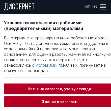
ДИССЕРНЕТ
МЕНЮ
Оценка и использование природно-
Условия ознакомления с рабочими
экономического потенциала российских
(предварительными) материалами
регионов
Вы открываете предварительные рабочие материалы.
Они могут быть дополнены, изменены или удалены в
Общая информация
ходе дальнейшей проверки и не могут служить
основанием для оценки работы. Нажимая на кнопку «
понял и согласен», вы подтверждаете, что
Сафронов Андрей Евгеньевич
ознакомились
с условиями
, поняли их, принимаете и
обязуетесь соблюдать.
Информация о защите
Нет, я не согласен, ухожу отсюда
Научный консультант / Научный руководитель
Я понял и согласен
Савон Диана Юрьевна